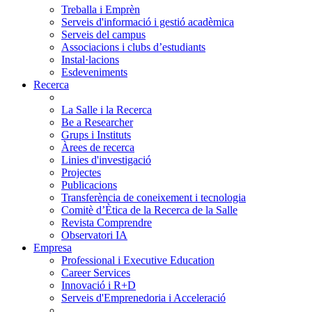
Treballa i Emprèn
Serveis d'informació i gestió acadèmica
Serveis del campus
Associacions i clubs d’estudiants
Instal·lacions
Esdeveniments
Recerca
La Salle i la Recerca
Be a Researcher
Grups i Instituts
Àrees de recerca
Linies d'investigació
Projectes
Publicacions
Transferència de coneixement i tecnologia
Comitè d’Ètica de la Recerca de la Salle
Revista Comprendre
Observatori IA
Empresa
Professional i Executive Education
Career Services
Innovació i R+D
Serveis d'Emprenedoria i Acceleració