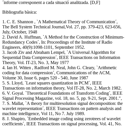
´informe corresponent a cada situació analitzada. [D,F]
Bibliografia bàsica:
1. C. E. Shannon , `A Mathematical Theory of Communication´,
The Bell System Technical Journal,Vol. 27, pp. 379-423, 623-656,
July, October, 1948
2. David A. Huffman, `A Method for the Construction of Minimum-
Redundancy Codes´, In: Proceedings of the Institute of Radio
Engineers, 40(9):1098-1101, September 1952.
3. Jacob Ziv and Abraham Lempel, `A Universal Algorithm for
Sequential Data Compression´, IEEE Transactions on Information
Theory, Vol. IT-23, No. 3, May 1977
4. Ian H. Witten , Radford M. Neal, John G. Cleary, `Arithmetic
coding for data compression´, Communications of the ACM,
Volume 30, Issue 6, pages 520 - 540, June 1987
5. S. Lloyd, `Least squares quantization in PCM´, IEEE
Transactions on information theory, Vol IT-28, No. 2, March 1982.
6. V. Goyal. `Theoretical Foundations of Transform Coding´, IEEE
Signal Processing Magazine, vol. 18, no. 5, pp. 9-21, Sept. 2001.",
7. S. Mallat, `A theory for multiresolution signal decomposition: the
wavelet representation´, IEEE Transactions on pattern analysis and
machine intelligence, Vol 11, No 7. July 1989.
8. J. Shapiro, `Embedded image coding using zerotrees of wavelet
coefficients´, IEEE Transactions on signal processing, Vol. 41, No.