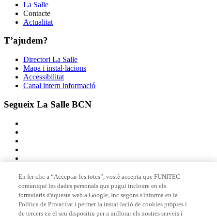
La Salle
Contacte
Actualitat
T’ajudem?
Directori La Salle
Mapa i instal·lacions
Accessibilitat
Canal intern informació
Segueix La Salle BCN
En fer clic a “Acceptar-les totes”, vostè accepta que FUNITEC
comuniqui les dades personals que pugui incloure en els
Membre de
formularis d'aquesta web a Google, Inc segons s'informa en la
Política de Privacitat i permet la instal·lació de cookies pròpies i
de tercers en el seu dispositiu per a millorar els nostres serveis i