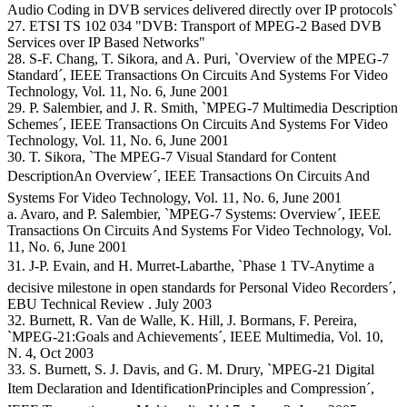
Audio Coding in DVB services delivered directly over IP protocols`
27. ETSI TS 102 034 "DVB: Transport of MPEG-2 Based DVB
Services over IP Based Networks"
28. S-F. Chang, T. Sikora, and A. Puri, `Overview of the MPEG-7
Standard´, IEEE Transactions On Circuits And Systems For Video
Technology, Vol. 11, No. 6, June 2001
29. P. Salembier, and J. R. Smith, `MPEG-7 Multimedia Description
Schemes´, IEEE Transactions On Circuits And Systems For Video
Technology, Vol. 11, No. 6, June 2001
30. T. Sikora, `The MPEG-7 Visual Standard for Content
DescriptionAn Overview´, IEEE Transactions On Circuits And
Systems For Video Technology, Vol. 11, No. 6, June 2001
a. Avaro, and P. Salembier, `MPEG-7 Systems: Overview´, IEEE
Transactions On Circuits And Systems For Video Technology, Vol.
11, No. 6, June 2001
31. J-P. Evain, and H. Murret-Labarthe, `Phase 1 TV-Anytime a
decisive milestone in open standards for Personal Video Recorders´,
EBU Technical Review . July 2003
32. Burnett, R. Van de Walle, K. Hill, J. Bormans, F. Pereira,
`MPEG-21:Goals and Achievements´, IEEE Multimedia, Vol. 10,
N. 4, Oct 2003
33. S. Burnett, S. J. Davis, and G. M. Drury, `MPEG-21 Digital
Item Declaration and IdentificationPrinciples and Compression´,