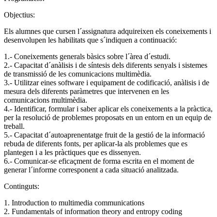
Objectius:
Els alumnes que cursen l´assignatura adquireixen els coneixements i
desenvolupen les habilitats que s´indiquen a continuació:
1.- Coneixements generals bàsics sobre l´àrea d´estudi.
2.- Capacitat d´anàlisis i de síntesis dels diferents senyals i sistemes
de transmissió de les comunicacions multimèdia.
3.- Utilitzar eines software i equipament de codificació, anàlisis i de
mesura dels diferents paràmetres que intervenen en les
comunicacions multimèdia.
4.- Identificar, formular i saber aplicar els coneixements a la pràctica,
per la resolució de problemes proposats en un entorn en un equip de
treball.
5.- Capacitat d´autoaprenentatge fruit de la gestió de la informació
rebuda de diferents fonts, per aplicar-la als problemes que es
plantegen i a les pràctiques que es dissenyen.
6.- Comunicar-se eficaçment de forma escrita en el moment de
generar l´informe corresponent a cada situació analitzada.
Continguts:
1. Introduction to multimedia communications
2. Fundamentals of information theory and entropy coding