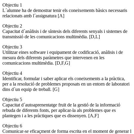
Objectiu 1
L´alumne ha de demostrar tenir els coneixements bàsics necessaris
relacionats amb l´assignatura [A]
Objectiu 2
Capacitat d´anàlisis i de síntesis dels diferents senyals i sistemes de
transmissió de les comunicacions multimèdia. [D,L]
Objectiu 3
Utilitzar eines software i equipament de codificació, anàlisis i de
mesura dels diferents paràmetres que intervenen en les
comunicacions multimèdia. [D,F,G]
Objectiu 4
Identificar, formular i saber aplicar els coneixements a la pràctica,
per a la resolució de problemes proposats en un entorn de laboratori
dins d´un equip de treball. [G]
Objectiu 5
Capacitat d´autoaprenentatge fruït de la gestió de la informació
rebuda de diferents fonts, per aplicar-la als problemes que es
plantegen i a les pràctiques que es dissenyen. [A,F]
Objectiu 6
Comunicar-se eficaçment de forma escrita en el moment de generar l