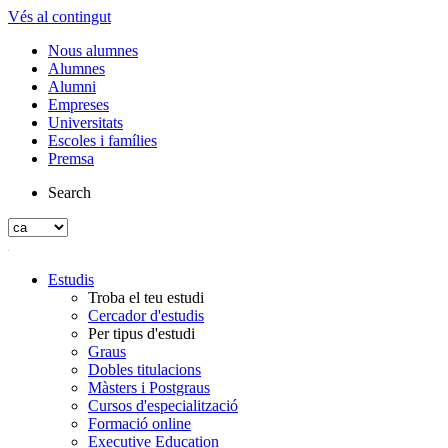
Vés al contingut
Nous alumnes
Alumnes
Alumni
Empreses
Universitats
Escoles i famílies
Premsa
Search
Estudis
Troba el teu estudi
Cercador d'estudis
Per tipus d'estudi
Graus
Dobles titulacions
Màsters i Postgraus
Cursos d'especialització
Formació online
Executive Education