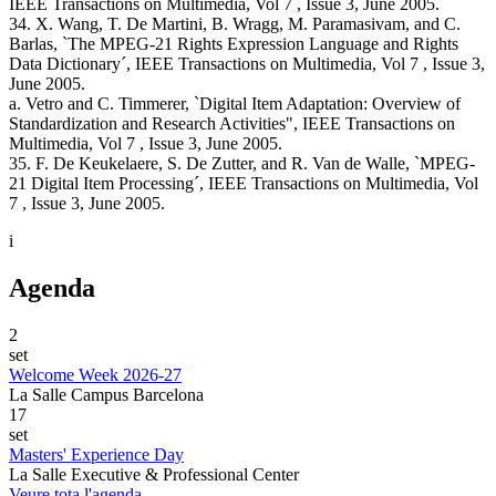
IEEE Transactions on Multimedia, Vol 7 , Issue 3, June 2005.
34. X. Wang, T. De Martini, B. Wragg, M. Paramasivam, and C.
Barlas, `The MPEG-21 Rights Expression Language and Rights
Data Dictionary´, IEEE Transactions on Multimedia, Vol 7 , Issue 3,
June 2005.
a. Vetro and C. Timmerer, `Digital Item Adaptation: Overview of
Standardization and Research Activities", IEEE Transactions on
Multimedia, Vol 7 , Issue 3, June 2005.
35. F. De Keukelaere, S. De Zutter, and R. Van de Walle, `MPEG-
21 Digital Item Processing´, IEEE Transactions on Multimedia, Vol
7 , Issue 3, June 2005.
i
Agenda
2
set
Welcome Week 2026-27
La Salle Campus Barcelona
17
set
Masters' Experience Day
La Salle Executive & Professional Center
Veure tota l'agenda