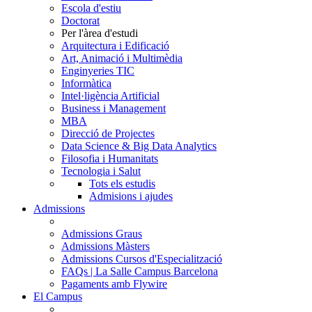
Escola d'estiu
Doctorat
Per l'àrea d'estudi
Arquitectura i Edificació
Art, Animació i Multimèdia
Enginyeries TIC
Informàtica
Intel·ligència Artificial
Business i Management
MBA
Direcció de Projectes
Data Science & Big Data Analytics
Filosofia i Humanitats
Tecnologia i Salut
Tots els estudis
Admisions i ajudes
Admissions
Admissions Graus
Admissions Màsters
Admissions Cursos d'Especialització
FAQs | La Salle Campus Barcelona
Pagaments amb Flywire
El Campus