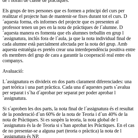
de l´horari de classe de pràctiques.
Els grups de tres persones que es formen a principi del curs per
realitzar el projecte han de mantenir-se fixes durant tot el curs. D
´aquesta forma, els informes del projecte que es presenten al
professor tenen un pes en la nota de pràctiques de l´alumne. D
´aquesta manera es fomenta que els alumnes treballin en grup l
´assignatura, inclús fora de l´aula, ja que la nota individual final de
cada alumne està parcialment afectada per la nota del grup. Amb
aquesta estratègia es pretén crear una interdependència positiva entre
els membres del grup de cara a garantir la cooperació real entre els
companys.
Avaluació:
L´assignatura es divideix en dos parts clarament diferenciades: una
part teòrica i una part pràctica. Cada una d´aquestes parts s´avalua
per separat i s´ha d´aprobar per separat per poder aprobar l
´assignatura.
Si s´aproben les dos parts, la nota final de l´assignatura és el resultat
de la ponderació d´un 60% de la nota de Teoria i d´un 40% de la
nota de Pràctiques. Si es suspèn la teoria, la nota global de l
´assignatura és la de Teoria si s´han aprobat les Pràctiques. En el cas
de no presentar-se a alguna part (teoria o pràctica) la nota de l
´assignatura és NP.