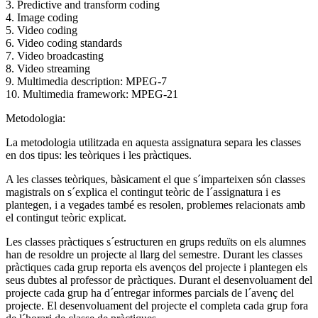
3. Predictive and transform coding
4. Image coding
5. Video coding
6. Video coding standards
7. Video broadcasting
8. Video streaming
9. Multimedia description: MPEG-7
10. Multimedia framework: MPEG-21
Metodologia:
La metodologia utilitzada en aquesta assignatura separa les classes
en dos tipus: les teòriques i les pràctiques.
A les classes teòriques, bàsicament el que s´imparteixen són classes
magistrals on s´explica el contingut teòric de l´assignatura i es
plantegen, i a vegades també es resolen, problemes relacionats amb
el contingut teòric explicat.
Les classes pràctiques s´estructuren en grups reduïts on els alumnes
han de resoldre un projecte al llarg del semestre. Durant les classes
pràctiques cada grup reporta els avenços del projecte i plantegen els
seus dubtes al professor de pràctiques. Durant el desenvoluament del
projecte cada grup ha d´entregar informes parcials de l´avenç del
projecte. El desenvoluament del projecte el completa cada grup fora