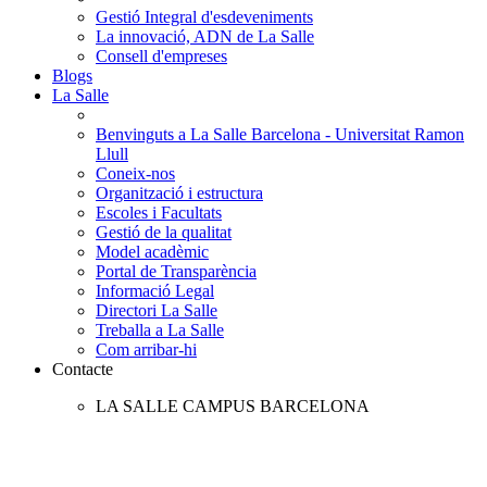
Gestió Integral d'esdeveniments
La innovació, ADN de La Salle
Consell d'empreses
Blogs
La Salle
Benvinguts a La Salle Barcelona - Universitat Ramon
Llull
Coneix-nos
Organització i estructura
Escoles i Facultats
Gestió de la qualitat
Model acadèmic
Portal de Transparència
Informació Legal
Directori La Salle
Treballa a La Salle
Com arribar-hi
Contacte
LA SALLE CAMPUS BARCELONA