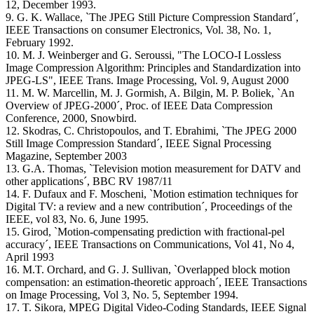
12, December 1993.
9. G. K. Wallace, `The JPEG Still Picture Compression Standard´,
IEEE Transactions on consumer Electronics, Vol. 38, No. 1,
February 1992.
10. M. J. Weinberger and G. Seroussi, "The LOCO-I Lossless
Image Compression Algorithm: Principles and Standardization into
JPEG-LS", IEEE Trans. Image Processing, Vol. 9, August 2000
11. M. W. Marcellin, M. J. Gormish, A. Bilgin, M. P. Boliek, `An
Overview of JPEG-2000´, Proc. of IEEE Data Compression
Conference, 2000, Snowbird.
12. Skodras, C. Christopoulos, and T. Ebrahimi, `The JPEG 2000
Still Image Compression Standard´, IEEE Signal Processing
Magazine, September 2003
13. G.A. Thomas, `Television motion measurement for DATV and
other applications´, BBC RV 1987/11
14. F. Dufaux and F. Moscheni, `Motion estimation techniques for
Digital TV: a review and a new contribution´, Proceedings of the
IEEE, vol 83, No. 6, June 1995.
15. Girod, `Motion-compensating prediction with fractional-pel
accuracy´, IEEE Transactions on Communications, Vol 41, No 4,
April 1993
16. M.T. Orchard, and G. J. Sullivan, `Overlapped block motion
compensation: an estimation-theoretic approach´, IEEE Transactions
on Image Processing, Vol 3, No. 5, September 1994.
17. T. Sikora, MPEG Digital Video-Coding Standards, IEEE Signal