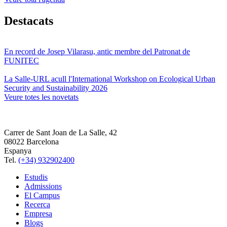
Destacats
En record de Josep Vilarasu, antic membre del Patronat de
FUNITEC
La Salle-URL acull l'International Workshop on Ecological Urban
Security and Sustainability 2026
Veure totes les novetats
Carrer de Sant Joan de La Salle, 42
08022 Barcelona
Espanya
Tel.
(+34) 932902400
Estudis
Admissions
El Campus
Recerca
Empresa
Blogs