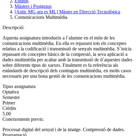
Estudis
Màsters i Postgraus
[Antic MG ara es ML] Màster en Direcció Tecnològica
Comunicacions Multimèdia
Descripció:
Aquesta assignatura introdueix a l´alumne en el món de les
comunicacions multimèdia. En ella es repassen tots els conceptes
relatius a la codificació i transmissió de senyals multimèdia. S´inicia
repassant els conceptes bàsics de la compresió, la seva aplicació a
dades multimèdia per acabar amb la transmissió de d´aquestes dades
sobre diferents tipus de xarxes. Finalment es fa referència als
estàndards de descripció dels continguts multimèdia, en molts casos
necessaris per una bona gestió de les comunicacions multimèdia.
Tipus assignatura
Optativa
Semestre
Primer
Crèdits
5.00
Coneixements previs:
Processat digital del senyal i de la imatge. Compressió de dades.
Programació.