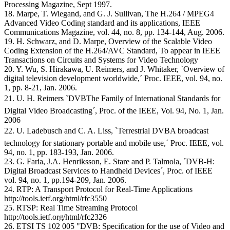
Processing Magazine, Sept 1997.
18. Marpe, T. Wiegand, and G. J. Sullivan, The H.264 / MPEG4
Advanced Video Coding standard and its applications, IEEE
Communications Magazine, vol. 44, no. 8, pp. 134-144, Aug. 2006.
19. H. Schwarz, and D. Marpe, Overview of the Scalable Video
Coding Extension of the H.264/AVC Standard, To appear in IEEE
Transactions on Circuits and Systems for Video Technology
20. Y. Wu, S. Hirakawa, U. Reimers, and J. Whitaker, `Overview of
digital television development worldwide,´ Proc. IEEE, vol. 94, no.
1, pp. 8-21, Jan. 2006.
21. U. H. Reimers `DVBThe Family of International Standards for
Digital Video Broadcasting´, Proc. of the IEEE, Vol. 94, No. 1, Jan.
2006
22. U. Ladebusch and C. A. Liss, `Terrestrial DVBA broadcast
technology for stationary portable and mobile use,´ Proc. IEEE, vol.
94, no. 1, pp. 183-193, Jan. 2006.
23. G. Faria, J.A. Henriksson, E. Stare and P. Talmola, ´DVB-H:
Digital Broadcast Services to Handheld Devices´, Proc. of IEEE
vol. 94, no. 1, pp.194-209, Jan. 2006.
24. RTP: A Transport Protocol for Real-Time Applications
http://tools.ietf.org/html/rfc3550
25. RTSP: Real Time Streaming Protocol
http://tools.ietf.org/html/rfc2326
26. ETSI TS 102 005 "DVB: Specification for the use of Video and