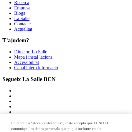
Recerca
Empresa
Blogs
La Salle
Contacte
Actualitat
T’ajudem?
Directori La Salle
Mapa i instal·lacions
Accessibilitat
Canal intern informació
Segueix La Salle BCN
En fer clic a “Acceptar-les totes”, vostè accepta que FUNITEC
comuniqui les dades personals que pugui incloure en els