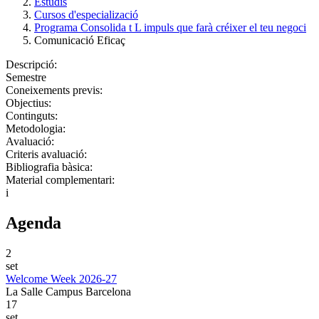
Estudis
Cursos d'especializació
Programa Consolida t L impuls que farà créixer el teu negoci
Comunicació Eficaç
Descripció:
Semestre
Coneixements previs:
Objectius:
Continguts:
Metodologia:
Avaluació:
Criteris avaluació:
Bibliografia bàsica:
Material complementari:
i
Agenda
2
set
Welcome Week 2026-27
La Salle Campus Barcelona
17
set