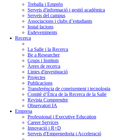
Treballa i Emprèn
Serveis d'informació i gestió acadèmica
Serveis del campus
Associacions i clubs d’estudiants
Instal·lacions
Esdeveniments
Recerca
La Salle i la Recerca
Be a Researcher
Grups i Instituts
Àrees de recerca
Linies d'investigació
Projectes
Publicacions
Transferència de coneixement i tecnologia
Comitè d’Ètica de la Recerca de la Salle
Revista Comprendre
Observatori IA
Empresa
Professional i Executive Education
Career Services
Innovació i R+D
Serveis d'Emprenedoria i Acceleració