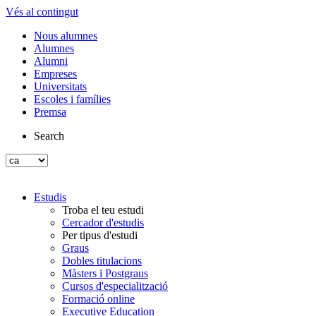
Vés al contingut
Nous alumnes
Alumnes
Alumni
Empreses
Universitats
Escoles i famílies
Premsa
Search
Estudis
Troba el teu estudi
Cercador d'estudis
Per tipus d'estudi
Graus
Dobles titulacions
Màsters i Postgraus
Cursos d'especialització
Formació online
Executive Education