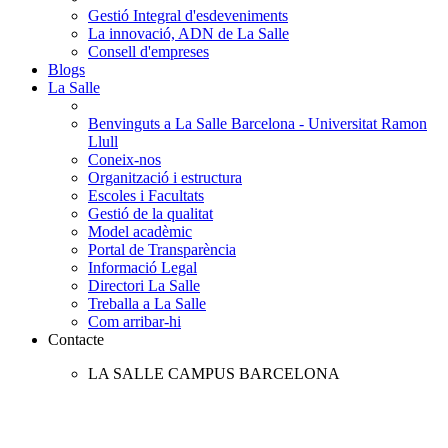
Gestió Integral d'esdeveniments
La innovació, ADN de La Salle
Consell d'empreses
Blogs
La Salle
Benvinguts a La Salle Barcelona - Universitat Ramon
Llull
Coneix-nos
Organització i estructura
Escoles i Facultats
Gestió de la qualitat
Model acadèmic
Portal de Transparència
Informació Legal
Directori La Salle
Treballa a La Salle
Com arribar-hi
Contacte
LA SALLE CAMPUS BARCELONA