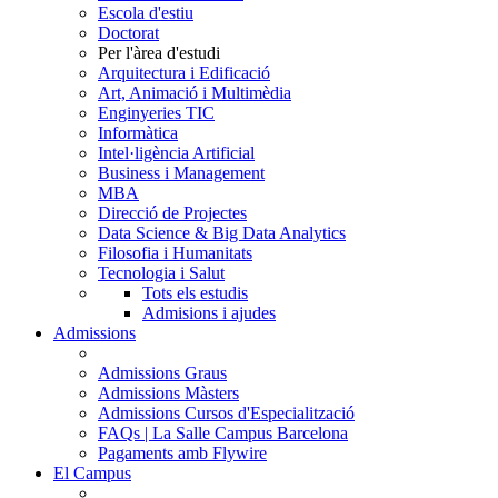
Escola d'estiu
Doctorat
Per l'àrea d'estudi
Arquitectura i Edificació
Art, Animació i Multimèdia
Enginyeries TIC
Informàtica
Intel·ligència Artificial
Business i Management
MBA
Direcció de Projectes
Data Science & Big Data Analytics
Filosofia i Humanitats
Tecnologia i Salut
Tots els estudis
Admisions i ajudes
Admissions
Admissions Graus
Admissions Màsters
Admissions Cursos d'Especialització
FAQs | La Salle Campus Barcelona
Pagaments amb Flywire
El Campus