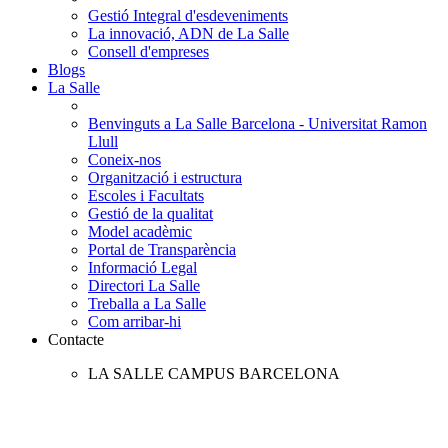
Gestió Integral d'esdeveniments
La innovació, ADN de La Salle
Consell d'empreses
Blogs
La Salle
Benvinguts a La Salle Barcelona - Universitat Ramon
Llull
Coneix-nos
Organització i estructura
Escoles i Facultats
Gestió de la qualitat
Model acadèmic
Portal de Transparència
Informació Legal
Directori La Salle
Treballa a La Salle
Com arribar-hi
Contacte
LA SALLE CAMPUS BARCELONA