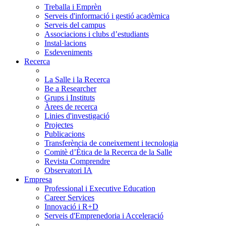
Treballa i Emprèn
Serveis d'informació i gestió acadèmica
Serveis del campus
Associacions i clubs d’estudiants
Instal·lacions
Esdeveniments
Recerca
La Salle i la Recerca
Be a Researcher
Grups i Instituts
Àrees de recerca
Linies d'investigació
Projectes
Publicacions
Transferència de coneixement i tecnologia
Comitè d’Ètica de la Recerca de la Salle
Revista Comprendre
Observatori IA
Empresa
Professional i Executive Education
Career Services
Innovació i R+D
Serveis d'Emprenedoria i Acceleració