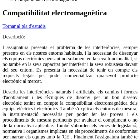
Compatibilitat electromagnètica
Tornar al pla d'estudis
Descripció:
L'assignatura presenta el problema de les interferències, sempre
presents en els nostres entorns habituals, i la necessitat de dissenyar
els equips electrònics pensant no solament en la seva funcionalitat, si
no també en la seva capacitat per interferir i la seva robustesa davant
del seu entorn. Es presenta la necessitat de tenir en compte els
requisits legals per poder comercialitzar qualsevol producte
electrònic al mercat.
Descriu les interferències naturals i artificials, els camins i formes
d'acoblament i les tècniques de disseny per un bon disseny
electrònic tenint en compte la compatibilitat electromagnètica dels
equips elèctrics i electrònics. També s'explica els entorns de mesura,
la instrumentació necessària per poder fer les proves i els
procediments de mesura pertinents per avaluar el compliment o no
de la normativa aplicable. També s'aborden els temes de legislació,
normativa i organismes implicats en els procediments de conformitat
per marcar els equips amb la 'CE´. Finalment l'assignatura també te