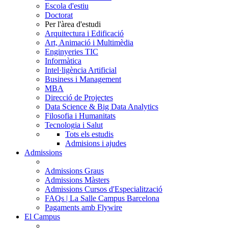
Escola d'estiu
Doctorat
Per l'àrea d'estudi
Arquitectura i Edificació
Art, Animació i Multimèdia
Enginyeries TIC
Informàtica
Intel·ligència Artificial
Business i Management
MBA
Direcció de Projectes
Data Science & Big Data Analytics
Filosofia i Humanitats
Tecnologia i Salut
Tots els estudis
Admisions i ajudes
Admissions
Admissions Graus
Admissions Màsters
Admissions Cursos d'Especialització
FAQs | La Salle Campus Barcelona
Pagaments amb Flywire
El Campus