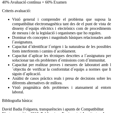
40% Avaluació contínua + 60% Examen
Criteris avaluació:
Visió general i comprendre el problema que suposa la
compatibilitat electromagnètica tant des de el punt de vista de
disseny d´equips elèctrics i electrònics com de procediments
de mesura i de la legislació i organismes que ho regulen.
Dominar els conceptes i magnituds bàsiques relacionades amb
l´assignatura.
Capacitat d´identificar l´origen i la naturalesa de les possibles
fonts interferents i camins d´acoblament.
Capacitat d´aplicar les tècniques descrites a l´assignatura per
solucionar tan els problemes d´emissions com d´immunitat.
Capacitat per realitzar proves i mesures de laboratori amb l
´objectiu de verificar la conformitat d´equips a normes que li
siguin d´aplicació.
Anàlisi de casos pràctics reals i presa de decisions sobre les
diferents alternatives de millora.
Visió pragmàtica dels problemes i atansament al entorn
laboral.
Bibliografia bàsica:
David Badia Folguera, transparències i apunts de Compatibilitat