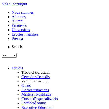
Vés al contingut
Nous alumnes
Alumnes
Alumni
Empreses
Universitats
Escoles i famílies
Premsa
Search
Estudis
Troba el teu estudi
Cercador d'estudis
Per tipus d'estudi
Graus
Dobles titulacions
Màsters i Postgraus
Cursos d'especialització
Formació online
Executive Education