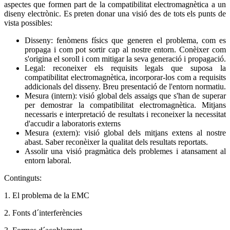
aspectes que formen part de la compatibilitat electromagnètica a un
diseny electrònic. Es preten donar una visió des de tots els punts de
vista possibles:
Disseny: fenòmens físics que generen el problema, com es
propaga i com pot sortir cap al nostre entorn. Conèixer com
s'origina el soroll i com mitigar la seva generació i propagació.
Legal: reconeixer els requisits legals que suposa la
compatibilitat electromagnètica, incorporar-los com a requisits
addicionals del disseny. Breu presentació de l'entorn normatiu.
Mesura (intern): visió global dels assaigs que s'han de superar
per demostrar la compatibilitat electromagnètica. Mitjans
necessaris e interpretació de resultats i reconeixer la necessitat
d'accudir a laboratoris externs
Mesura (extern): visió global dels mitjans extens al nostre
abast. Saber reconèixer la qualitat dels resultats reportats.
Assolir una visió pragmàtica dels problemes i atansament al
entorn laboral.
Continguts:
1. El problema de la EMC
2. Fonts d´interferències