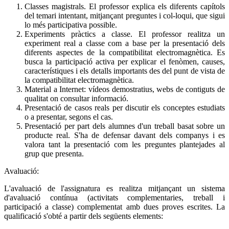
Classes magistrals. El professor explica els diferents capítols
del temari intentant, mitjançant preguntes i col-loqui, que sigui
lo més participativa possible.
Experiments pràctics a classe. El professor realitza un
experiment real a classe com a base per la presentació dels
diferents aspectes de la compatibilitat electromagnètica. Es
busca la participació activa per explicar el fenòmen, causes,
característiques i els detalls importants des del punt de vista de
la compatibilitat electromagnètica.
Material a Internet: vídeos demostratius, webs de contiguts de
qualitat on consultar informació.
Presentació de casos reals per discutir els conceptes estudiats
o a presentar, segons el cas.
Presentació per part dels alumnes d'un treball basat sobre un
producte real. S'ha de defensar davant dels companys i es
valora tant la presentació com les preguntes plantejades al
grup que presenta.
Avaluació:
L'avaluació de l'assignatura es realitza mitjançant un sistema
d'avaluació contínua (activitats complementaries, treball i
participació a classe) complementat amb dues proves escrites. La
qualificació s'obté a partir dels següents elements: