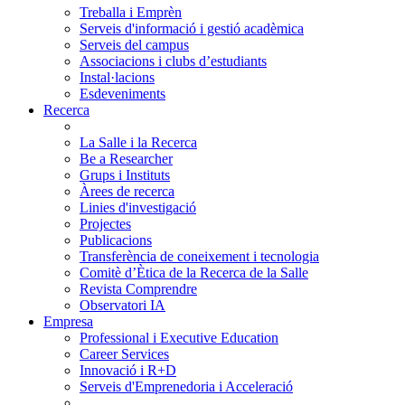
Treballa i Emprèn
Serveis d'informació i gestió acadèmica
Serveis del campus
Associacions i clubs d’estudiants
Instal·lacions
Esdeveniments
Recerca
La Salle i la Recerca
Be a Researcher
Grups i Instituts
Àrees de recerca
Linies d'investigació
Projectes
Publicacions
Transferència de coneixement i tecnologia
Comitè d’Ètica de la Recerca de la Salle
Revista Comprendre
Observatori IA
Empresa
Professional i Executive Education
Career Services
Innovació i R+D
Serveis d'Emprenedoria i Acceleració