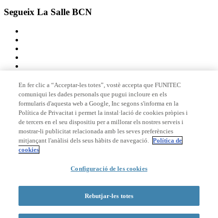
Segueix La Salle BCN
En fer clic a “Acceptar-les totes”, vostè accepta que FUNITEC
comuniqui les dades personals que pugui incloure en els
Membre de
formularis d'aquesta web a Google, Inc segons s'informa en la
Política de Privacitat i permet la instal·lació de cookies pròpies i
de tercers en el seu dispositiu per a millorar els nostres serveis i
mostrar-li publicitat relacionada amb les seves preferències
Acreditacions
mitjançant l'anàlisi dels seus hàbits de navegació.
Política de
cookies
© 2026 La Salle Campus Barcelona - URL |
Avís legal
|
Política de
Configuració de les cookies
privacitat
|
Política de cookies
Formulari de cerca
Rebutjar-les totes