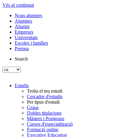
Vés al contingut
Nous alumnes
Alumnes
Alumni
Empreses
Universitats
Escoles i famílies
Premsa
Search
Estudis
Troba el teu estudi
Cercador d'estudis
Per tipus d'estudi
Graus
Dobles titulacions
Màsters i Postgraus
Cursos d'especialització
Formació online
Executive Education