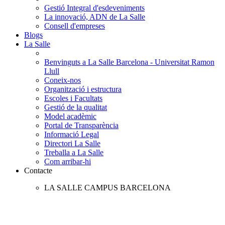
Gestió Integral d'esdeveniments
La innovació, ADN de La Salle
Consell d'empreses
Blogs
La Salle
Benvinguts a La Salle Barcelona - Universitat Ramon
Llull
Coneix-nos
Organització i estructura
Escoles i Facultats
Gestió de la qualitat
Model acadèmic
Portal de Transparència
Informació Legal
Directori La Salle
Treballa a La Salle
Com arribar-hi
Contacte
LA SALLE CAMPUS BARCELONA