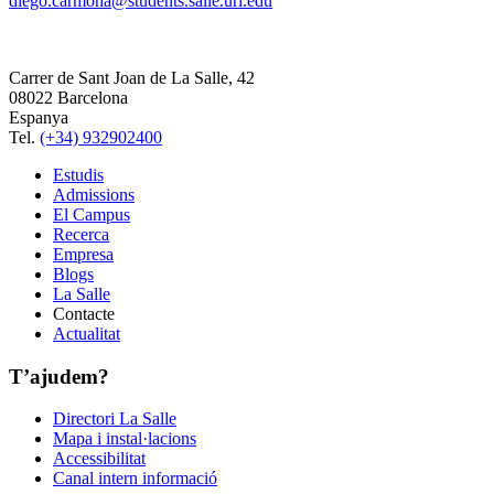
diego.carmona@students.salle.url.edu
Carrer de Sant Joan de La Salle, 42
08022 Barcelona
Espanya
Tel.
(+34) 932902400
Estudis
Admissions
El Campus
Recerca
Empresa
Blogs
La Salle
Contacte
Actualitat
T’ajudem?
Directori La Salle
Mapa i instal·lacions
Accessibilitat
Canal intern informació