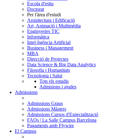
Escola d'estiu
Doctorat
Per l'àrea d'estudi
Arquitectura i Edificació
Art, Animació i Multimèdia
Enginyeries TIC
Informàtica
Intel·ligència Artificial
Business i Management
MBA
Direcció de Projectes
Data Science & Big Data Analytics
Filosofia i Humanitats
Tecnologia i Salut
Tots els estudis
Admisions i ajudes
Admissions
Admissions Graus
Admissions Màsters
Admissions Cursos d'Especialització
FAQs | La Salle Campus Barcelona
Pagaments amb Flywire
El Campus