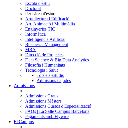
Escola d'estiu
Doctorat
Per l'àrea d'estudi
Arquitectura i Edificació
Art, Animació i Multimèdia
Enginyeries TIC
Informàtica
Intel·ligència Artificial
Business i Management
MBA
Direcció de Projectes
Data Science & Big Data Analytics
Filosofia i Humanitats
Tecnologia i Salut
Tots els estudis
Admisions i ajudes
Admissions
Admissions Graus
Admissions Màsters
Admissions Cursos d'Especialització
FAQs | La Salle Campus Barcelona
Pagaments amb Flywire
El Campus