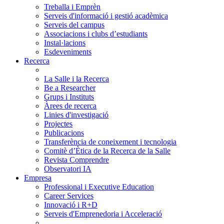
Treballa i Emprèn
Serveis d'informació i gestió acadèmica
Serveis del campus
Associacions i clubs d’estudiants
Instal·lacions
Esdeveniments
Recerca
La Salle i la Recerca
Be a Researcher
Grups i Instituts
Àrees de recerca
Linies d'investigació
Projectes
Publicacions
Transferència de coneixement i tecnologia
Comitè d’Ètica de la Recerca de la Salle
Revista Comprendre
Observatori IA
Empresa
Professional i Executive Education
Career Services
Innovació i R+D
Serveis d'Emprenedoria i Acceleració