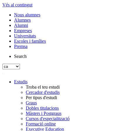
Vés al contingut
Nous alumnes
Alumnes
Alumni
Empreses
Universitats
Escoles i famílies
Premsa
Search
Estudis
Troba el teu estudi
Cercador d'estudis
Per tipus d'estudi
Graus
Dobles titulacions
Màsters i Postgraus
Cursos d'especialització
Formació online
Executive Education