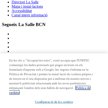
Directori La Salle
Mapa i instal·lacions
Accessibilitat
Canal intern informació
Segueix La Salle BCN
En fer clic a “Acceptar-les totes”, vostè accepta que FUNITEC
comuniqui les dades personals que pugui incloure en els
Membre de
formularis d'aquesta web a Google, Inc segons s'informa en la
Política de Privacitat i permet la instal·lació de cookies pròpies i
de tercers en el seu dispositiu per a millorar els nostres serveis i
mostrar-li publicitat relacionada amb les seves preferències
Acreditacions
mitjançant l'anàlisi dels seus hàbits de navegació.
Política de
cookies
Configuració de les cookies
© 2026 La Salle Campus Barcelona - URL |
Avís legal
|
Política de
privacitat
|
Política de cookies