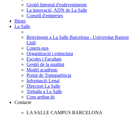
Gestió Integral d'esdeveniments
La innovació, ADN de La Salle
Consell d'empreses
Blogs
La Salle
Benvinguts a La Salle Barcelona - Universitat Ramon
Llull
Coneix-nos
Organització i estructura
Escoles i Facultats
Gestió de la qualitat
Model acadèmic
Portal de Transparència
Informació Legal
Directori La Salle
Treballa a La Salle
Com arribar-hi
Contacte
LA SALLE CAMPUS BARCELONA