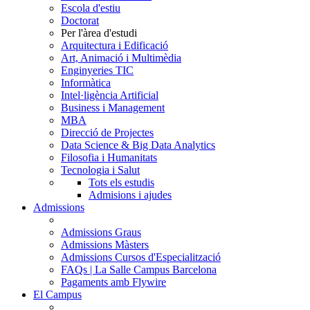
Escola d'estiu
Doctorat
Per l'àrea d'estudi
Arquitectura i Edificació
Art, Animació i Multimèdia
Enginyeries TIC
Informàtica
Intel·ligència Artificial
Business i Management
MBA
Direcció de Projectes
Data Science & Big Data Analytics
Filosofia i Humanitats
Tecnologia i Salut
Tots els estudis
Admisions i ajudes
Admissions
Admissions Graus
Admissions Màsters
Admissions Cursos d'Especialització
FAQs | La Salle Campus Barcelona
Pagaments amb Flywire
El Campus