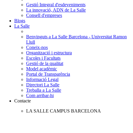
Gestió Integral d'esdeveniments
La innovació, ADN de La Salle
Consell d'empreses
Blogs
La Salle
Benvinguts a La Salle Barcelona - Universitat Ramon
Llull
Coneix-nos
Organització i estructura
Escoles i Facultats
Gestió de la qualitat
Model acadèmic
Portal de Transparència
Informació Legal
Directori La Salle
Treballa a La Salle
Com arribar-hi
Contacte
LA SALLE CAMPUS BARCELONA