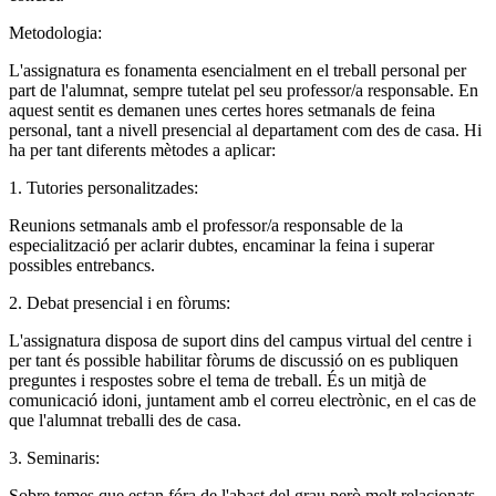
Metodologia:
L'assignatura es fonamenta esencialment en el treball personal per
part de l'alumnat, sempre tutelat pel seu professor/a responsable. En
aquest sentit es demanen unes certes hores setmanals de feina
personal, tant a nivell presencial al departament com des de casa. Hi
ha per tant diferents mètodes a aplicar:
1. Tutories personalitzades:
Reunions setmanals amb el professor/a responsable de la
especialització per aclarir dubtes, encaminar la feina i superar
possibles entrebancs.
2. Debat presencial i en fòrums:
L'assignatura disposa de suport dins del campus virtual del centre i
per tant és possible habilitar fòrums de discussió on es publiquen
preguntes i respostes sobre el tema de treball. És un mitjà de
comunicació idoni, juntament amb el correu electrònic, en el cas de
que l'alumnat treballi des de casa.
3. Seminaris:
Sobre temes que estan fóra de l'abast del grau però molt relacionats