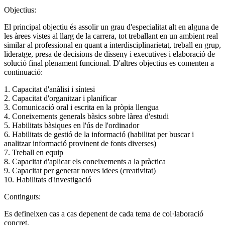
Objectius:
El principal objectiu és assolir un grau d'especialitat alt en alguna de
les àrees vistes al llarg de la carrera, tot treballant en un ambient real
similar al professional en quant a interdisciplinarietat, treball en grup,
lideratge, presa de decisions de disseny i executives i elaboració de
solució final plenament funcional. D'altres objectius es comenten a
continuació:
1. Capacitat d'anàlisi i síntesi
2. Capacitat d'organitzar i planificar
3. Comunicació oral i escrita en la pròpia llengua
4. Coneixements generals bàsics sobre làrea d'estudi
5. Habilitats bàsiques en l'ús de l'ordinador
6. Habilitats de gestió de la informació (habilitat per buscar i
analitzar informació provinent de fonts diverses)
7. Treball en equip
8. Capacitat d'aplicar els coneixements a la pràctica
9. Capacitat per generar noves idees (creativitat)
10. Habilitats d'investigació
Continguts:
Es defineixen cas a cas depenent de cada tema de col·laboració
concret.