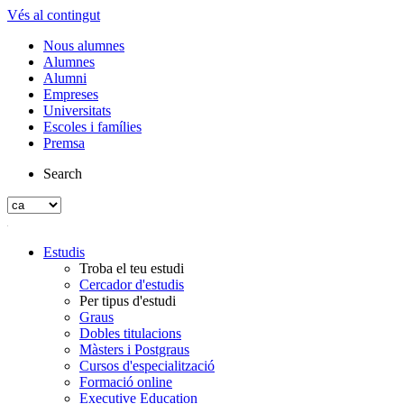
Vés al contingut
Nous alumnes
Alumnes
Alumni
Empreses
Universitats
Escoles i famílies
Premsa
Search
Estudis
Troba el teu estudi
Cercador d'estudis
Per tipus d'estudi
Graus
Dobles titulacions
Màsters i Postgraus
Cursos d'especialització
Formació online
Executive Education