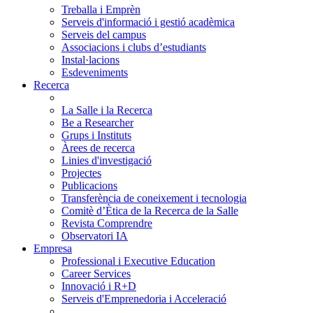
Treballa i Emprèn
Serveis d'informació i gestió acadèmica
Serveis del campus
Associacions i clubs d’estudiants
Instal·lacions
Esdeveniments
Recerca
La Salle i la Recerca
Be a Researcher
Grups i Instituts
Àrees de recerca
Linies d'investigació
Projectes
Publicacions
Transferència de coneixement i tecnologia
Comitè d’Ètica de la Recerca de la Salle
Revista Comprendre
Observatori IA
Empresa
Professional i Executive Education
Career Services
Innovació i R+D
Serveis d'Emprenedoria i Acceleració