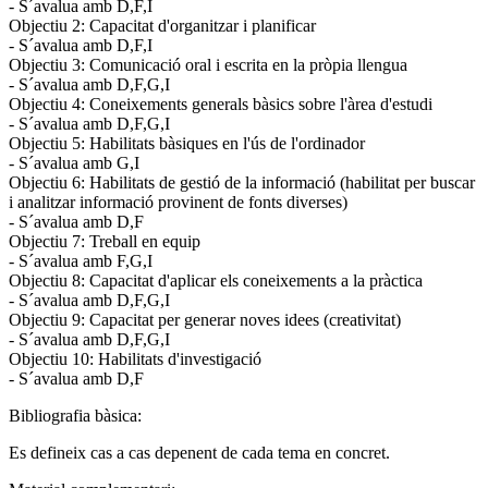
- S´avalua amb D,F,I
Objectiu 2: Capacitat d'organitzar i planificar
- S´avalua amb D,F,I
Objectiu 3: Comunicació oral i escrita en la pròpia llengua
- S´avalua amb D,F,G,I
Objectiu 4: Coneixements generals bàsics sobre l'àrea d'estudi
- S´avalua amb D,F,G,I
Objectiu 5: Habilitats bàsiques en l'ús de l'ordinador
- S´avalua amb G,I
Objectiu 6: Habilitats de gestió de la informació (habilitat per buscar
i analitzar informació provinent de fonts diverses)
- S´avalua amb D,F
Objectiu 7: Treball en equip
- S´avalua amb F,G,I
Objectiu 8: Capacitat d'aplicar els coneixements a la pràctica
- S´avalua amb D,F,G,I
Objectiu 9: Capacitat per generar noves idees (creativitat)
- S´avalua amb D,F,G,I
Objectiu 10: Habilitats d'investigació
- S´avalua amb D,F
Bibliografia bàsica:
Es defineix cas a cas depenent de cada tema en concret.