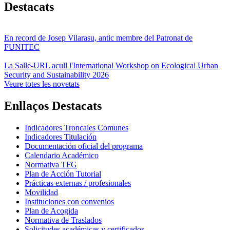
Destacats
En record de Josep Vilarasu, antic membre del Patronat de
FUNITEC
La Salle-URL acull l'International Workshop on Ecological Urban
Security and Sustainability 2026
Veure totes les novetats
Enllaços Destacats
Indicadores Troncales Comunes
Indicadores Titulación
Documentación oficial del programa
Calendario Académico
Normativa TFG
Plan de Acción Tutorial
Prácticas externas / profesionales
Movilidad
Instituciones con convenios
Plan de Acogida
Normativa de Traslados
Solicitudes académicas y certificados