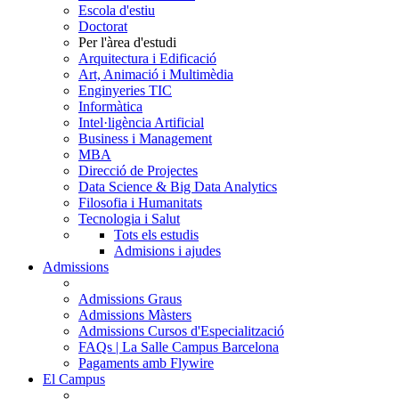
Escola d'estiu
Doctorat
Per l'àrea d'estudi
Arquitectura i Edificació
Art, Animació i Multimèdia
Enginyeries TIC
Informàtica
Intel·ligència Artificial
Business i Management
MBA
Direcció de Projectes
Data Science & Big Data Analytics
Filosofia i Humanitats
Tecnologia i Salut
Tots els estudis
Admisions i ajudes
Admissions
Admissions Graus
Admissions Màsters
Admissions Cursos d'Especialització
FAQs | La Salle Campus Barcelona
Pagaments amb Flywire
El Campus