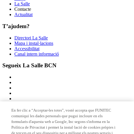
La Salle
Contacte
Actualitat
T’ajudem?
Directori La Salle
Mapa i instal·lacions
Accessibilitat
Canal intern informació
Segueix La Salle BCN
En fer clic a “Acceptar-les totes”, vostè accepta que FUNITEC
comuniqui les dades personals que pugui incloure en els
Membre de
formularis d'aquesta web a Google, Inc segons s'informa en la
Política de Privacitat i permet la instal·lació de cookies pròpies i
de tercers en el seu dispositiu per a millorar els nostres serveis i