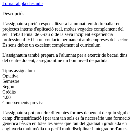
Tornar al pla d'estudis
Descripció:
L'assignatura pretén especialitzar a l'alumnat fent-lo treballar en
projectes interns d'aplicació real, moltes vegades complement del
seu Treball Final de Grau o de la seva incipient experiència
professional. Hi ha un contacte permanent amb empreses del sector.
És sens dubte un excelent complement al curriculum.
L'assignatura també prepara a l'alumnat per a exercir de becari dins
del centre docent, assegurant-ne un bon nivell de partida.
Tipus assignatura
Optativa
Semestre
Segon
Crèdits
4.00
Coneixements previs:
L'assignatura pot prendre diferentes formes depenent de quin sigui el
camp d'intensificació i per tant tan sols es fa necessària una formació
genèrica bàsica en totes les arees que fan del graduat i graduada en
enginyeria multimèdia un perfil multidisciplinar i integrador d'àrees.