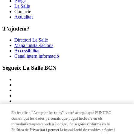
Blogs
La Salle
Contacte
Actualitat
T’ajudem?
Directori La Salle
Mapa i instal·lacions
Accessibilitat
Canal intern informació
Segueix La Salle BCN
En fer clic a “Acceptar-les totes”, vostè accepta que FUNITEC
comuniqui les dades personals que pugui incloure en els
Membre de
formularis d'aquesta web a Google, Inc segons s'informa en la
Política de Privacitat i permet la instal·lació de cookies pròpies i