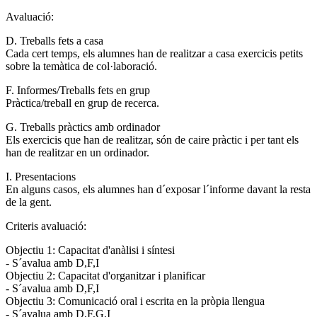
Avaluació:
D. Treballs fets a casa
Cada cert temps, els alumnes han de realitzar a casa exercicis petits
sobre la temàtica de col·laboració.
F. Informes/Treballs fets en grup
Pràctica/treball en grup de recerca.
G. Treballs pràctics amb ordinador
Els exercicis que han de realitzar, són de caire pràctic i per tant els
han de realitzar en un ordinador.
I. Presentacions
En alguns casos, els alumnes han d´exposar l´informe davant la resta
de la gent.
Criteris avaluació:
Objectiu 1: Capacitat d'anàlisi i síntesi
- S´avalua amb D,F,I
Objectiu 2: Capacitat d'organitzar i planificar
- S´avalua amb D,F,I
Objectiu 3: Comunicació oral i escrita en la pròpia llengua
- S´avalua amb D,F,G,I