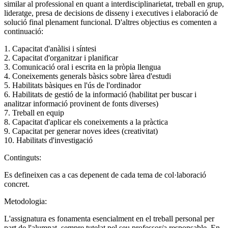
similar al professional en quant a interdisciplinarietat, treball en grup,
lideratge, presa de decisions de disseny i executives i elaboració de
solució final plenament funcional. D'altres objectius es comenten a
continuació:
1. Capacitat d'anàlisi i síntesi
2. Capacitat d'organitzar i planificar
3. Comunicació oral i escrita en la pròpia llengua
4. Coneixements generals bàsics sobre làrea d'estudi
5. Habilitats bàsiques en l'ús de l'ordinador
6. Habilitats de gestió de la informació (habilitat per buscar i
analitzar informació provinent de fonts diverses)
7. Treball en equip
8. Capacitat d'aplicar els coneixements a la pràctica
9. Capacitat per generar noves idees (creativitat)
10. Habilitats d'investigació
Continguts:
Es defineixen cas a cas depenent de cada tema de col·laboració
concret.
Metodologia:
L'assignatura es fonamenta esencialment en el treball personal per
part de l'alumnat, sempre tutelat pel seu professor/a responsable. En