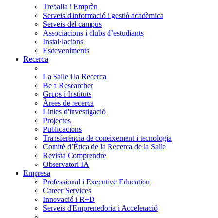
Treballa i Emprèn
Serveis d'informació i gestió acadèmica
Serveis del campus
Associacions i clubs d’estudiants
Instal·lacions
Esdeveniments
Recerca
La Salle i la Recerca
Be a Researcher
Grups i Instituts
Àrees de recerca
Linies d'investigació
Projectes
Publicacions
Transferència de coneixement i tecnologia
Comitè d’Ètica de la Recerca de la Salle
Revista Comprendre
Observatori IA
Empresa
Professional i Executive Education
Career Services
Innovació i R+D
Serveis d'Emprenedoria i Acceleració