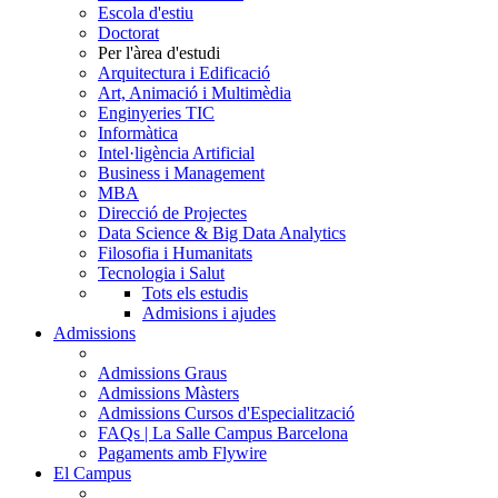
Escola d'estiu
Doctorat
Per l'àrea d'estudi
Arquitectura i Edificació
Art, Animació i Multimèdia
Enginyeries TIC
Informàtica
Intel·ligència Artificial
Business i Management
MBA
Direcció de Projectes
Data Science & Big Data Analytics
Filosofia i Humanitats
Tecnologia i Salut
Tots els estudis
Admisions i ajudes
Admissions
Admissions Graus
Admissions Màsters
Admissions Cursos d'Especialització
FAQs | La Salle Campus Barcelona
Pagaments amb Flywire
El Campus