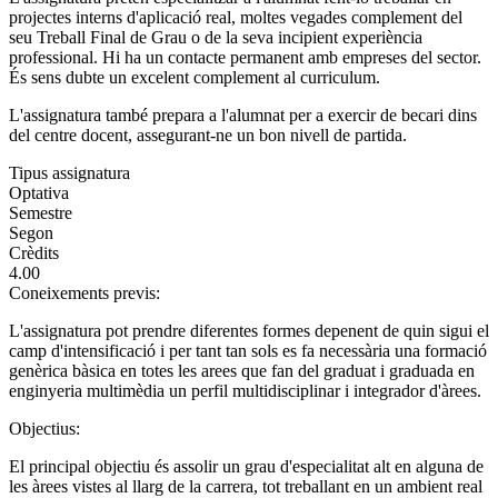
projectes interns d'aplicació real, moltes vegades complement del
seu Treball Final de Grau o de la seva incipient experiència
professional. Hi ha un contacte permanent amb empreses del sector.
És sens dubte un excelent complement al curriculum.
L'assignatura també prepara a l'alumnat per a exercir de becari dins
del centre docent, assegurant-ne un bon nivell de partida.
Tipus assignatura
Optativa
Semestre
Segon
Crèdits
4.00
Coneixements previs:
L'assignatura pot prendre diferentes formes depenent de quin sigui el
camp d'intensificació i per tant tan sols es fa necessària una formació
genèrica bàsica en totes les arees que fan del graduat i graduada en
enginyeria multimèdia un perfil multidisciplinar i integrador d'àrees.
Objectius:
El principal objectiu és assolir un grau d'especialitat alt en alguna de
les àrees vistes al llarg de la carrera, tot treballant en un ambient real