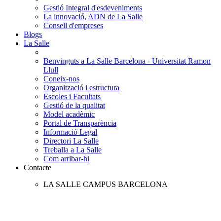
Gestió Integral d'esdeveniments
La innovació, ADN de La Salle
Consell d'empreses
Blogs
La Salle
Benvinguts a La Salle Barcelona - Universitat Ramon
Llull
Coneix-nos
Organització i estructura
Escoles i Facultats
Gestió de la qualitat
Model acadèmic
Portal de Transparència
Informació Legal
Directori La Salle
Treballa a La Salle
Com arribar-hi
Contacte
LA SALLE CAMPUS BARCELONA