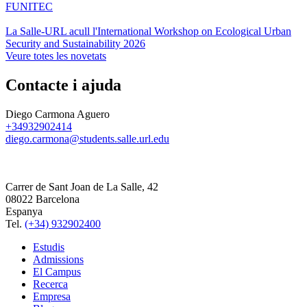
FUNITEC
La Salle-URL acull l'International Workshop on Ecological Urban
Security and Sustainability 2026
Veure totes les novetats
Contacte i ajuda
Diego Carmona Aguero
+34932902414
diego.carmona@students.salle.url.edu
Carrer de Sant Joan de La Salle, 42
08022 Barcelona
Espanya
Tel.
(+34) 932902400
Estudis
Admissions
El Campus
Recerca
Empresa