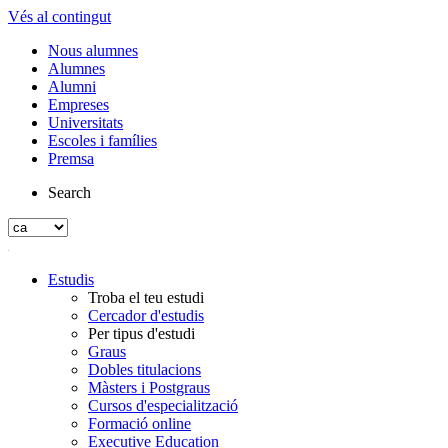
Vés al contingut
Nous alumnes
Alumnes
Alumni
Empreses
Universitats
Escoles i famílies
Premsa
Search
Estudis
Troba el teu estudi
Cercador d'estudis
Per tipus d'estudi
Graus
Dobles titulacions
Màsters i Postgraus
Cursos d'especialització
Formació online
Executive Education