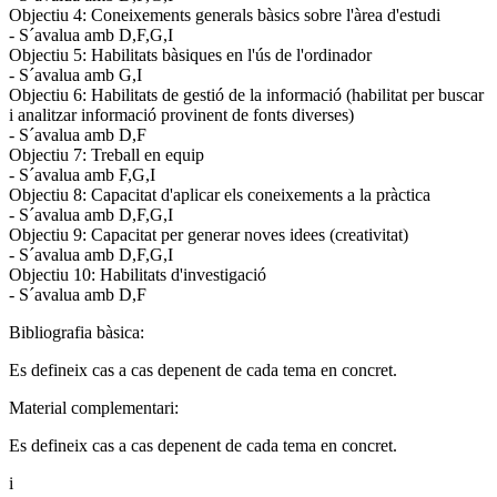
Objectiu 4: Coneixements generals bàsics sobre l'àrea d'estudi
- S´avalua amb D,F,G,I
Objectiu 5: Habilitats bàsiques en l'ús de l'ordinador
- S´avalua amb G,I
Objectiu 6: Habilitats de gestió de la informació (habilitat per buscar
i analitzar informació provinent de fonts diverses)
- S´avalua amb D,F
Objectiu 7: Treball en equip
- S´avalua amb F,G,I
Objectiu 8: Capacitat d'aplicar els coneixements a la pràctica
- S´avalua amb D,F,G,I
Objectiu 9: Capacitat per generar noves idees (creativitat)
- S´avalua amb D,F,G,I
Objectiu 10: Habilitats d'investigació
- S´avalua amb D,F
Bibliografia bàsica:
Es defineix cas a cas depenent de cada tema en concret.
Material complementari:
Es defineix cas a cas depenent de cada tema en concret.
i