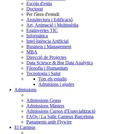
Escola d'estiu
Doctorat
Per l'àrea d'estudi
Arquitectura i Edificació
Art, Animació i Multimèdia
Enginyeries TIC
Informàtica
Intel·ligència Artificial
Business i Management
MBA
Direcció de Projectes
Data Science & Big Data Analytics
Filosofia i Humanitats
Tecnologia i Salut
Tots els estudis
Admisions i ajudes
Admissions
Admissions Graus
Admissions Màsters
Admissions Cursos d'Especialització
FAQs | La Salle Campus Barcelona
Pagaments amb Flywire
El Campus