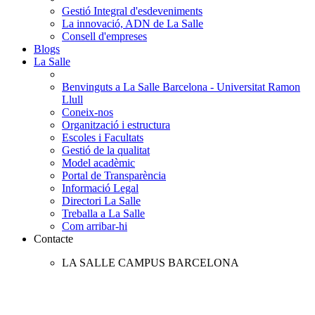
Gestió Integral d'esdeveniments
La innovació, ADN de La Salle
Consell d'empreses
Blogs
La Salle
Benvinguts a La Salle Barcelona - Universitat Ramon
Llull
Coneix-nos
Organització i estructura
Escoles i Facultats
Gestió de la qualitat
Model acadèmic
Portal de Transparència
Informació Legal
Directori La Salle
Treballa a La Salle
Com arribar-hi
Contacte
LA SALLE CAMPUS BARCELONA