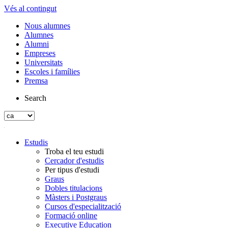
Vés al contingut
Nous alumnes
Alumnes
Alumni
Empreses
Universitats
Escoles i famílies
Premsa
Search
Estudis
Troba el teu estudi
Cercador d'estudis
Per tipus d'estudi
Graus
Dobles titulacions
Màsters i Postgraus
Cursos d'especialització
Formació online
Executive Education