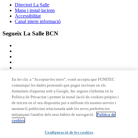
Directori La Salle
Mapa i instal·lacions
Accessibilitat
Canal intern informació
Segueix La Salle BCN
En fer clic a “Acceptar-les totes”, vostè accepta que FUNITEC
comuniqui les dades personals que pugui incloure en els
Membre de
formularis d'aquesta web a Google, Inc segons s'informa en la
Política de Privacitat i permet la instal·lació de cookies pròpies i
de tercers en el seu dispositiu per a millorar els nostres serveis i
mostrar-li publicitat relacionada amb les seves preferències
Acreditacions
mitjançant l'anàlisi dels seus hàbits de navegació.
Política de
cookies
Configuració de les cookies
© 2026 La Salle Campus Barcelona - URL |
Avís legal
|
Política de