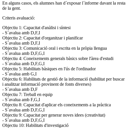
En alguns casos, els alumnes han d´exposar l´informe davant la resta
de la gent.
Criteris avaluació:
Objectiu 1: Capacitat d'anàlisi i síntesi
- S´avalua amb D,F,I
Objectiu 2: Capacitat d'organitzar i planificar
- S´avalua amb D,F,I
Objectiu 3: Comunicació oral i escrita en la pròpia llengua
- S´avalua amb D,F,G,I
Objectiu 4: Coneixements generals bàsics sobre l'àrea d'estudi
- S´avalua amb D,F,G,I
Objectiu 5: Habilitats bàsiques en l'ús de l'ordinador
- S´avalua amb G,I
Objectiu 6: Habilitats de gestió de la informació (habilitat per buscar
i analitzar informació provinent de fonts diverses)
- S´avalua amb D,F
Objectiu 7: Treball en equip
- S´avalua amb F,G,I
Objectiu 8: Capacitat d'aplicar els coneixements a la pràctica
- S´avalua amb D,F,G,I
Objectiu 9: Capacitat per generar noves idees (creativitat)
- S´avalua amb D,F,G,I
Objectiu 10: Habilitats d'investigació