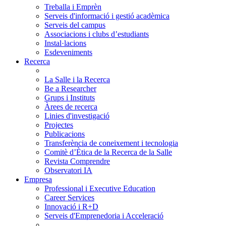
Treballa i Emprèn
Serveis d'informació i gestió acadèmica
Serveis del campus
Associacions i clubs d’estudiants
Instal·lacions
Esdeveniments
Recerca
La Salle i la Recerca
Be a Researcher
Grups i Instituts
Àrees de recerca
Linies d'investigació
Projectes
Publicacions
Transferència de coneixement i tecnologia
Comitè d’Ètica de la Recerca de la Salle
Revista Comprendre
Observatori IA
Empresa
Professional i Executive Education
Career Services
Innovació i R+D
Serveis d'Emprenedoria i Acceleració