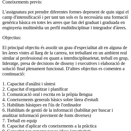
Coneixements previs:
L'assignatura pot prendre diferentes formes depenent de quin sigui el
camp d'intensificació i per tant tan sols es fa necessària una formació
genèrica bàsica en totes les arees que fan del graduat i graduada en
enginyeria multimèdia un perfil multidisciplinar i integrador d'àrees.
Objectius:
El principal objectiu és assolir un grau d'especialitat alt en alguna de
les àrees vistes al llarg de la carrera, tot treballant en un ambient real
similar al professional en quant a interdisciplinarietat, treball en grup,
lideratge, presa de decisions de disseny i executives i elaboració de
solució final plenament funcional. D'altres objectius es comenten a
continuació:
1. Capacitat d'anàlisi i síntesi
2. Capacitat d'organitzar i planificar
3. Comunicació oral i escrita en la pròpia llengua
4. Coneixements generals bàsics sobre làrea d'estudi
5. Habilitats bàsiques en l'ús de l'ordinador
6. Habilitats de gestió de la informació (habilitat per buscar i
analitzar informació provinent de fonts diverses)
7. Treball en equip
8. Capacitat d'aplicar els coneixements a la pràctica