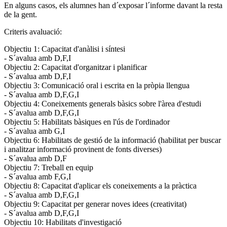
En alguns casos, els alumnes han d´exposar l´informe davant la resta
de la gent.
Criteris avaluació:
Objectiu 1: Capacitat d'anàlisi i síntesi
- S´avalua amb D,F,I
Objectiu 2: Capacitat d'organitzar i planificar
- S´avalua amb D,F,I
Objectiu 3: Comunicació oral i escrita en la pròpia llengua
- S´avalua amb D,F,G,I
Objectiu 4: Coneixements generals bàsics sobre l'àrea d'estudi
- S´avalua amb D,F,G,I
Objectiu 5: Habilitats bàsiques en l'ús de l'ordinador
- S´avalua amb G,I
Objectiu 6: Habilitats de gestió de la informació (habilitat per buscar
i analitzar informació provinent de fonts diverses)
- S´avalua amb D,F
Objectiu 7: Treball en equip
- S´avalua amb F,G,I
Objectiu 8: Capacitat d'aplicar els coneixements a la pràctica
- S´avalua amb D,F,G,I
Objectiu 9: Capacitat per generar noves idees (creativitat)
- S´avalua amb D,F,G,I
Objectiu 10: Habilitats d'investigació