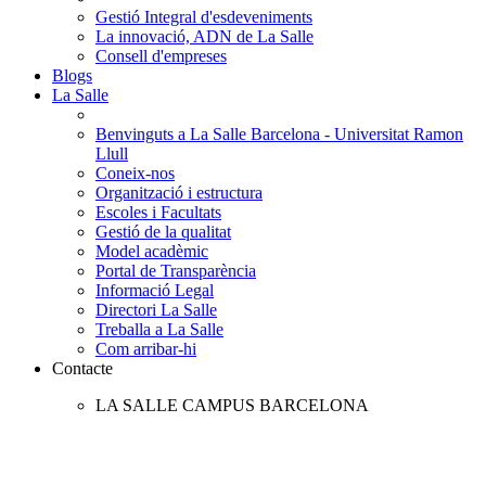
Gestió Integral d'esdeveniments
La innovació, ADN de La Salle
Consell d'empreses
Blogs
La Salle
Benvinguts a La Salle Barcelona - Universitat Ramon
Llull
Coneix-nos
Organització i estructura
Escoles i Facultats
Gestió de la qualitat
Model acadèmic
Portal de Transparència
Informació Legal
Directori La Salle
Treballa a La Salle
Com arribar-hi
Contacte
LA SALLE CAMPUS BARCELONA