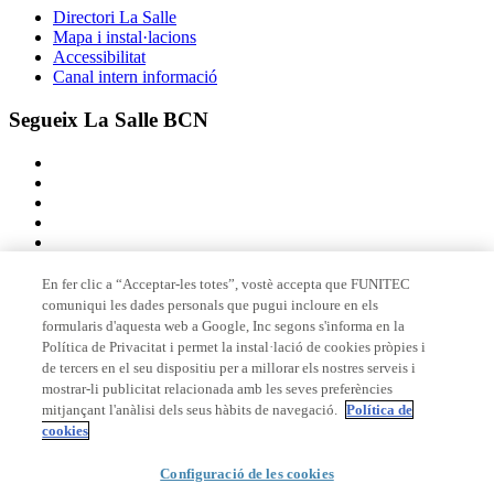
Directori La Salle
Mapa i instal·lacions
Accessibilitat
Canal intern informació
Segueix La Salle BCN
En fer clic a “Acceptar-les totes”, vostè accepta que FUNITEC
comuniqui les dades personals que pugui incloure en els
Membre de
formularis d'aquesta web a Google, Inc segons s'informa en la
Política de Privacitat i permet la instal·lació de cookies pròpies i
de tercers en el seu dispositiu per a millorar els nostres serveis i
mostrar-li publicitat relacionada amb les seves preferències
Acreditacions
mitjançant l'anàlisi dels seus hàbits de navegació.
Política de
cookies
Configuració de les cookies
© 2026 La Salle Campus Barcelona - URL |
Avís legal
|
Política de