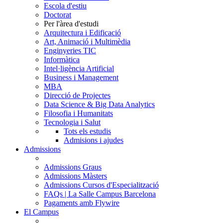
Escola d'estiu
Doctorat
Per l'àrea d'estudi
Arquitectura i Edificació
Art, Animació i Multimèdia
Enginyeries TIC
Informàtica
Intel·ligència Artificial
Business i Management
MBA
Direcció de Projectes
Data Science & Big Data Analytics
Filosofia i Humanitats
Tecnologia i Salut
Tots els estudis
Admisions i ajudes
Admissions
Admissions Graus
Admissions Màsters
Admissions Cursos d'Especialització
FAQs | La Salle Campus Barcelona
Pagaments amb Flywire
El Campus