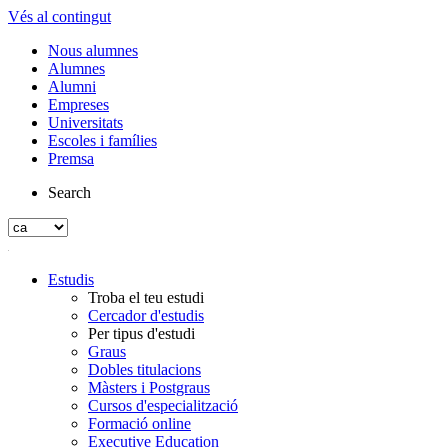
Vés al contingut
Nous alumnes
Alumnes
Alumni
Empreses
Universitats
Escoles i famílies
Premsa
Search
Estudis
Troba el teu estudi
Cercador d'estudis
Per tipus d'estudi
Graus
Dobles titulacions
Màsters i Postgraus
Cursos d'especialització
Formació online
Executive Education