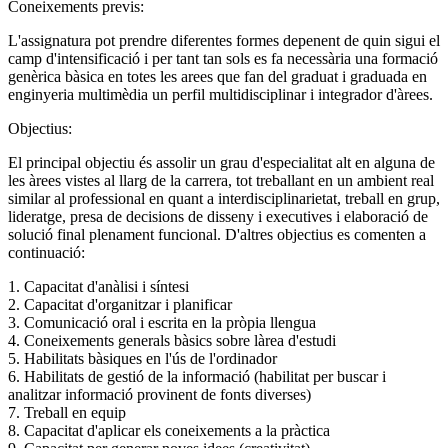
Coneixements previs:
L'assignatura pot prendre diferentes formes depenent de quin sigui el
camp d'intensificació i per tant tan sols es fa necessària una formació
genèrica bàsica en totes les arees que fan del graduat i graduada en
enginyeria multimèdia un perfil multidisciplinar i integrador d'àrees.
Objectius:
El principal objectiu és assolir un grau d'especialitat alt en alguna de
les àrees vistes al llarg de la carrera, tot treballant en un ambient real
similar al professional en quant a interdisciplinarietat, treball en grup,
lideratge, presa de decisions de disseny i executives i elaboració de
solució final plenament funcional. D'altres objectius es comenten a
continuació:
1. Capacitat d'anàlisi i síntesi
2. Capacitat d'organitzar i planificar
3. Comunicació oral i escrita en la pròpia llengua
4. Coneixements generals bàsics sobre làrea d'estudi
5. Habilitats bàsiques en l'ús de l'ordinador
6. Habilitats de gestió de la informació (habilitat per buscar i
analitzar informació provinent de fonts diverses)
7. Treball en equip
8. Capacitat d'aplicar els coneixements a la pràctica