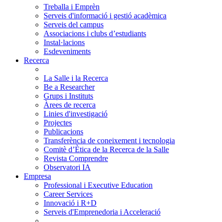
Treballa i Emprèn
Serveis d'informació i gestió acadèmica
Serveis del campus
Associacions i clubs d’estudiants
Instal·lacions
Esdeveniments
Recerca
La Salle i la Recerca
Be a Researcher
Grups i Instituts
Àrees de recerca
Linies d'investigació
Projectes
Publicacions
Transferència de coneixement i tecnologia
Comitè d’Ètica de la Recerca de la Salle
Revista Comprendre
Observatori IA
Empresa
Professional i Executive Education
Career Services
Innovació i R+D
Serveis d'Emprenedoria i Acceleració