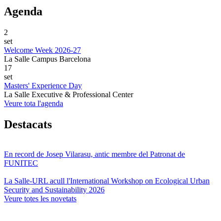
Agenda
2
set
Welcome Week 2026-27
La Salle Campus Barcelona
17
set
Masters' Experience Day
La Salle Executive & Professional Center
Veure tota l'agenda
Destacats
En record de Josep Vilarasu, antic membre del Patronat de
FUNITEC
La Salle-URL acull l'International Workshop on Ecological Urban
Security and Sustainability 2026
Veure totes les novetats