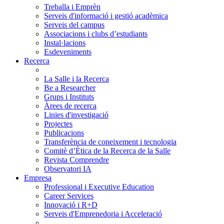
Treballa i Emprèn
Serveis d'informació i gestió acadèmica
Serveis del campus
Associacions i clubs d’estudiants
Instal·lacions
Esdeveniments
Recerca
La Salle i la Recerca
Be a Researcher
Grups i Instituts
Àrees de recerca
Linies d'investigació
Projectes
Publicacions
Transferència de coneixement i tecnologia
Comitè d’Ètica de la Recerca de la Salle
Revista Comprendre
Observatori IA
Empresa
Professional i Executive Education
Career Services
Innovació i R+D
Serveis d'Emprenedoria i Acceleració