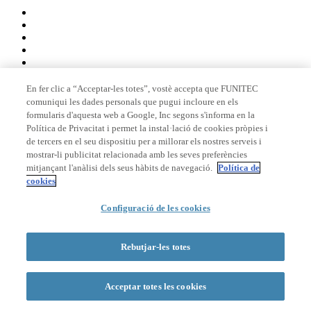
En fer clic a “Acceptar-les totes”, vostè accepta que FUNITEC
comuniqui les dades personals que pugui incloure en els
Membre de
formularis d'aquesta web a Google, Inc segons s'informa en la
Política de Privacitat i permet la instal·lació de cookies pròpies i
de tercers en el seu dispositiu per a millorar els nostres serveis i
mostrar-li publicitat relacionada amb les seves preferències
Acreditacions
mitjançant l'anàlisi dels seus hàbits de navegació.
Política de
cookies
Configuració de les cookies
© 2026 La Salle Campus Barcelona - URL |
Avís legal
|
Política de
privacitat
|
Política de cookies
Rebutjar-les totes
Formulari de cerca
Acceptar totes les cookies