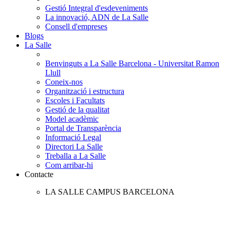
Gestió Integral d'esdeveniments
La innovació, ADN de La Salle
Consell d'empreses
Blogs
La Salle
Benvinguts a La Salle Barcelona - Universitat Ramon
Llull
Coneix-nos
Organització i estructura
Escoles i Facultats
Gestió de la qualitat
Model acadèmic
Portal de Transparència
Informació Legal
Directori La Salle
Treballa a La Salle
Com arribar-hi
Contacte
LA SALLE CAMPUS BARCELONA