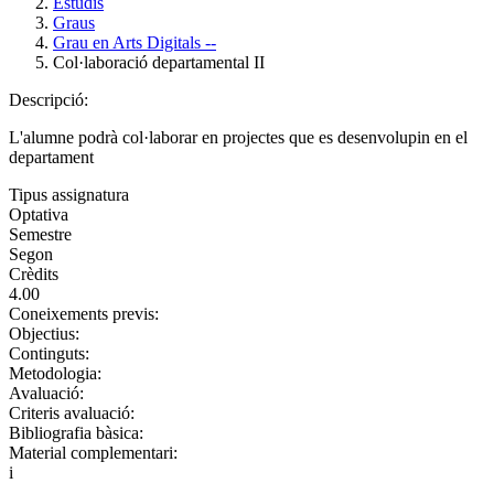
Estudis
Graus
Grau en Arts Digitals --
Col·laboració departamental II
Descripció:
L'alumne podrà col·laborar en projectes que es desenvolupin en el
departament
Tipus assignatura
Optativa
Semestre
Segon
Crèdits
4.00
Coneixements previs:
Objectius:
Continguts:
Metodologia:
Avaluació:
Criteris avaluació:
Bibliografia bàsica:
Material complementari:
i