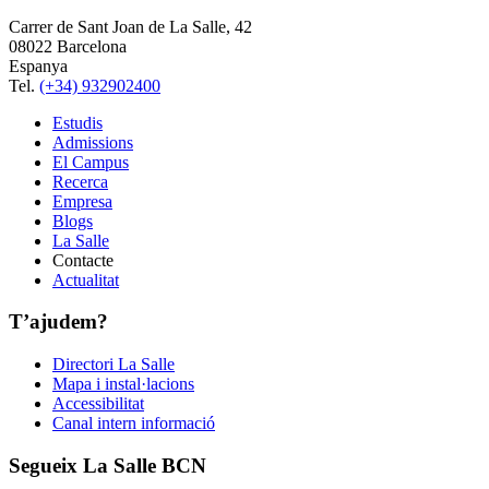
Carrer de Sant Joan de La Salle, 42
08022 Barcelona
Espanya
Tel.
(+34) 932902400
Estudis
Admissions
El Campus
Recerca
Empresa
Blogs
La Salle
Contacte
Actualitat
T’ajudem?
Directori La Salle
Mapa i instal·lacions
Accessibilitat
Canal intern informació
Segueix La Salle BCN