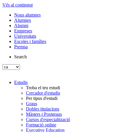
Vés al contingut
Nous alumnes
Alumnes
Alumni
Empreses
Universitats
Escoles i famílies
Premsa
Search
Estudis
Troba el teu estudi
Cercador d'estudis
Per tipus d'estudi
Graus
Dobles titulacions
Màsters i Postgraus
Cursos d'especialització
Formació online
Executive Education