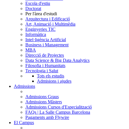
Escola d'estiu
Doctorat
Per l'àrea d'estudi
Arquitectura i Edificació
Art, Animació i Multimèdia
Enginyeries TIC
Informàtica
Intel·ligència Artificial
Business i Management
MBA
Direcció de Projectes
Data Science & Big Data Analytics
Filosofia i Humanitats
Tecnologia i Salut
Tots els estudis
Admisions i ajudes
Admissions
Admissions Graus
Admissions Màsters
Admissions Cursos d'Especialització
FAQs | La Salle Campus Barcelona
Pagaments amb Flywire
El Campus