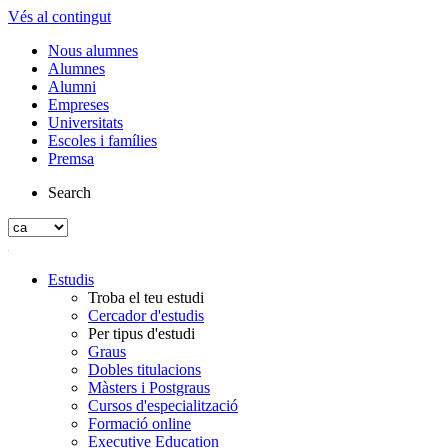
Vés al contingut
Nous alumnes
Alumnes
Alumni
Empreses
Universitats
Escoles i famílies
Premsa
Search
Estudis
Troba el teu estudi
Cercador d'estudis
Per tipus d'estudi
Graus
Dobles titulacions
Màsters i Postgraus
Cursos d'especialització
Formació online
Executive Education