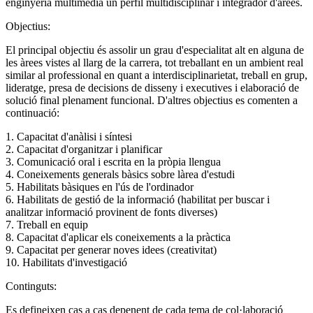
enginyeria multimèdia un perfil multidisciplinar i integrador d'àrees.
Objectius:
El principal objectiu és assolir un grau d'especialitat alt en alguna de
les àrees vistes al llarg de la carrera, tot treballant en un ambient real
similar al professional en quant a interdisciplinarietat, treball en grup,
lideratge, presa de decisions de disseny i executives i elaboració de
solució final plenament funcional. D'altres objectius es comenten a
continuació:
1. Capacitat d'anàlisi i síntesi
2. Capacitat d'organitzar i planificar
3. Comunicació oral i escrita en la pròpia llengua
4. Coneixements generals bàsics sobre làrea d'estudi
5. Habilitats bàsiques en l'ús de l'ordinador
6. Habilitats de gestió de la informació (habilitat per buscar i
analitzar informació provinent de fonts diverses)
7. Treball en equip
8. Capacitat d'aplicar els coneixements a la pràctica
9. Capacitat per generar noves idees (creativitat)
10. Habilitats d'investigació
Continguts:
Es defineixen cas a cas depenent de cada tema de col·laboració