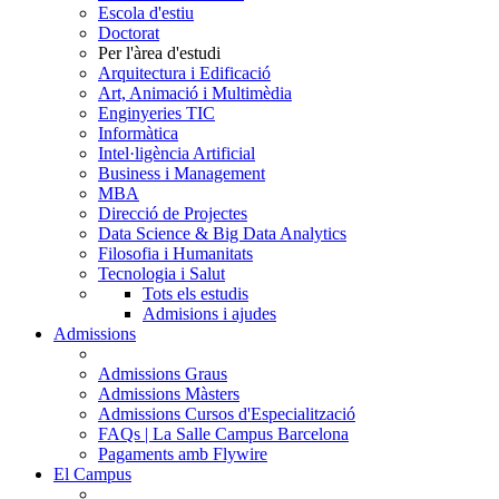
Escola d'estiu
Doctorat
Per l'àrea d'estudi
Arquitectura i Edificació
Art, Animació i Multimèdia
Enginyeries TIC
Informàtica
Intel·ligència Artificial
Business i Management
MBA
Direcció de Projectes
Data Science & Big Data Analytics
Filosofia i Humanitats
Tecnologia i Salut
Tots els estudis
Admisions i ajudes
Admissions
Admissions Graus
Admissions Màsters
Admissions Cursos d'Especialització
FAQs | La Salle Campus Barcelona
Pagaments amb Flywire
El Campus