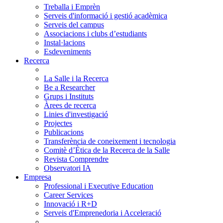
Treballa i Emprèn
Serveis d'informació i gestió acadèmica
Serveis del campus
Associacions i clubs d’estudiants
Instal·lacions
Esdeveniments
Recerca
La Salle i la Recerca
Be a Researcher
Grups i Instituts
Àrees de recerca
Linies d'investigació
Projectes
Publicacions
Transferència de coneixement i tecnologia
Comitè d’Ètica de la Recerca de la Salle
Revista Comprendre
Observatori IA
Empresa
Professional i Executive Education
Career Services
Innovació i R+D
Serveis d'Emprenedoria i Acceleració