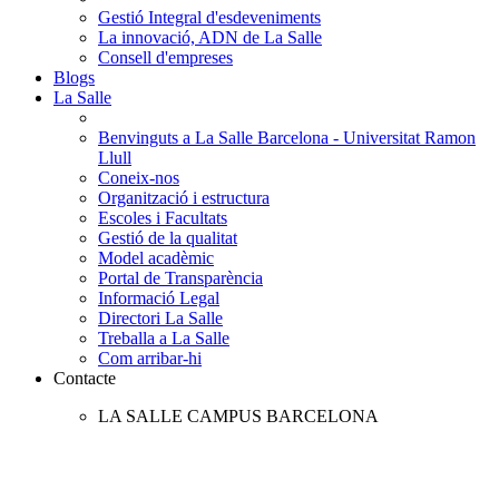
Gestió Integral d'esdeveniments
La innovació, ADN de La Salle
Consell d'empreses
Blogs
La Salle
Benvinguts a La Salle Barcelona - Universitat Ramon
Llull
Coneix-nos
Organització i estructura
Escoles i Facultats
Gestió de la qualitat
Model acadèmic
Portal de Transparència
Informació Legal
Directori La Salle
Treballa a La Salle
Com arribar-hi
Contacte
LA SALLE CAMPUS BARCELONA