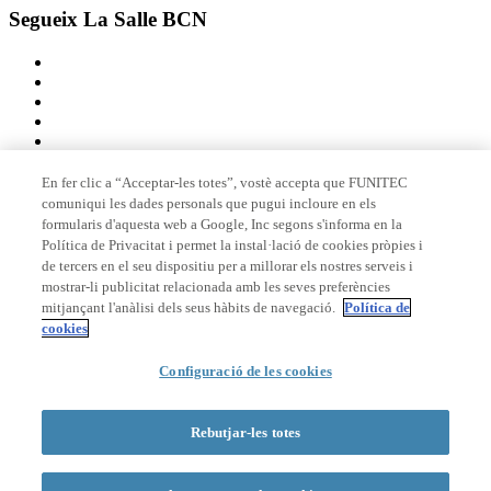
Segueix La Salle BCN
En fer clic a “Acceptar-les totes”, vostè accepta que FUNITEC
comuniqui les dades personals que pugui incloure en els
Membre de
formularis d'aquesta web a Google, Inc segons s'informa en la
Política de Privacitat i permet la instal·lació de cookies pròpies i
de tercers en el seu dispositiu per a millorar els nostres serveis i
mostrar-li publicitat relacionada amb les seves preferències
Acreditacions
mitjançant l'anàlisi dels seus hàbits de navegació.
Política de
cookies
Configuració de les cookies
© 2026 La Salle Campus Barcelona - URL |
Avís legal
|
Política de
privacitat
|
Política de cookies
Rebutjar-les totes
Formulari de cerca