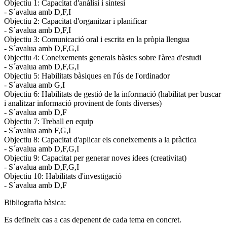
Objectiu 1: Capacitat d'anàlisi i síntesi
- S´avalua amb D,F,I
Objectiu 2: Capacitat d'organitzar i planificar
- S´avalua amb D,F,I
Objectiu 3: Comunicació oral i escrita en la pròpia llengua
- S´avalua amb D,F,G,I
Objectiu 4: Coneixements generals bàsics sobre l'àrea d'estudi
- S´avalua amb D,F,G,I
Objectiu 5: Habilitats bàsiques en l'ús de l'ordinador
- S´avalua amb G,I
Objectiu 6: Habilitats de gestió de la informació (habilitat per buscar
i analitzar informació provinent de fonts diverses)
- S´avalua amb D,F
Objectiu 7: Treball en equip
- S´avalua amb F,G,I
Objectiu 8: Capacitat d'aplicar els coneixements a la pràctica
- S´avalua amb D,F,G,I
Objectiu 9: Capacitat per generar noves idees (creativitat)
- S´avalua amb D,F,G,I
Objectiu 10: Habilitats d'investigació
- S´avalua amb D,F
Bibliografia bàsica:
Es defineix cas a cas depenent de cada tema en concret.