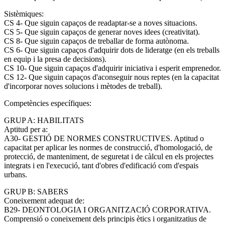
Sistèmiques:
CS 4- Que siguin capaços de readaptar-se a noves situacions.
CS 5- Que siguin capaços de generar noves idees (creativitat).
CS 8- Que siguin capaços de treballar de forma autònoma.
CS 6- Que siguin capaços d'adquirir dots de lideratge (en els treballs
en equip i la presa de decisions).
CS 10- Que siguin capaços d'adquirir iniciativa i esperit emprenedor.
CS 12- Que siguin capaços d'aconseguir nous reptes (en la capacitat
d'incorporar noves solucions i mètodes de treball).
Competències específiques:
GRUP A: HABILITATS
Aptitud per a:
A30- GESTIÓ DE NORMES CONSTRUCTIVES. Aptitud o
capacitat per aplicar les normes de construcció, d'homologació, de
protecció, de manteniment, de seguretat i de càlcul en els projectes
integrats i en l'execució, tant d'obres d'edificació com d'espais
urbans.
GRUP B: SABERS
Coneixement adequat de:
B29- DEONTOLOGIA I ORGANITZACIÓ CORPORATIVA.
Comprensió o coneixement dels principis ètics i organitzatius de