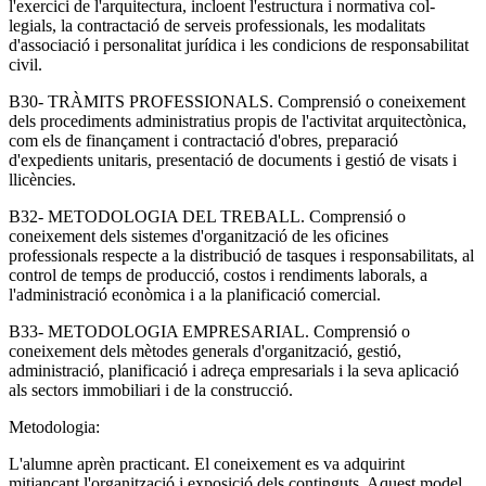
l'exercici de l'arquitectura, incloent l'estructura i normativa col-
legials, la contractació de serveis professionals, les modalitats
d'associació i personalitat jurídica i les condicions de responsabilitat
civil.
B30- TRÀMITS PROFESSIONALS. Comprensió o coneixement
dels procediments administratius propis de l'activitat arquitectònica,
com els de finançament i contractació d'obres, preparació
d'expedients unitaris, presentació de documents i gestió de visats i
llicències.
B32- METODOLOGIA DEL TREBALL. Comprensió o
coneixement dels sistemes d'organització de les oficines
professionals respecte a la distribució de tasques i responsabilitats, al
control de temps de producció, costos i rendiments laborals, a
l'administració econòmica i a la planificació comercial.
B33- METODOLOGIA EMPRESARIAL. Comprensió o
coneixement dels mètodes generals d'organització, gestió,
administració, planificació i adreça empresarials i la seva aplicació
als sectors immobiliari i de la construcció.
Metodologia:
L'alumne aprèn practicant. El coneixement es va adquirint
mitjançant l'organització i exposició dels continguts. Aquest model