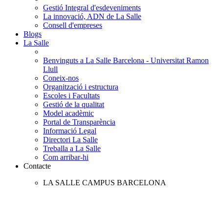
Gestió Integral d'esdeveniments
La innovació, ADN de La Salle
Consell d'empreses
Blogs
La Salle
Benvinguts a La Salle Barcelona - Universitat Ramon
Llull
Coneix-nos
Organització i estructura
Escoles i Facultats
Gestió de la qualitat
Model acadèmic
Portal de Transparència
Informació Legal
Directori La Salle
Treballa a La Salle
Com arribar-hi
Contacte
LA SALLE CAMPUS BARCELONA