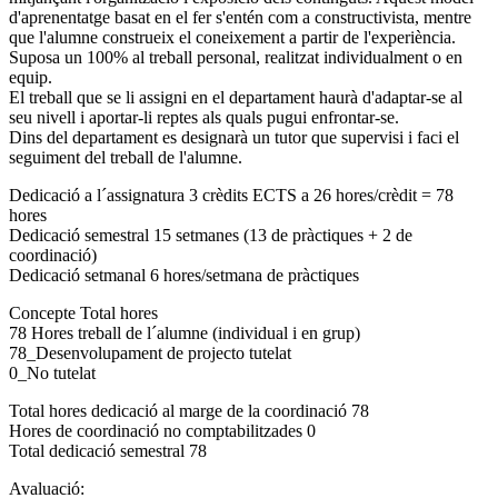
d'aprenentatge basat en el fer s'entén com a constructivista, mentre
que l'alumne construeix el coneixement a partir de l'experiència.
Suposa un 100% al treball personal, realitzat individualment o en
equip.
El treball que se li assigni en el departament haurà d'adaptar-se al
seu nivell i aportar-li reptes als quals pugui enfrontar-se.
Dins del departament es designarà un tutor que supervisi i faci el
seguiment del treball de l'alumne.
Dedicació a l´assignatura 3 crèdits ECTS a 26 hores/crèdit = 78
hores
Dedicació semestral 15 setmanes (13 de pràctiques + 2 de
coordinació)
Dedicació setmanal 6 hores/setmana de pràctiques
Concepte Total hores
78 Hores treball de l´alumne (individual i en grup)
78_Desenvolupament de projecto tutelat
0_No tutelat
Total hores dedicació al marge de la coordinació 78
Hores de coordinació no comptabilitzades 0
Total dedicació semestral 78
Avaluació: