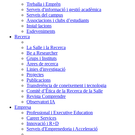
Treballa i Emprèn
Serveis d'informació i gestió acadèmica
Serveis del campus
Associacions i clubs d’estudiants
Instal·lacions
Esdeveniments
Recerca
La Salle i la Recerca
Be a Researcher
Grups i Instituts
Àrees de recerca
Linies d'investigació
Projectes
Publicacions
Transferència de coneixement i tecnologia
Comitè d’Ètica de la Recerca de la Salle
Revista Comprendre
Observatori IA
Empresa
Professional i Executive Education
Career Services
Innovació i R+D
Serveis d'Emprenedoria i Acceleració