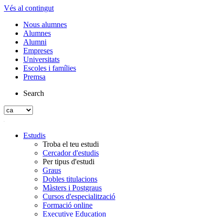
Vés al contingut
Nous alumnes
Alumnes
Alumni
Empreses
Universitats
Escoles i famílies
Premsa
Search
Estudis
Troba el teu estudi
Cercador d'estudis
Per tipus d'estudi
Graus
Dobles titulacions
Màsters i Postgraus
Cursos d'especialització
Formació online
Executive Education