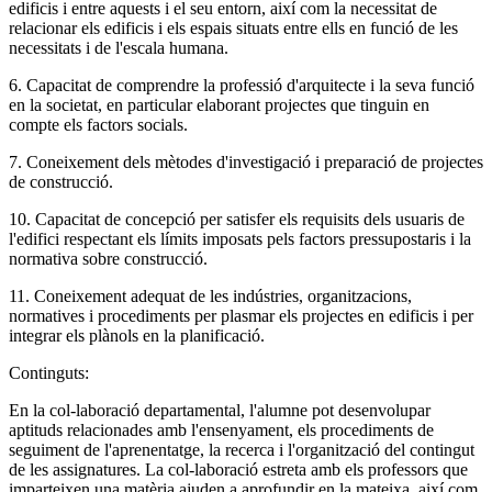
edificis i entre aquests i el seu entorn, així com la necessitat de
relacionar els edificis i els espais situats entre ells en funció de les
necessitats i de l'escala humana.
6. Capacitat de comprendre la professió d'arquitecte i la seva funció
en la societat, en particular elaborant projectes que tinguin en
compte els factors socials.
7. Coneixement dels mètodes d'investigació i preparació de projectes
de construcció.
10. Capacitat de concepció per satisfer els requisits dels usuaris de
l'edifici respectant els límits imposats pels factors pressupostaris i la
normativa sobre construcció.
11. Coneixement adequat de les indústries, organitzacions,
normatives i procediments per plasmar els projectes en edificis i per
integrar els plànols en la planificació.
Continguts:
En la col-laboració departamental, l'alumne pot desenvolupar
aptituds relacionades amb l'ensenyament, els procediments de
seguiment de l'aprenentatge, la recerca i l'organització del contingut
de les assignatures. La col-laboració estreta amb els professors que
imparteixen una matèria ajuden a aprofundir en la mateixa, així com