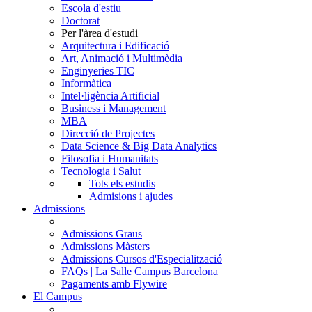
Escola d'estiu
Doctorat
Per l'àrea d'estudi
Arquitectura i Edificació
Art, Animació i Multimèdia
Enginyeries TIC
Informàtica
Intel·ligència Artificial
Business i Management
MBA
Direcció de Projectes
Data Science & Big Data Analytics
Filosofia i Humanitats
Tecnologia i Salut
Tots els estudis
Admisions i ajudes
Admissions
Admissions Graus
Admissions Màsters
Admissions Cursos d'Especialització
FAQs | La Salle Campus Barcelona
Pagaments amb Flywire
El Campus