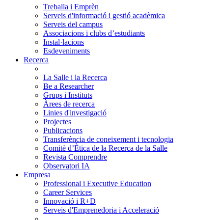
Treballa i Emprèn
Serveis d'informació i gestió acadèmica
Serveis del campus
Associacions i clubs d’estudiants
Instal·lacions
Esdeveniments
Recerca
La Salle i la Recerca
Be a Researcher
Grups i Instituts
Àrees de recerca
Linies d'investigació
Projectes
Publicacions
Transferència de coneixement i tecnologia
Comitè d’Ètica de la Recerca de la Salle
Revista Comprendre
Observatori IA
Empresa
Professional i Executive Education
Career Services
Innovació i R+D
Serveis d'Emprenedoria i Acceleració