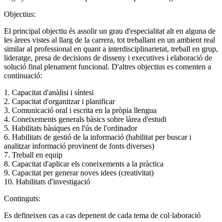
Objectius:
El principal objectiu és assolir un grau d'especialitat alt en alguna de
les àrees vistes al llarg de la carrera, tot treballant en un ambient real
similar al professional en quant a interdisciplinarietat, treball en grup,
lideratge, presa de decisions de disseny i executives i elaboració de
solució final plenament funcional. D'altres objectius es comenten a
continuació:
1. Capacitat d'anàlisi i síntesi
2. Capacitat d'organitzar i planificar
3. Comunicació oral i escrita en la pròpia llengua
4. Coneixements generals bàsics sobre làrea d'estudi
5. Habilitats bàsiques en l'ús de l'ordinador
6. Habilitats de gestió de la informació (habilitat per buscar i
analitzar informació provinent de fonts diverses)
7. Treball en equip
8. Capacitat d'aplicar els coneixements a la pràctica
9. Capacitat per generar noves idees (creativitat)
10. Habilitats d'investigació
Continguts:
Es defineixen cas a cas depenent de cada tema de col·laboració