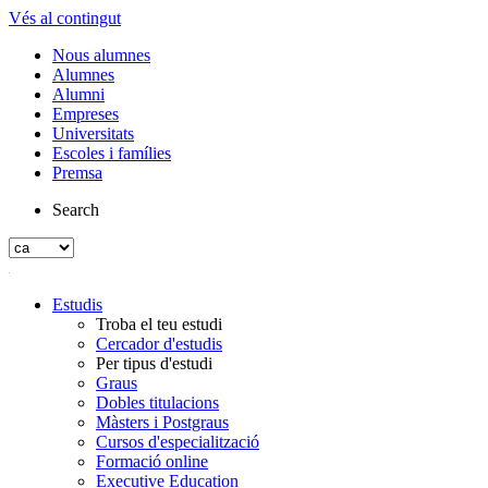
Vés al contingut
Nous alumnes
Alumnes
Alumni
Empreses
Universitats
Escoles i famílies
Premsa
Search
Estudis
Troba el teu estudi
Cercador d'estudis
Per tipus d'estudi
Graus
Dobles titulacions
Màsters i Postgraus
Cursos d'especialització
Formació online
Executive Education