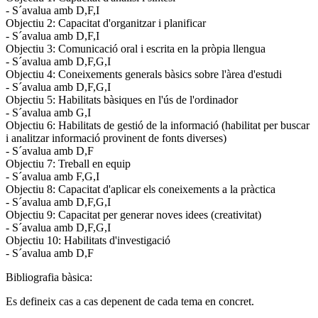
- S´avalua amb D,F,I
Objectiu 2: Capacitat d'organitzar i planificar
- S´avalua amb D,F,I
Objectiu 3: Comunicació oral i escrita en la pròpia llengua
- S´avalua amb D,F,G,I
Objectiu 4: Coneixements generals bàsics sobre l'àrea d'estudi
- S´avalua amb D,F,G,I
Objectiu 5: Habilitats bàsiques en l'ús de l'ordinador
- S´avalua amb G,I
Objectiu 6: Habilitats de gestió de la informació (habilitat per buscar
i analitzar informació provinent de fonts diverses)
- S´avalua amb D,F
Objectiu 7: Treball en equip
- S´avalua amb F,G,I
Objectiu 8: Capacitat d'aplicar els coneixements a la pràctica
- S´avalua amb D,F,G,I
Objectiu 9: Capacitat per generar noves idees (creativitat)
- S´avalua amb D,F,G,I
Objectiu 10: Habilitats d'investigació
- S´avalua amb D,F
Bibliografia bàsica:
Es defineix cas a cas depenent de cada tema en concret.