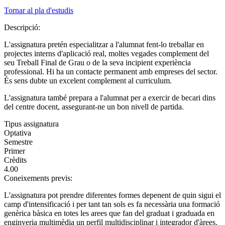
Tornar al pla d'estudis
Descripció:
L'assignatura pretén especialitzar a l'alumnat fent-lo treballar en
projectes interns d'aplicació real, moltes vegades complement del
seu Treball Final de Grau o de la seva incipient experiència
professional. Hi ha un contacte permanent amb empreses del sector.
És sens dubte un excelent complement al curriculum.
L'assignatura també prepara a l'alumnat per a exercir de becari dins
del centre docent, assegurant-ne un bon nivell de partida.
Tipus assignatura
Optativa
Semestre
Primer
Crèdits
4.00
Coneixements previs:
L'assignatura pot prendre diferentes formes depenent de quin sigui el
camp d'intensificació i per tant tan sols es fa necessària una formació
genèrica bàsica en totes les arees que fan del graduat i graduada en
enginyeria multimèdia un perfil multidisciplinar i integrador d'àrees.