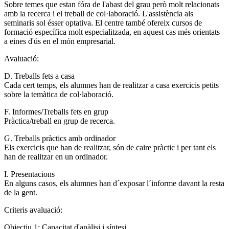
Sobre temes que estan fóra de l'abast del grau però molt relacionats
amb la recerca i el treball de col·laboració. L'assistència als
seminaris sol ésser optativa. El centre també ofereix cursos de
formació específica molt especialitzada, en aquest cas més orientats
a eines d'ús en el món empresarial.
Avaluació:
D. Treballs fets a casa
Cada cert temps, els alumnes han de realitzar a casa exercicis petits
sobre la temàtica de col·laboració.
F. Informes/Treballs fets en grup
Pràctica/treball en grup de recerca.
G. Treballs pràctics amb ordinador
Els exercicis que han de realitzar, són de caire pràctic i per tant els
han de realitzar en un ordinador.
I. Presentacions
En alguns casos, els alumnes han d´exposar l´informe davant la resta
de la gent.
Criteris avaluació:
Objectiu 1: Capacitat d'anàlisi i síntesi