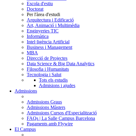
Escola d'estiu
Doctorat
Per l'àrea d'estudi
Arquitectura i Edificació
Art, Animació i Multimèdia
Enginyeries TIC
Informàtica
Intel·ligència Artificial
Business i Management
MBA
Direcció de Projectes
Data Science & Big Data Analytics
Filosofia i Humanitats
Tecnologia i Salut
Tots els estudis
Admisions i ajudes
Admissions
Admissions Graus
Admissions Màsters
Admissions Cursos d'Especialització
FAQs | La Salle Campus Barcelona
Pagaments amb Flywire
El Campus