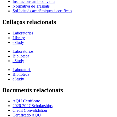
Institucions amb convenis
Normativa de Trasllats
Sol·licituds acadèmiques i certificats
Enllaços relacionats
Laboratories
Library
eStudy
Laboratorios
Biblioteca
eStudy
Laboratoris
Biblioteca
eStudy
Documents relacionats
AQU Certificate
2026-2027 Scholarships
Credit Convalidation
Certificado AQU