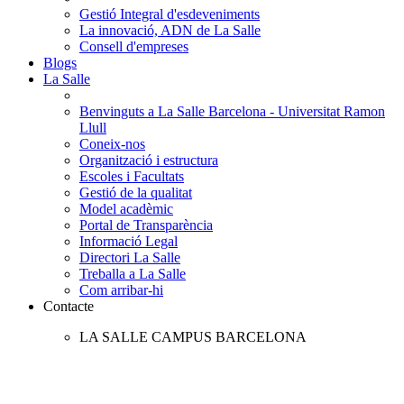
Gestió Integral d'esdeveniments
La innovació, ADN de La Salle
Consell d'empreses
Blogs
La Salle
Benvinguts a La Salle Barcelona - Universitat Ramon
Llull
Coneix-nos
Organització i estructura
Escoles i Facultats
Gestió de la qualitat
Model acadèmic
Portal de Transparència
Informació Legal
Directori La Salle
Treballa a La Salle
Com arribar-hi
Contacte
LA SALLE CAMPUS BARCELONA