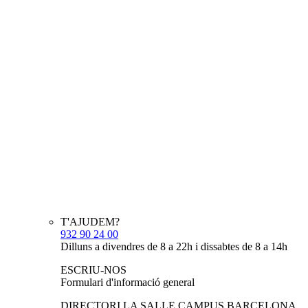
T'AJUDEM?
932 90 24 00
Dilluns a divendres de 8 a 22h i dissabtes de 8 a 14h
ESCRIU-NOS
Formulari d'informació general
DIRECTORI LA SALLE CAMPUS BARCELONA