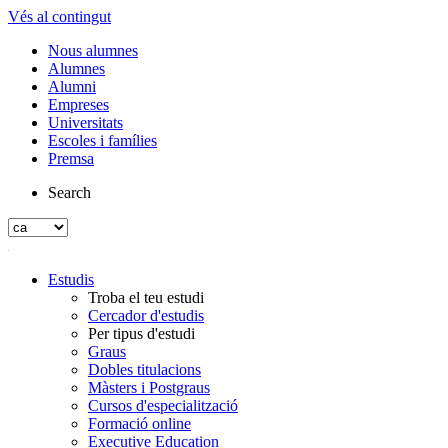
Vés al contingut
Nous alumnes
Alumnes
Alumni
Empreses
Universitats
Escoles i famílies
Premsa
Search
Estudis
Troba el teu estudi
Cercador d'estudis
Per tipus d'estudi
Graus
Dobles titulacions
Màsters i Postgraus
Cursos d'especialització
Formació online
Executive Education