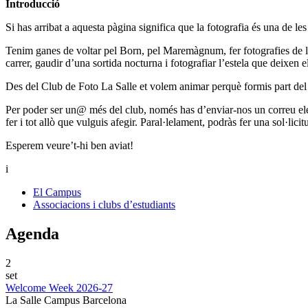
Introducció
Si has arribat a aquesta pàgina significa que la fotografia és una de les
Tenim ganes de voltar pel Born, pel Maremàgnum, fer fotografies de la 
carrer, gaudir d’una sortida nocturna i fotografiar l’estela que deixen 
Des del Club de Foto La Salle et volem animar perquè formis part del 
Per poder ser un@ més del club, només has d’enviar-nos un correu el
fer i tot allò que vulguis afegir. Paral·lelament, podràs fer una sol·l
Esperem veure’t-hi ben aviat!
i
El Campus
Associacions i clubs d’estudiants
Agenda
2
set
Welcome Week 2026-27
La Salle Campus Barcelona