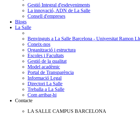
Gestió Integral d'esdeveniments
La innovació, ADN de La Salle
Consell d'empreses
Blogs
La Salle
Benvinguts a La Salle Barcelona - Universitat Ramon Llu
Coneix-nos
Organització i estructura
Escoles i Facultats
Gestió de la qualitat
Model acadèmic
Portal de Transparència
Informació Legal
Directori La Salle
Treballa a La Salle
Com arribar-hi
Contacte
LA SALLE CAMPUS BARCELONA