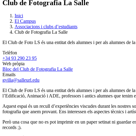
Club de Fotografia La Salle
Inici
El Campus
Associacions i clubs d’estudiants
Club de Fotografia La Salle
El Club de Foto LS és una entitat dels alumnes i per als alumnes de la
Telèfon
+34 93 290 23 95
Web pròpia
Bloc del Club de Fotografia La Salle
Emails
gvilla@salleurl.edu
El Club de Foto LS és una entitat dels alumnes i per als alumnes de l
l’Edificació, Animació i ADE, professors i antics alumnes que tenim e
Aquest espai és un recull d’experiències viscudes durant les nostres s
fotografia que anem provant. Ens interessen els aspectes tècnics i artí
Però una cosa que no es pot imprimir en un paper setinat ni guardar en
records ;).