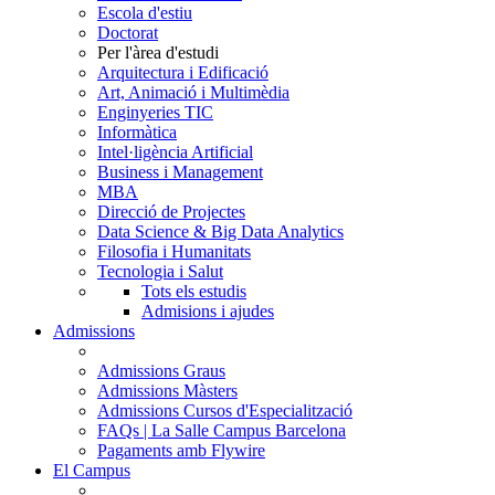
Escola d'estiu
Doctorat
Per l'àrea d'estudi
Arquitectura i Edificació
Art, Animació i Multimèdia
Enginyeries TIC
Informàtica
Intel·ligència Artificial
Business i Management
MBA
Direcció de Projectes
Data Science & Big Data Analytics
Filosofia i Humanitats
Tecnologia i Salut
Tots els estudis
Admisions i ajudes
Admissions
Admissions Graus
Admissions Màsters
Admissions Cursos d'Especialització
FAQs | La Salle Campus Barcelona
Pagaments amb Flywire
El Campus