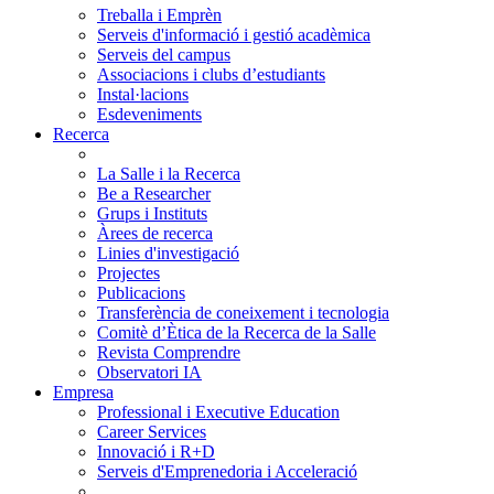
Treballa i Emprèn
Serveis d'informació i gestió acadèmica
Serveis del campus
Associacions i clubs d’estudiants
Instal·lacions
Esdeveniments
Recerca
La Salle i la Recerca
Be a Researcher
Grups i Instituts
Àrees de recerca
Linies d'investigació
Projectes
Publicacions
Transferència de coneixement i tecnologia
Comitè d’Ètica de la Recerca de la Salle
Revista Comprendre
Observatori IA
Empresa
Professional i Executive Education
Career Services
Innovació i R+D
Serveis d'Emprenedoria i Acceleració