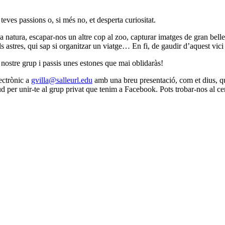
 teves passions o, si més no, et desperta curiositat.
natura, escapar-nos un altre cop al zoo, capturar imatges de gran belles
els astres, qui sap si organitzar un viatge… En fi, de gaudir d’aquest vi
nostre grup i passis unes estones que mai oblidaràs!
ectrònic a
gvilla@salleurl.edu
amb una breu presentació, com et dius, què
icitud per unir-te al grup privat que tenim a Facebook. Pots trobar-nos a