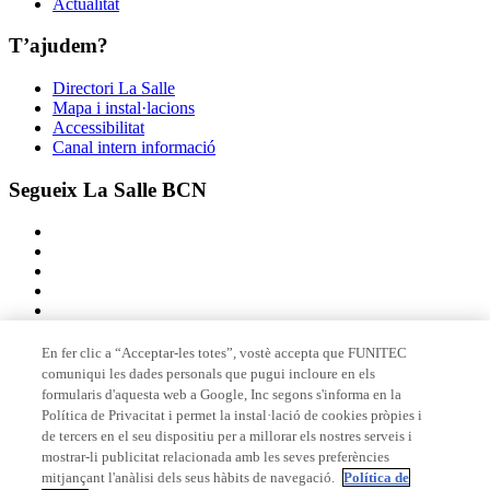
Actualitat
T’ajudem?
Directori La Salle
Mapa i instal·lacions
Accessibilitat
Canal intern informació
Segueix La Salle BCN
En fer clic a “Acceptar-les totes”, vostè accepta que FUNITEC
comuniqui les dades personals que pugui incloure en els
Membre de
formularis d'aquesta web a Google, Inc segons s'informa en la
Política de Privacitat i permet la instal·lació de cookies pròpies i
de tercers en el seu dispositiu per a millorar els nostres serveis i
mostrar-li publicitat relacionada amb les seves preferències
Acreditacions
mitjançant l'anàlisi dels seus hàbits de navegació.
Política de