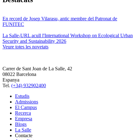
En record de Josep Vilarasu, antic membre del Patronat de
FUNITEC
La Salle-URL acull l'International Workshop on Ecological Urban
Security and Sustainability 2026
Veure totes les novetats
Carrer de Sant Joan de La Salle, 42
08022 Barcelona
Espanya
Tel.
(+34) 932902400
Estudis
Admissions
El Campus
Recerca
Empresa
Blogs
La Salle
Contacte