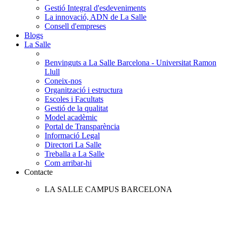
Gestió Integral d'esdeveniments
La innovació, ADN de La Salle
Consell d'empreses
Blogs
La Salle
Benvinguts a La Salle Barcelona - Universitat Ramon
Llull
Coneix-nos
Organització i estructura
Escoles i Facultats
Gestió de la qualitat
Model acadèmic
Portal de Transparència
Informació Legal
Directori La Salle
Treballa a La Salle
Com arribar-hi
Contacte
LA SALLE CAMPUS BARCELONA