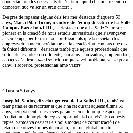
connectar amb les necessitats de l’entorn i que la història recent ha
demostrat que va ser un gran encert”.
Després de repassar alguns dels fets més destacats d’aquests 50
anys,
Maria Pilar Torné, membre de l’equip directiu de La Salle
Campus Barcelona-URL
, va destacar que a La Salle “vam ser
pioners en la creació de nous estudis universitaris que s’avançaven
al seu temps, per formar nous professionals que la societat i les
empreses demanden però també en la creació d’un campus que ens
fa únics i diferents”, destacant també que aquests professionals que
surten de les aules són diferents, “creatius, innovadors, emprenedors,
capaços d’enfrontar-se i solucionar qualsevol problema, sense por al
canvi, i sobretot, professionals amb valors”.
Clausura 50 anys
Josep M. Santos, director general de La Salle-URL
, també va
tenir paraules de recordar el que s’ha fet durant aquests últims 50
anys, però va centrar les seves paraules en el futur que espera per
l’entitat, un “futur ple de reptes, oportunitats i canvis”. En aquests
reptes, Santos va destacar els nous models de comunicació i de
relació, de noves formes de creació, un món global amb tot
connectat i amb la transformació digital com a prioritat, així com un