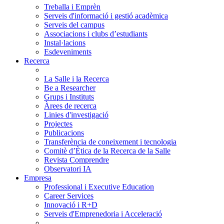
Treballa i Emprèn
Serveis d'informació i gestió acadèmica
Serveis del campus
Associacions i clubs d’estudiants
Instal·lacions
Esdeveniments
Recerca
La Salle i la Recerca
Be a Researcher
Grups i Instituts
Àrees de recerca
Linies d'investigació
Projectes
Publicacions
Transferència de coneixement i tecnologia
Comitè d’Ètica de la Recerca de la Salle
Revista Comprendre
Observatori IA
Empresa
Professional i Executive Education
Career Services
Innovació i R+D
Serveis d'Emprenedoria i Acceleració