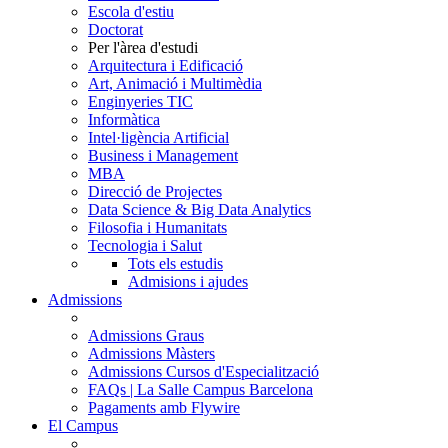
Escola d'estiu
Doctorat
Per l'àrea d'estudi
Arquitectura i Edificació
Art, Animació i Multimèdia
Enginyeries TIC
Informàtica
Intel·ligència Artificial
Business i Management
MBA
Direcció de Projectes
Data Science & Big Data Analytics
Filosofia i Humanitats
Tecnologia i Salut
Tots els estudis
Admisions i ajudes
Admissions
Admissions Graus
Admissions Màsters
Admissions Cursos d'Especialització
FAQs | La Salle Campus Barcelona
Pagaments amb Flywire
El Campus