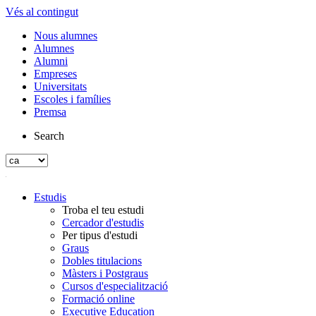
Vés al contingut
Nous alumnes
Alumnes
Alumni
Empreses
Universitats
Escoles i famílies
Premsa
Search
Estudis
Troba el teu estudi
Cercador d'estudis
Per tipus d'estudi
Graus
Dobles titulacions
Màsters i Postgraus
Cursos d'especialització
Formació online
Executive Education