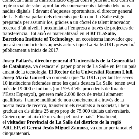
repte social de saber aprofitar els coneixements i talents dels nous
nadius digitals. I davant d’aquestes oportunitats, el director general
de La Salle va parlar dels elements que fan que La Salle estigui
preparada per assumir-los, gràcies a un còctel de talent innovador,
recerca d’alt nivell, i proximitat a l’empresa a través de projectes de
transferència. Tot això es materialitzarà en el
BITLaSalle,
Barcelona Institute of Technology
, un ecosistema innovador que
posarà en contacte tots aquests actors i que La Salle-URL presentarà
públicament a inicis de 2017.
Josep Pallarés, director general d’Universitats de la Generalitat
de Catalunya
, va destacar el paper pioner de La Salle en fer un país
amant de la tecnologia. El
Rector de la Universitat Ramon Llull,
Josep Maria Garrell
va comentar que “la URL i per tant les seves
10 institucions federades entre les quals destaca La Salle, tenen avui
més de 19.000 estudiants (un 15% d’ells procedents de fora de
l’Estat Espanyol), generen més 2.000 llocs de treball altament
qualificats, i també multitud de nou coneixement a través de la
nostra tasca de recerca, transferim els resultats a la societat, i hem
graduat en els últims 25 anys prop de 75.000 titulats universitaris.
Creiem que tot això té un valor pel nostre país”. Finalment,
el
visitador Provincial de La Salle del districte de la regió
ARLEP, el Germà Jesús Miguel Zamora
, va donar per tancat el
cinquantenari.