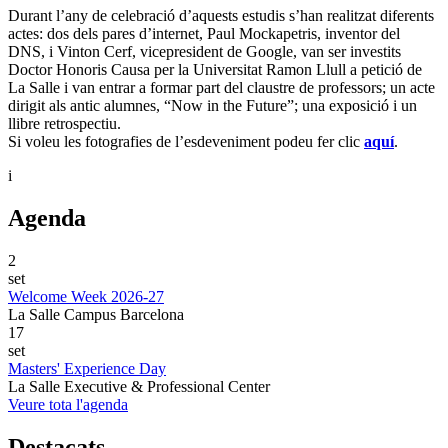
Durant l’any de celebració d’aquests estudis s’han realitzat diferents
actes: dos dels pares d’internet, Paul Mockapetris, inventor del
DNS, i Vinton Cerf, vicepresident de Google, van ser investits
Doctor Honoris Causa per la Universitat Ramon Llull a petició de
La Salle i van entrar a formar part del claustre de professors; un acte
dirigit als antic alumnes, “Now in the Future”; una exposició i un
llibre retrospectiu.
Si voleu les fotografies de l’esdeveniment podeu fer clic
aquí
.
i
Agenda
2
set
Welcome Week 2026-27
La Salle Campus Barcelona
17
set
Masters' Experience Day
La Salle Executive & Professional Center
Veure tota l'agenda
Destacats