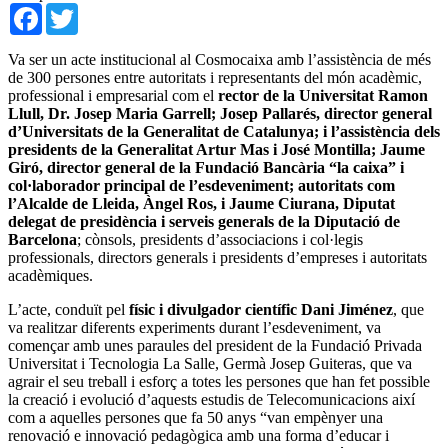
Facebook
Twitter
Va ser un acte institucional al Cosmocaixa amb l’assistència de més
de 300 persones entre autoritats i representants del món acadèmic,
professional i empresarial com el
rector de la Universitat Ramon
Llull, Dr. Josep Maria Garrell; Josep Pallarés, director general
d’Universitats de la Generalitat de Catalunya; i l’assistència dels
presidents de la Generalitat Artur Mas i José Montilla; Jaume
Giró, director general de la Fundació Bancària “la caixa” i
col·laborador principal de l’esdeveniment; autoritats com
l’Alcalde de Lleida, Àngel Ros, i Jaume Ciurana, Diputat
delegat de presidència i serveis generals de la Diputació de
Barcelona
; cònsols, presidents d’associacions i col·legis
professionals, directors generals i presidents d’empreses i autoritats
acadèmiques.
L’acte, conduït pel
físic i divulgador científic Dani Jiménez
, que
va realitzar diferents experiments durant l’esdeveniment, va
començar amb unes paraules del president de la Fundació Privada
Universitat i Tecnologia La Salle, Germà Josep Guiteras, que va
agrair el seu treball i esforç a totes les persones que han fet possible
la creació i evolució d’aquests estudis de Telecomunicacions així
com a aquelles persones que fa 50 anys “van empènyer una
renovació e innovació pedagògica amb una forma d’educar i