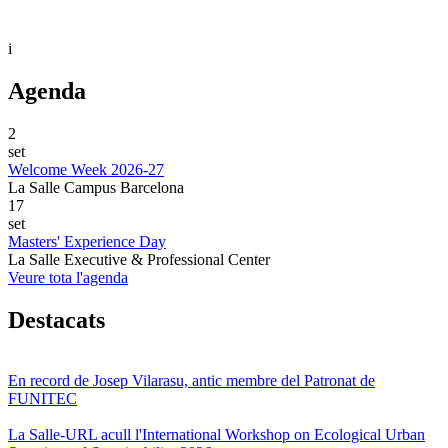
i
Agenda
2
set
Welcome Week 2026-27
La Salle Campus Barcelona
17
set
Masters' Experience Day
La Salle Executive & Professional Center
Veure tota l'agenda
Destacats
En record de Josep Vilarasu, antic membre del Patronat de
FUNITEC
La Salle-URL acull l'International Workshop on Ecological Urban