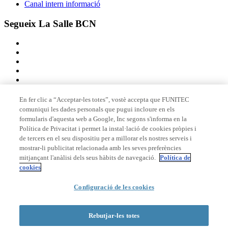
Canal intern informació
Segueix La Salle BCN
En fer clic a “Acceptar-les totes”, vostè accepta que FUNITEC
comuniqui les dades personals que pugui incloure en els
Membre de
formularis d'aquesta web a Google, Inc segons s'informa en la
Política de Privacitat i permet la instal·lació de cookies pròpies i
de tercers en el seu dispositiu per a millorar els nostres serveis i
mostrar-li publicitat relacionada amb les seves preferències
Acreditacions
mitjançant l'anàlisi dels seus hàbits de navegació.
Política de
cookies
Configuració de les cookies
© 2026 La Salle Campus Barcelona - URL |
Avís legal
|
Política de
privacitat
|
Política de cookies
Rebutjar-les totes
Formulari de cerca