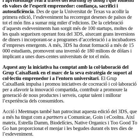
l’aprenentatge real a través del
learning by doing
i que fomenti
els valors de l’esperit emprenedor: confiança, sacrifici i
autosuficiència
. Des de que la Universitat de Texas va acollir la
primera edició, l’esdeveniment ha recorregut desenes de països de
tot el món fins a sumar mig miler d’edicions. De la celebració
d’aquests esdeveniments han sorgit més de 100 startups, moltes de
les quals segueixen operant fora del 3DS, aixecant grans inversions
de diners i incorporant-se a programes d’acceleració i a incubadores
d’empreses emergents. A més, 3DS ha donat formació a més de 15
000 estudiants, promovent una inversió de 180 milions de dòlars i
implicant a unes dues-centes universitats de tot el món.
Aquest any la iniciativa ha comptat amb la col·laboració del
Grup CaixaBank en el marc de la seva estratègia de suport al
col·lectiu emprenedor i a l’entorn universitari
. El Grup
CaixaBank impulsa i promou iniciatives de cocreació i col·laboració
per a afavorir la innovació compartida, contribuir a promoure la
generació de nous productes i serveis, captar talent i millorar
l’experiència dels consumidors.
Acció i Meetmaps també han patrocinat aquesta edició del 3DS, que
a més ha tingut com a
partners
a Comunicae, Goin i eCooltra. Així
mateix, Estrella Damm, Biodelícies, Native Organics i Too Good To
Go han proporcionat el menjar i les begudes durant els tres dies de
l’esdeveniment.