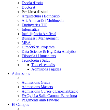
Escola d'estiu
Doctorat
Per l'àrea d'estudi
Arquitectura i Edificació
Art, Animació i Multimèdia
Enginyeries TIC
Informàtica
Intel·ligència Artificial
Business i Management
MBA
Direcció de Projectes
Data Science & Big Data Analytics
Filosofia i Humanitats
Tecnologia i Salut
Tots els estudis
Admisions i ajudes
Admissions
Admissions Graus
Admissions Màsters
Admissions Cursos d'Especialització
FAQs | La Salle Campus Barcelona
Pagaments amb Flywire
El Campus