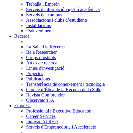
Treballa i Emprèn
Serveis d'informació i gestió acadèmica
Serveis del campus
Associacions i clubs d’estudiants
Instal·lacions
Esdeveniments
Recerca
La Salle i la Recerca
Be a Researcher
Grups i Instituts
Àrees de recerca
Linies d'investigació
Projectes
Publicacions
Transferència de coneixement i tecnologia
Comitè d’Ètica de la Recerca de la Salle
Revista Comprendre
Observatori IA
Empresa
Professional i Executive Education
Career Services
Innovació i R+D
Serveis d'Emprenedoria i Acceleració