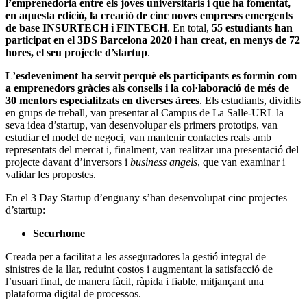
l’emprenedoria entre els joves universitaris i que ha fomentat,
en aquesta edició, la creació de cinc noves empreses emergents
de base INSURTECH i FINTECH
. En total,
55 estudiants han
participat en el 3DS Barcelona 2020 i han creat, en menys de 72
hores, el seu projecte d’startup
.
L’esdeveniment ha servit perquè els participants es formin com
a emprenedors gràcies als consells i la col·laboració de més de
30 mentors especialitzats en diverses àrees
. Els estudiants, dividits
en grups de treball, van presentar al Campus de La Salle-URL la
seva idea d’startup, van desenvolupar els primers prototips, van
estudiar el model de negoci, van mantenir contactes reals amb
representats del mercat i, finalment, van realitzar una presentació del
projecte davant d’inversors i
business angels
, que van examinar i
validar les propostes.
En el 3 Day Startup d’enguany s’han desenvolupat cinc projectes
d’startup:
Securhome
Creada per a facilitat a les asseguradores la gestió integral de
sinistres de la llar, reduint costos i augmentant la satisfacció de
l’usuari final, de manera fàcil, ràpida i fiable, mitjançant una
plataforma digital de processos.