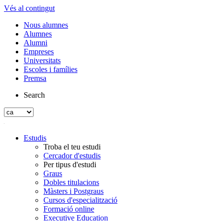
Vés al contingut
Nous alumnes
Alumnes
Alumni
Empreses
Universitats
Escoles i famílies
Premsa
Search
Estudis
Troba el teu estudi
Cercador d'estudis
Per tipus d'estudi
Graus
Dobles titulacions
Màsters i Postgraus
Cursos d'especialització
Formació online
Executive Education