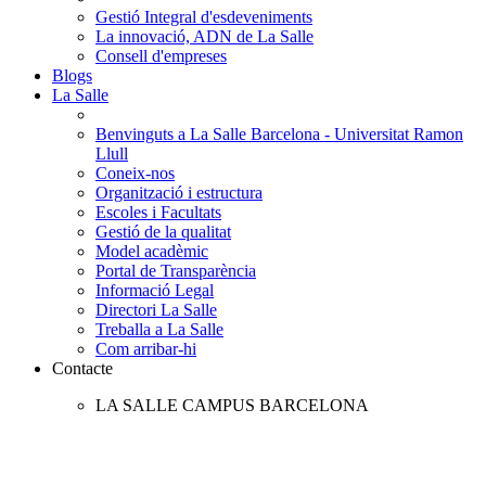
Gestió Integral d'esdeveniments
La innovació, ADN de La Salle
Consell d'empreses
Blogs
La Salle
Benvinguts a La Salle Barcelona - Universitat Ramon
Llull
Coneix-nos
Organització i estructura
Escoles i Facultats
Gestió de la qualitat
Model acadèmic
Portal de Transparència
Informació Legal
Directori La Salle
Treballa a La Salle
Com arribar-hi
Contacte
LA SALLE CAMPUS BARCELONA