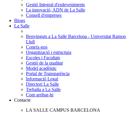
Gestió Integral d'esdeveniments
La innovació, ADN de La Salle
Consell d'empreses
Blogs
La Salle
Benvinguts a La Salle Barcelona - Universitat Ramon
Llull
Coneix-nos
Organització i estructura
Escoles i Facultats
Gestió de la qualitat
Model acadèmic
Portal de Transparència
Informació Legal
Directori La Salle
Treballa a La Salle
Com arribar-hi
Contacte
LA SALLE CAMPUS BARCELONA