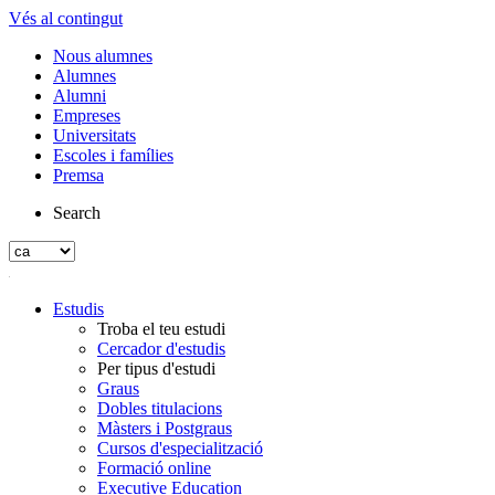
Vés al contingut
Nous alumnes
Alumnes
Alumni
Empreses
Universitats
Escoles i famílies
Premsa
Search
Estudis
Troba el teu estudi
Cercador d'estudis
Per tipus d'estudi
Graus
Dobles titulacions
Màsters i Postgraus
Cursos d'especialització
Formació online
Executive Education