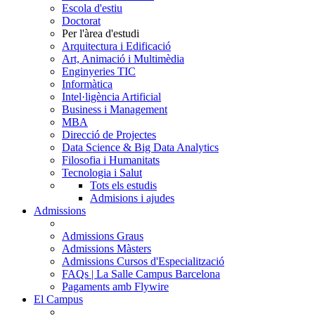
Escola d'estiu
Doctorat
Per l'àrea d'estudi
Arquitectura i Edificació
Art, Animació i Multimèdia
Enginyeries TIC
Informàtica
Intel·ligència Artificial
Business i Management
MBA
Direcció de Projectes
Data Science & Big Data Analytics
Filosofia i Humanitats
Tecnologia i Salut
Tots els estudis
Admisions i ajudes
Admissions
Admissions Graus
Admissions Màsters
Admissions Cursos d'Especialització
FAQs | La Salle Campus Barcelona
Pagaments amb Flywire
El Campus