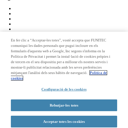
En fer clic a “Acceptar-les totes”, vostè accepta que FUNITEC
comuniqui les dades personals que pugui incloure en els
Membre de
formularis d'aquesta web a Google, Inc segons s'informa en la
Política de Privacitat i permet la instal·lació de cookies pròpies i
de tercers en el seu dispositiu per a millorar els nostres serveis i
mostrar-li publicitat relacionada amb les seves preferències
Acreditacions
mitjançant l'anàlisi dels seus hàbits de navegació.
Política de
cookies
Configuració de les cookies
© 2026 La Salle Campus Barcelona - URL |
Avís legal
|
Política de
privacitat
|
Política de cookies
Rebutjar-les totes
Formulari de cerca
Acceptar totes les cookies