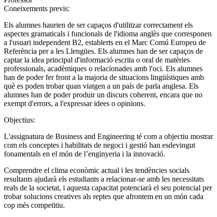
Coneixements previs:
Els alumnes haurien de ser capaços d'utilitzar correctament els
aspectes gramaticals i funcionals de l'idioma anglès que corresponen
a l'usuari independent B2, establerts en el Marc Comú Europeu de
Referència per a les Llengües. Els alumnes han de ser capaços de
captar la idea principal d'informació escrita o oral de matèries
professionals, acadèmiques o relacionades amb l'oci. Els alumnes
han de poder fer front a la majoria de situacions lingüístiques amb
què es poden trobar quan viatgen a un país de parla anglesa. Els
alumnes han de poder produir un discurs coherent, encara que no
exempt d'errors, a l'expressar idees o opinions.
Objectius:
L'assignatura de Business and Engineering té com a objectiu mostrar
com els conceptes i habilitats de negoci i gestió han esdevingut
fonamentals en el món de l’enginyeria i la innovació.
Comprendre el clima econòmic actual i les tendències socials
resultants ajudarà els estudiants a relacionar-se amb les necessitats
reals de la societat, i aquesta capacitat potenciarà el seu potencial per
trobar solucions creatives als reptes que afrontem en un món cada
cop més competitiu.