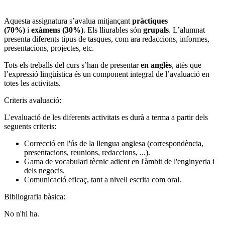
Aquesta assignatura s’avalua mitjançant
pràctiques
(70%)
i
exàmens (30%)
. Els lliurables són
grupals
. L’alumnat
presenta diferents tipus de tasques, com ara redaccions, informes,
presentacions, projectes, etc.
Tots els treballs del curs s’han de presentar
en anglès
, atès que
l’expressió lingüística és un component integral de l’avaluació en
totes les activitats.
Criteris avaluació:
L'evaluació de les diferents activitats es durà a terma a partir dels
seguents criteris:
Correcció en l'ús de la llengua anglesa (correspondència,
presentacions, reunions, redaccions, ...).
Gama de vocabulari tècnic adient en l'àmbit de l'enginyeria i
dels negocis.
Comunicació eficaç, tant a nivell escrita com oral.
Bibliografia bàsica:
No n'hi ha.