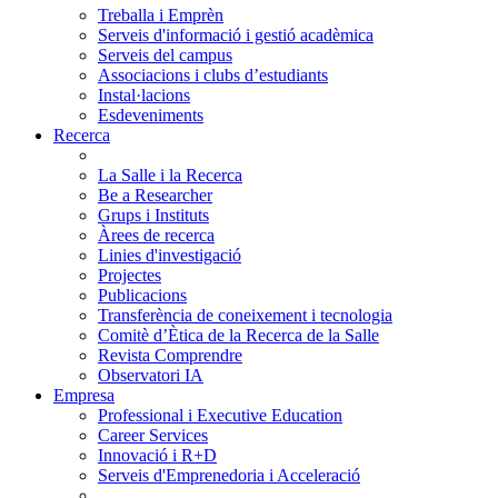
Treballa i Emprèn
Serveis d'informació i gestió acadèmica
Serveis del campus
Associacions i clubs d’estudiants
Instal·lacions
Esdeveniments
Recerca
La Salle i la Recerca
Be a Researcher
Grups i Instituts
Àrees de recerca
Linies d'investigació
Projectes
Publicacions
Transferència de coneixement i tecnologia
Comitè d’Ètica de la Recerca de la Salle
Revista Comprendre
Observatori IA
Empresa
Professional i Executive Education
Career Services
Innovació i R+D
Serveis d'Emprenedoria i Acceleració