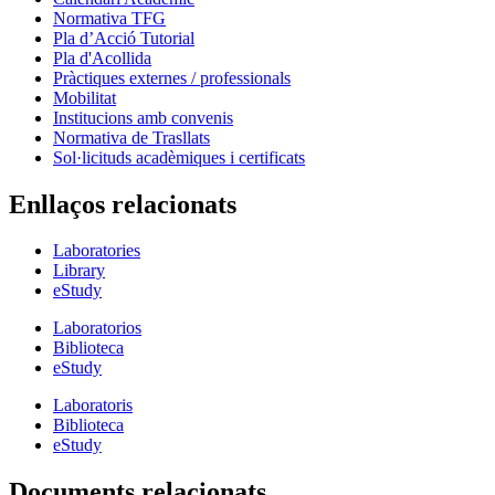
Normativa TFG
Pla d’Acció Tutorial
Pla d'Acollida
Pràctiques externes / professionals
Mobilitat
Institucions amb convenis
Normativa de Trasllats
Sol·licituds acadèmiques i certificats
Enllaços relacionats
Laboratories
Library
eStudy
Laboratorios
Biblioteca
eStudy
Laboratoris
Biblioteca
eStudy
Documents relacionats