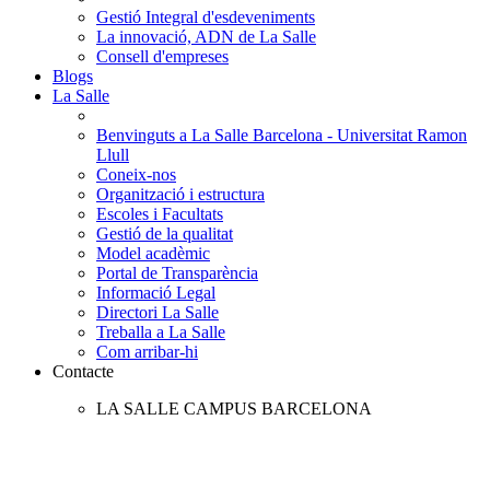
Gestió Integral d'esdeveniments
La innovació, ADN de La Salle
Consell d'empreses
Blogs
La Salle
Benvinguts a La Salle Barcelona - Universitat Ramon
Llull
Coneix-nos
Organització i estructura
Escoles i Facultats
Gestió de la qualitat
Model acadèmic
Portal de Transparència
Informació Legal
Directori La Salle
Treballa a La Salle
Com arribar-hi
Contacte
LA SALLE CAMPUS BARCELONA