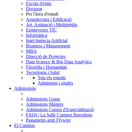
Escola d'estiu
Doctorat
Per l'àrea d'estudi
Arquitectura i Edificació
Art, Animació i Multimèdia
Enginyeries TIC
Informàtica
Intel·ligència Artificial
Business i Management
MBA
Direcció de Projectes
Data Science & Big Data Analytics
Filosofia i Humanitats
Tecnologia i Salut
Tots els estudis
Admisions i ajudes
Admissions
Admissions Graus
Admissions Màsters
Admissions Cursos d'Especialització
FAQs | La Salle Campus Barcelona
Pagaments amb Flywire
El Campus