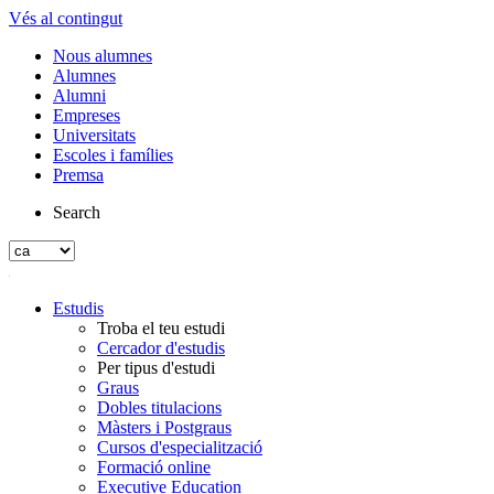
Vés al contingut
Nous alumnes
Alumnes
Alumni
Empreses
Universitats
Escoles i famílies
Premsa
Search
Estudis
Troba el teu estudi
Cercador d'estudis
Per tipus d'estudi
Graus
Dobles titulacions
Màsters i Postgraus
Cursos d'especialització
Formació online
Executive Education