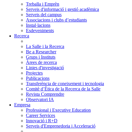
Treballa i Emprèn
Serveis d'informació i gestió acadèmica
Serveis del campus
Associacions i clubs d’estudiants
Instal·lacions
Esdeveniments
Recerca
La Salle i la Recerca
Be a Researcher
Grups i Instituts
Àrees de recerca
Linies d'investigació
Projectes
Publicacions
Transferència de coneixement i tecnologia
Comitè d’Ètica de la Recerca de la Salle
Revista Comprendre
Observatori IA
Empresa
Professional i Executive Education
Career Services
Innovació i R+D
Serveis d'Emprenedoria i Acceleració