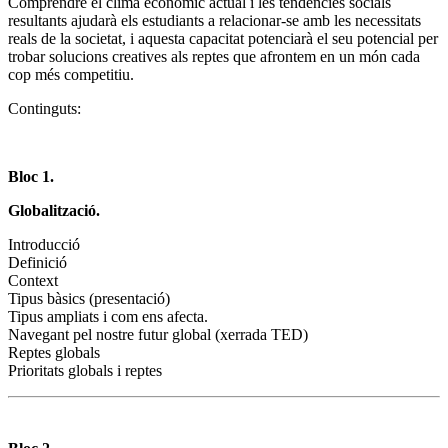
Comprendre el clima econòmic actual i les tendències socials
resultants ajudarà els estudiants a relacionar-se amb les necessitats
reals de la societat, i aquesta capacitat potenciarà el seu potencial per
trobar solucions creatives als reptes que afrontem en un món cada
cop més competitiu.
Continguts:
Bloc 1.
Globalització.
Introducció
Definició
Context
Tipus bàsics (presentació)
Tipus ampliats i com ens afecta.
Navegant pel nostre futur global (xerrada TED)
Reptes globals
Prioritats globals i reptes