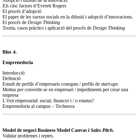
Adopció i difusió de la innovació.
Els cinc factors d’Everett Rogers
El procés d’adopció
El paper de les xarxes socials en la difusió i adopció d’innovacions.
El procés de
Design Thinking
Teoria, casos pràctics i aplicació del procés de
Design Thinking
Bloc 4.
Emprenedoria
Introducció
Definició
Estudi de perfils d’empresaris coneguts / perfils de
start-ups
Motius per convertir-se en empresari / impediments per crear una
empresa
L’èxit empresarial: social, financer i / o estatus?
Emprenedoria al campus – Technova
Model de negoci Business Model Canvas i
Sales Pitch
.
Validar problemes i reptes.