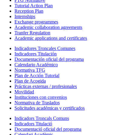
FTG Normative
Tutorial Action Plan
Reception Plan
Internships
Exchange programmes
Academic collaboration agreements
Tranfer Regulation
Academic applications and certificates
Indicadores Troncales Comunes
Indicadores Titulación
Documentación oficial del programa
Calendario Académico
Normativa TFG
Plan de Acción Tutorial
Plan de Acogida
Prácticas externas / profesionales
Movilidad
Instituciones con convenios
Normativa de Traslados
Solicitudes académicas y certificados
Indicadors Troncals Comuns
Indicadors Titulació
Documentació oficial del programa
Calendari Acadèmic