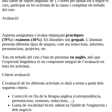
una classe de suport lingüístic de 1.5 hores per ajudar-los a seguir el
curs, participar en les activitats de la classe i completar els treballs
del curs.
Avaluació:
Aquesta assignatura s’avalua mitjançant
pràctiques
(70%)
i
exàmens (30%)
. Els lliurables són
grupals
. L’alumnat
presenta diferents tipus de tasques, com ara redaccions, informes,
presentacions, projectes, etc.
Tots els treballs del curs s’han de presentar
en anglès
, atès que
l’expressió lingüística és un component integral de l’avaluació en
totes les activitats.
Criteris avaluació:
L'evaluació de les diferents activitats es durà a terma a partir dels
seguents criteris:
Correcció en l'ús de la llengua anglesa (correspondència,
presentacions, reunions, redaccions, ...).
Gama de vocabulari tècnic adient en l'àmbit de l'enginyeria i
dels negocis.