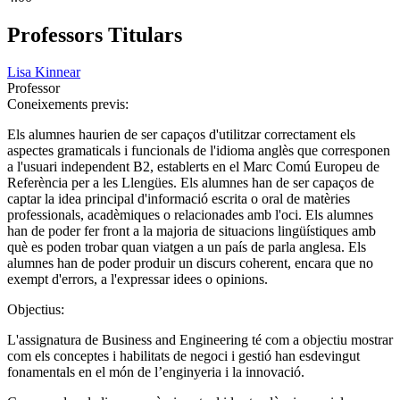
Professors Titulars
Lisa Kinnear
Professor
Coneixements previs:
Els alumnes haurien de ser capaços d'utilitzar correctament els
aspectes gramaticals i funcionals de l'idioma anglès que corresponen
a l'usuari independent B2, establerts en el Marc Comú Europeu de
Referència per a les Llengües. Els alumnes han de ser capaços de
captar la idea principal d'informació escrita o oral de matèries
professionals, acadèmiques o relacionades amb l'oci. Els alumnes
han de poder fer front a la majoria de situacions lingüístiques amb
què es poden trobar quan viatgen a un país de parla anglesa. Els
alumnes han de poder produir un discurs coherent, encara que no
exempt d'errors, a l'expressar idees o opinions.
Objectius:
L'assignatura de Business and Engineering té com a objectiu mostrar
com els conceptes i habilitats de negoci i gestió han esdevingut
fonamentals en el món de l’enginyeria i la innovació.