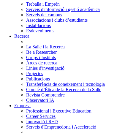
Treballa i Emprèn
Serveis d'informació i gestió acadèmica
Serveis del campus
Associacions i clubs d’estudiants
Instal·lacions
Esdeveniments
Recerca
La Salle i la Recerca
Be a Researcher
Grups i Instituts
Àrees de recerca
Linies d'investigació
Projectes
Publicacions
Transferència de coneixement i tecnologia
Comitè d’Ètica de la Recerca de la Salle
Revista Comprendre
Observatori IA
Empresa
Professional i Executive Education
Career Services
Innovació i R+D
Serveis d'Emprenedoria i Acceleració