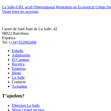
La Salle-URL acull l'International Workshop on Ecological Urban Sec
Veure totes les novetats
Carrer de Sant Joan de La Salle, 42
08022 Barcelona
Espanya
Tel.
(+34) 932902400
Estudis
Admissions
El Campus
Recerca
Empresa
Blogs
La Salle
Contacte
Actualitat
T’ajudem?
Directori La Salle
Mapa i instal·lacions