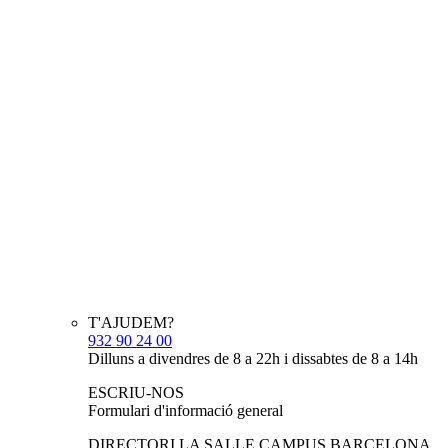
T'AJUDEM?
932 90 24 00
Dilluns a divendres de 8 a 22h i dissabtes de 8 a 14h
ESCRIU-NOS
Formulari d'informació general
DIRECTORI LA SALLE CAMPUS BARCELONA