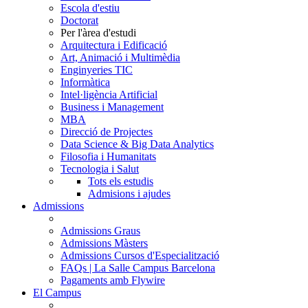
Escola d'estiu
Doctorat
Per l'àrea d'estudi
Arquitectura i Edificació
Art, Animació i Multimèdia
Enginyeries TIC
Informàtica
Intel·ligència Artificial
Business i Management
MBA
Direcció de Projectes
Data Science & Big Data Analytics
Filosofia i Humanitats
Tecnologia i Salut
Tots els estudis
Admisions i ajudes
Admissions
Admissions Graus
Admissions Màsters
Admissions Cursos d'Especialització
FAQs | La Salle Campus Barcelona
Pagaments amb Flywire
El Campus