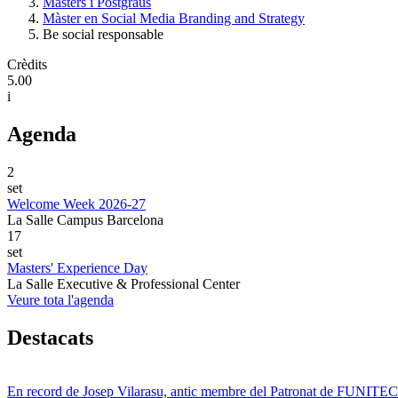
Màsters i Postgraus
Màster en Social Media Branding and Strategy
Be social responsable
Crèdits
5.00
i
Agenda
2
set
Welcome Week 2026-27
La Salle Campus Barcelona
17
set
Masters' Experience Day
La Salle Executive & Professional Center
Veure tota l'agenda
Destacats
En record de Josep Vilarasu, antic membre del Patronat de FUNITEC