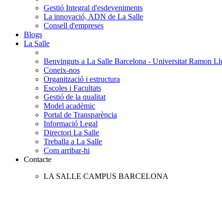
Gestió Integral d'esdeveniments
La innovació, ADN de La Salle
Consell d'empreses
Blogs
La Salle
Benvinguts a La Salle Barcelona - Universitat Ramon Llu
Coneix-nos
Organització i estructura
Escoles i Facultats
Gestió de la qualitat
Model acadèmic
Portal de Transparència
Informació Legal
Directori La Salle
Treballa a La Salle
Com arribar-hi
Contacte
LA SALLE CAMPUS BARCELONA