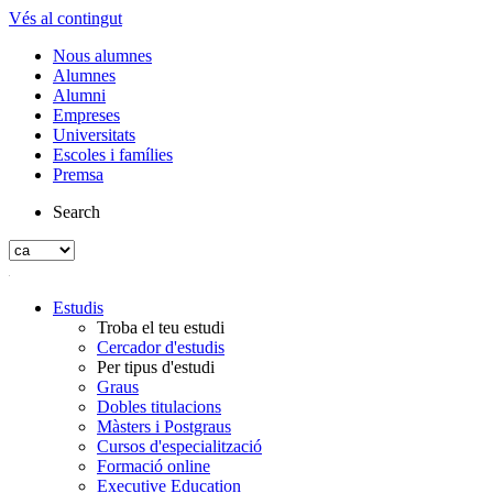
Vés al contingut
Nous alumnes
Alumnes
Alumni
Empreses
Universitats
Escoles i famílies
Premsa
Search
Estudis
Troba el teu estudi
Cercador d'estudis
Per tipus d'estudi
Graus
Dobles titulacions
Màsters i Postgraus
Cursos d'especialització
Formació online
Executive Education