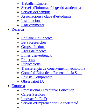
Treballa i Emprèn
Serveis d'informació i gestió acadèmica
Serveis del campus
Associacions i clubs d’estudiants
Instal·lacions
Esdeveniments
Recerca
La Salle i la Recerca
Be a Researcher
Grups i Instituts
Àrees de recerca
Linies d'investigació
Projectes
Publicacions
Transferència de coneixement i tecnologia
Comitè d’Ètica de la Recerca de la Salle
Revista Comprendre
Observatori IA
Empresa
Professional i Executive Education
Career Services
Innovació i R+D
Serveis d'Emprenedoria i Acceleració