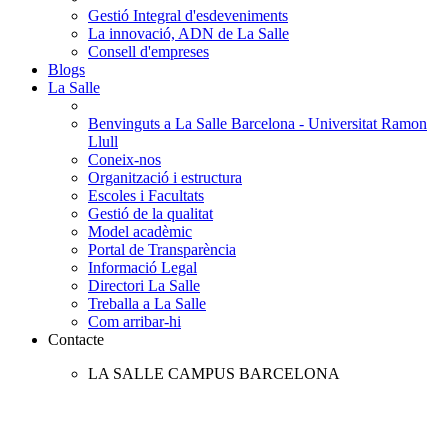
Gestió Integral d'esdeveniments
La innovació, ADN de La Salle
Consell d'empreses
Blogs
La Salle
Benvinguts a La Salle Barcelona - Universitat Ramon
Llull
Coneix-nos
Organització i estructura
Escoles i Facultats
Gestió de la qualitat
Model acadèmic
Portal de Transparència
Informació Legal
Directori La Salle
Treballa a La Salle
Com arribar-hi
Contacte
LA SALLE CAMPUS BARCELONA