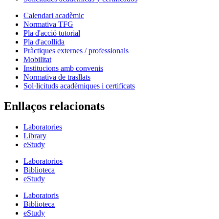
Calendari acadèmic
Normativa TFG
Pla d'acció tutorial
Pla d'acollida
Pràctiques externes / professionals
Mobilitat
Institucions amb convenis
Normativa de trasllats
Sol·licituds acadèmiques i certificats
Enllaços relacionats
Laboratories
Library
eStudy
Laboratorios
Biblioteca
eStudy
Laboratoris
Biblioteca
eStudy