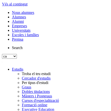
Vés al contingut
Nous alumnes
Alumnes
Alumni
Empreses
Universitats
Escoles i famílies
Premsa
Search
Estudis
Troba el teu estudi
Cercador d'estudis
Per tipus d'estudi
Graus
Dobles titulacions
Màsters i Postgraus
Cursos d'especialització
Formació online
Executive Education