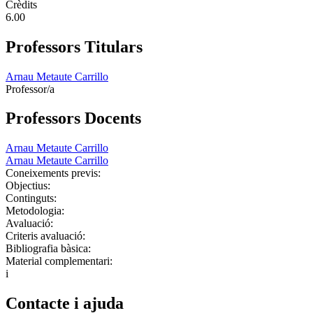
Crèdits
6.00
Professors Titulars
Arnau Metaute Carrillo
Professor/a
Professors Docents
Arnau Metaute Carrillo
Arnau Metaute Carrillo
Coneixements previs:
Objectius:
Continguts:
Metodologia:
Avaluació:
Criteris avaluació:
Bibliografia bàsica:
Material complementari:
i
Contacte i ajuda