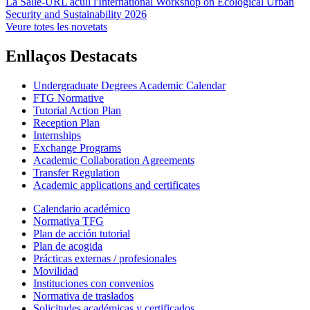
La Salle-URL acull l'International Workshop on Ecological Urban
Security and Sustainability 2026
Veure totes les novetats
Enllaços Destacats
Undergraduate Degrees Academic Calendar
FTG Normative
Tutorial Action Plan
Reception Plan
Internships
Exchange Programs
Academic Collaboration Agreements
Transfer Regulation
Academic applications and certificates
Calendario académico
Normativa TFG
Plan de acción tutorial
Plan de acogida
Prácticas externas / profesionales
Movilidad
Instituciones con convenios
Normativa de traslados
Solicitudes académicas y certificados