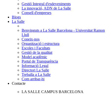
Gestió Integral d'esdeveniments
La innovació, ADN de La Salle
Consell d'empreses
Blogs
La Salle
Benvinguts a La Salle Barcelona - Universitat Ramon
Llull
Coneix-nos
Organització i estructura
Escoles i Facultats
Gestió de la qualitat
Model acadèmic
Portal de Transparència
Informació Legal
Directori La Salle
Treballa a La Salle
Com arribar-hi
Contacte
LA SALLE CAMPUS BARCELONA