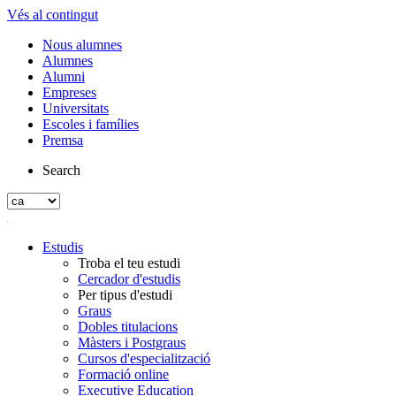
Vés al contingut
Nous alumnes
Alumnes
Alumni
Empreses
Universitats
Escoles i famílies
Premsa
Search
Estudis
Troba el teu estudi
Cercador d'estudis
Per tipus d'estudi
Graus
Dobles titulacions
Màsters i Postgraus
Cursos d'especialització
Formació online
Executive Education