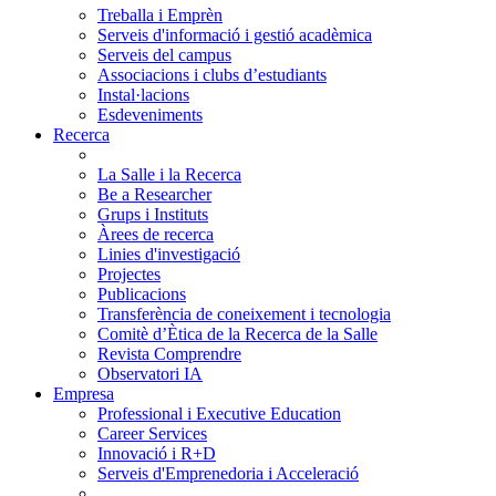
Treballa i Emprèn
Serveis d'informació i gestió acadèmica
Serveis del campus
Associacions i clubs d’estudiants
Instal·lacions
Esdeveniments
Recerca
La Salle i la Recerca
Be a Researcher
Grups i Instituts
Àrees de recerca
Linies d'investigació
Projectes
Publicacions
Transferència de coneixement i tecnologia
Comitè d’Ètica de la Recerca de la Salle
Revista Comprendre
Observatori IA
Empresa
Professional i Executive Education
Career Services
Innovació i R+D
Serveis d'Emprenedoria i Acceleració