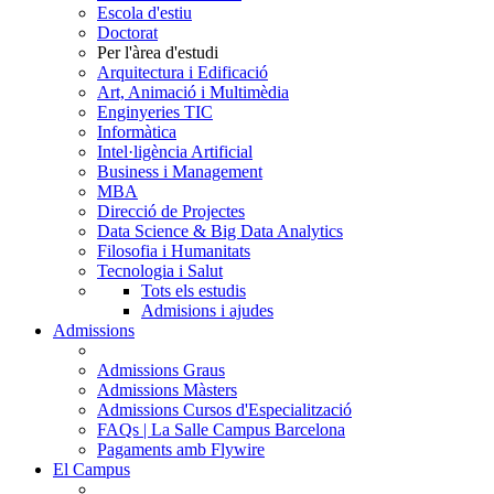
Escola d'estiu
Doctorat
Per l'àrea d'estudi
Arquitectura i Edificació
Art, Animació i Multimèdia
Enginyeries TIC
Informàtica
Intel·ligència Artificial
Business i Management
MBA
Direcció de Projectes
Data Science & Big Data Analytics
Filosofia i Humanitats
Tecnologia i Salut
Tots els estudis
Admisions i ajudes
Admissions
Admissions Graus
Admissions Màsters
Admissions Cursos d'Especialització
FAQs | La Salle Campus Barcelona
Pagaments amb Flywire
El Campus