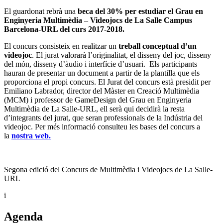
El guardonat rebrà una
beca del 30% per estudiar el Grau en
Enginyeria Multimèdia – Videojocs de La Salle Campus
Barcelona-URL del curs 2017-2018.
El concurs consisteix en realitzar un
treball conceptual d’un
videojoc
. El jurat valorarà l’originalitat, el disseny del joc, disseny
del món, disseny d’àudio i interfície d’usuari.
Els participants
hauran de presentar un document a partir de la plantilla que els
proporciona el propi concurs. El Jurat del concurs està presidit per
Emiliano Labrador, director del Màster en Creació Multimèdia
(MCM) i professor de GameDesign del Grau en Enginyeria
Multimèdia de La Salle-URL, ell serà qui decidirà la resta
d’integrants del jurat, que seran professionals de la Indústria del
videojoc. Per més informació consulteu les bases del concurs a
la
nostra web.
Segona edició del Concurs de Multimèdia i Videojocs de La Salle-
URL
i
Agenda