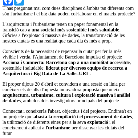
T'has preguntat mai com dues disciplines d'àmbits tan diferents com
són l'urbanisme i el big data poden col·laborar en el mateix projecte?
L'arquitectura i l'urbanisme tenen un paper fonamental en la
transició cap a
una societat més sostenible i més saludable
.
Gràcies a l'explotació massiva de dades, la transformació de les
nostres ciutats és una realitat que cada dia és més a prop.
Conscients de la necessitat de repensar la ciutat per fer-la més
vivible i verda, l'Ajuntament de Barcelona impulsa el projecte
Acciona i Connecta: Barcelona cap a una mobilitat accessible
,
sostenible i saludable,
liderat per diversos equips de recerca a
Arquitectura i Big Data de La Salle–URL
.
El proper dijous 20 d'abril et convidem a una sessió en línia per
conèixer els detalls d'aquesta innovadora proposta que uneix
arquitectura, urbanisme, cultura i explotació massiva i anàlisi
de dades
, amb dos dels investigadors principals del projecte.
Connectat i coneixeràs l'abast, objectius i del projecte. Endinsa't en
un projecte que
abasta la recopilació i el processament de dades
,
la utilització de diferents eines per a la seva
explotació
i el
coneixement aplicat a
l'urbanisme
per dissenyar les ciutats del
futur.