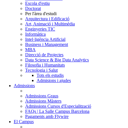
Escola d'estiu
Doctorat
Per l'àrea d'estudi
Arquitectura i Edificació
Art, Animació i Multimèdia
Enginyeries TIC
Informàtica
Intel·ligència Artificial
Business i Management
MBA
Direcció de Projectes
Data Science & Big Data Analytics
Filosofia i Humanitats
Tecnologia i Salut
Tots els estudis
Admisions i ajudes
Admissions
Admissions Graus
Admissions Màsters
Admissions Cursos d'Especialització
FAQs | La Salle Campus Barcelona
Pagaments amb Flywire
El Campus