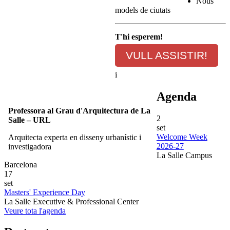
Nous
models de ciutats
T'hi esperem!
VULL ASSISTIR!
i
Agenda
Professora al Grau d'Arquitectura de La
2
Salle – URL
set
Welcome Week
Arquitecta experta en disseny urbanístic i
2026-27
investigadora
La Salle Campus
Barcelona
17
set
Masters' Experience Day
La Salle Executive & Professional Center
Veure tota l'agenda