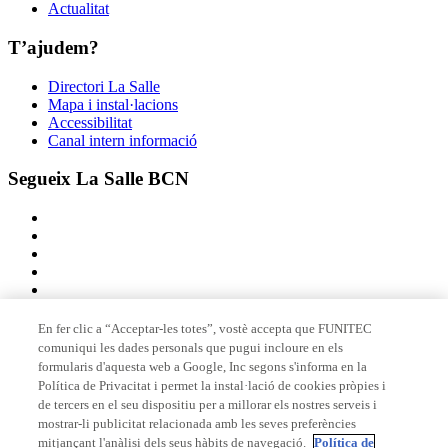
Actualitat
T’ajudem?
Directori La Salle
Mapa i instal·lacions
Accessibilitat
Canal intern informació
Segueix La Salle BCN
En fer clic a “Acceptar-les totes”, vostè accepta que FUNITEC
comuniqui les dades personals que pugui incloure en els
Membre de
formularis d'aquesta web a Google, Inc segons s'informa en la
Política de Privacitat i permet la instal·lació de cookies pròpies i
de tercers en el seu dispositiu per a millorar els nostres serveis i
mostrar-li publicitat relacionada amb les seves preferències
Acreditacions
mitjançant l'anàlisi dels seus hàbits de navegació.
Política de