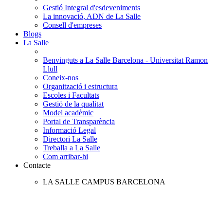
Gestió Integral d'esdeveniments
La innovació, ADN de La Salle
Consell d'empreses
Blogs
La Salle
Benvinguts a La Salle Barcelona - Universitat Ramon
Llull
Coneix-nos
Organització i estructura
Escoles i Facultats
Gestió de la qualitat
Model acadèmic
Portal de Transparència
Informació Legal
Directori La Salle
Treballa a La Salle
Com arribar-hi
Contacte
LA SALLE CAMPUS BARCELONA