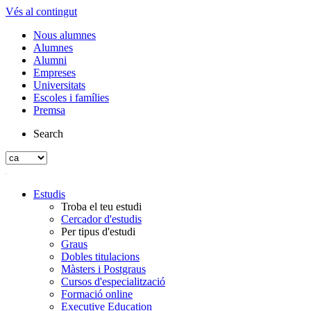
Vés al contingut
Nous alumnes
Alumnes
Alumni
Empreses
Universitats
Escoles i famílies
Premsa
Search
Estudis
Troba el teu estudi
Cercador d'estudis
Per tipus d'estudi
Graus
Dobles titulacions
Màsters i Postgraus
Cursos d'especialització
Formació online
Executive Education