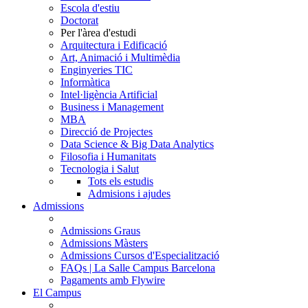
Escola d'estiu
Doctorat
Per l'àrea d'estudi
Arquitectura i Edificació
Art, Animació i Multimèdia
Enginyeries TIC
Informàtica
Intel·ligència Artificial
Business i Management
MBA
Direcció de Projectes
Data Science & Big Data Analytics
Filosofia i Humanitats
Tecnologia i Salut
Tots els estudis
Admisions i ajudes
Admissions
Admissions Graus
Admissions Màsters
Admissions Cursos d'Especialització
FAQs | La Salle Campus Barcelona
Pagaments amb Flywire
El Campus