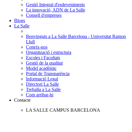
Gestió Integral d'esdeveniments
La innovació, ADN de La Salle
Consell d'empreses
Blogs
La Salle
Benvinguts a La Salle Barcelona - Universitat Ramon
Llull
Coneix-nos
Organització i estructura
Escoles i Facultats
Gestió de la qualitat
Model acadèmic
Portal de Transparència
Informació Legal
Directori La Salle
Treballa a La Salle
Com arribar-hi
Contacte
LA SALLE CAMPUS BARCELONA