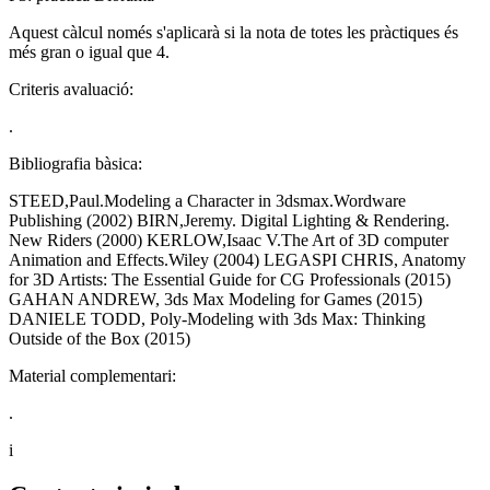
Aquest càlcul només s'aplicarà si la nota de totes les pràctiques és
més gran o igual que 4.
Criteris avaluació:
.
Bibliografia bàsica:
STEED,Paul.Modeling a Character in 3dsmax.Wordware
Publishing (2002) BIRN,Jeremy. Digital Lighting & Rendering.
New Riders (2000) KERLOW,Isaac V.The Art of 3D computer
Animation and Effects.Wiley (2004) LEGASPI CHRIS, Anatomy
for 3D Artists: The Essential Guide for CG Professionals (2015)
GAHAN ANDREW, 3ds Max Modeling for Games (2015)
DANIELE TODD, Poly-Modeling with 3ds Max: Thinking
Outside of the Box (2015)
Material complementari:
.
i