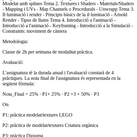
Modelat amb splines Tema 2. Textures i Shaders - Materials/Shaders
- Mapping i UVs - Map Channels o Procedurals - Unwrapp Tema 3.
Il·luminació i render - Principis bàsics de la il·luminació - Arnold
Render - Tipus de llums Tema 4. Introducció a l'animació -
Introducció a l'animació - Keyframing - Introducció a la Simulació -
Constraints: moviment de càmera
Metodologia:
Classe de 2h per setmana de modalitat pràctica.
Avaluació:
L'assignatura té la durada anual i l'avaluació constarà de 4
pràctiques. La nota final de l'assignatura és representada en la
següent fórmula:
Nota_Final = 25% · P1+ 25% · P2 +3 + 50% · P3
On
P1: pràctica modelat/textures LEGO
P2: pràctica de modelat/textures Criatura orgànica
P3: pràctica Diorama