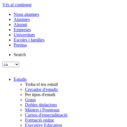
Vés al contingut
Nous alumnes
Alumnes
Alumni
Empreses
Universitats
Escoles i famílies
Premsa
Search
Estudis
Troba el teu estudi
Cercador d'estudis
Per tipus d'estudi
Graus
Dobles titulacions
Màsters i Postgraus
Cursos d'especialització
Formació online
Executive Education