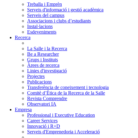
Treballa i Emprèn
Serveis d'informació i gestió acadèmica
Serveis del campus
Associacions i clubs d’estudiants
Instal·lacions
Esdeveniments
Recerca
La Salle i la Recerca
Be a Researcher
Grups i Instituts
Àrees de recerca
Linies d'investigació
Projectes
Publicacions
Transferència de coneixement i tecnologia
Comitè d’Ètica de la Recerca de la Salle
Revista Comprendre
Observatori IA
Empresa
Professional i Executive Education
Career Services
Innovació i R+D
Serveis d'Emprenedoria i Acceleració