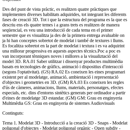
Des del punt de vista pràctic, es realitzen quatre pràctiques que
implementen diverses habilitats adquirides, tot integrant les diferents
fases de creació 3D. Tot i que la estructura del programa es la que es
descriu ens els quatre temes i a grans trets es realitzen de manera
seqüencial, es veu una introducció de cada tema en el primer
semestre que es visualitza ja des de la primera entrega avaluable on
ja hi han conceptes sobretot de modelat i també de textures i llums.
Es focalitza sobretot en la part de modelat i textura i es va adquirint
una millorar progressiva en aquests aspectes tècnics.Poc a poc es
van incorporant tènniques noves i millores a la visualiztació del
model 3D. RA.01 Saber utilitzar i dissenyar productes multimèdia
basats en tecnologies de gràfics, animació i dispositius d'interacció
(segons l'optativitat). (GS) RA.02 Es coneixen les eines programari
existent per al modelatge, animació, ambientació i representació
d'objectes i geometries en 3D. (GM) RA.03 Es coneixen les regles
d'ús de càmeres, animacions, llums, materials, personatges, efectes
especials, etc. dins d'entorns sintètics generats per ordinador a partir
d'eines de modelatge 3D estandar. (GM) GM: Grau en enginyeria
Multimèdia GS: Grau en enginyeria de sistemes Audiovisuals
Continguts:
Tema 1. Modelat 3D - Introducció a la creació 3D - Snaps - Modelat
poligonal d'objectes - Modelat poligonal orgànic - Open subdiv -