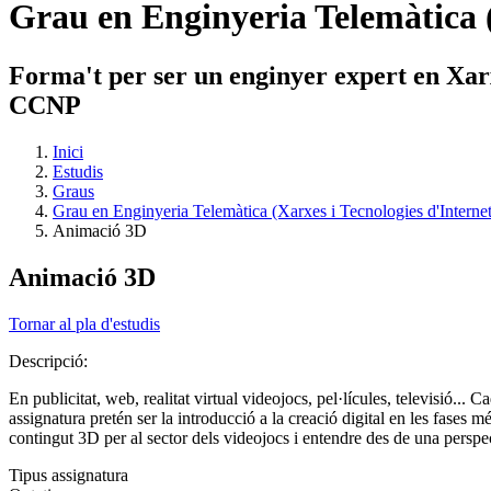
Grau en Enginyeria Telemàtica (
Forma't per ser un enginyer expert en Xarxe
CCNP
Inici
Estudis
Graus
Grau en Enginyeria Telemàtica (Xarxes i Tecnologies d'Internet
Animació 3D
Animació 3D
Tornar al pla d'estudis
Descripció:
En publicitat, web, realitat virtual videojocs, pel·lícules, televisió.
assignatura pretén ser la introducció a la creació digital en les fases 
contingut 3D per al sector dels videojocs i entendre des de una perspec
Tipus assignatura