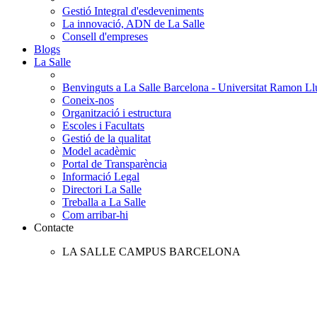
Gestió Integral d'esdeveniments
La innovació, ADN de La Salle
Consell d'empreses
Blogs
La Salle
Benvinguts a La Salle Barcelona - Universitat Ramon Llu
Coneix-nos
Organització i estructura
Escoles i Facultats
Gestió de la qualitat
Model acadèmic
Portal de Transparència
Informació Legal
Directori La Salle
Treballa a La Salle
Com arribar-hi
Contacte
LA SALLE CAMPUS BARCELONA