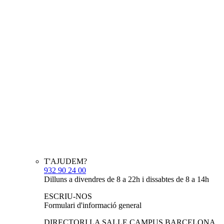
T'AJUDEM?
932 90 24 00
Dilluns a divendres de 8 a 22h i dissabtes de 8 a 14h
ESCRIU-NOS
Formulari d'informació general
DIRECTORI LA SALLE CAMPUS BARCELONA