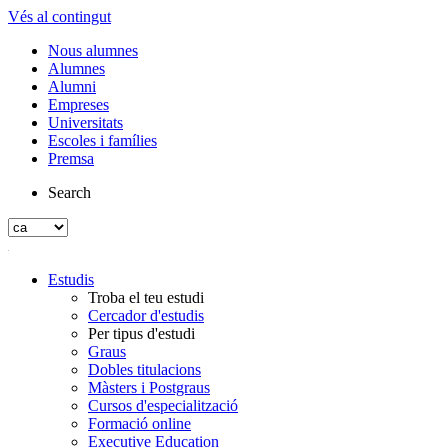
Vés al contingut
Nous alumnes
Alumnes
Alumni
Empreses
Universitats
Escoles i famílies
Premsa
Search
Estudis
Troba el teu estudi
Cercador d'estudis
Per tipus d'estudi
Graus
Dobles titulacions
Màsters i Postgraus
Cursos d'especialització
Formació online
Executive Education