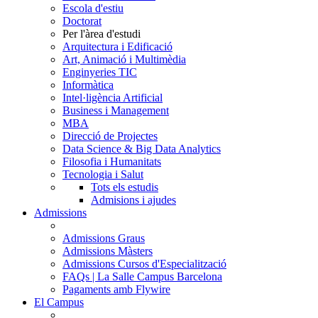
Escola d'estiu
Doctorat
Per l'àrea d'estudi
Arquitectura i Edificació
Art, Animació i Multimèdia
Enginyeries TIC
Informàtica
Intel·ligència Artificial
Business i Management
MBA
Direcció de Projectes
Data Science & Big Data Analytics
Filosofia i Humanitats
Tecnologia i Salut
Tots els estudis
Admisions i ajudes
Admissions
Admissions Graus
Admissions Màsters
Admissions Cursos d'Especialització
FAQs | La Salle Campus Barcelona
Pagaments amb Flywire
El Campus