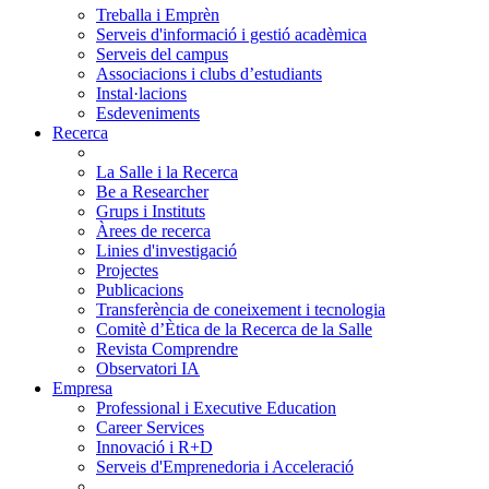
Treballa i Emprèn
Serveis d'informació i gestió acadèmica
Serveis del campus
Associacions i clubs d’estudiants
Instal·lacions
Esdeveniments
Recerca
La Salle i la Recerca
Be a Researcher
Grups i Instituts
Àrees de recerca
Linies d'investigació
Projectes
Publicacions
Transferència de coneixement i tecnologia
Comitè d’Ètica de la Recerca de la Salle
Revista Comprendre
Observatori IA
Empresa
Professional i Executive Education
Career Services
Innovació i R+D
Serveis d'Emprenedoria i Acceleració