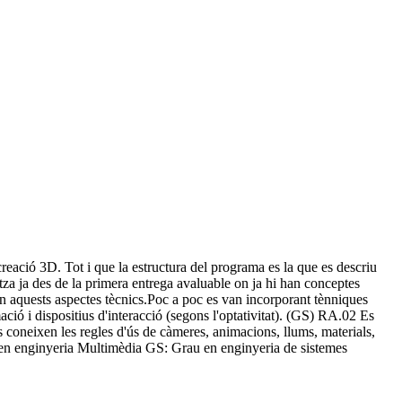
 creació 3D. Tot i que la estructura del programa es la que es descriu
itza ja des de la primera entrega avaluable on ja hi han conceptes
 en aquests aspectes tècnics.Poc a poc es van incorporant tènniques
ció i dispositius d'interacció (segons l'optativitat). (GS) RA.02 Es
coneixen les regles d'ús de càmeres, animacions, llums, materials,
au en enginyeria Multimèdia GS: Grau en enginyeria de sistemes