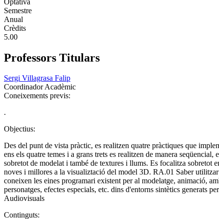
Optativa
Semestre
Anual
Crèdits
5.00
Professors Titulars
Sergi Villagrasa Falip
Coordinador Acadèmic
Coneixements previs:
.
Objectius:
Des del punt de vista pràctic, es realitzen quatre pràctiques que implem
ens els quatre temes i a grans trets es realitzen de manera seqüencial,
sobretot de modelat i també de textures i llums. Es focalitza sobretot 
noves i millores a la visualiztació del model 3D. RA.01 Saber utilitzar
coneixen les eines programari existent per al modelatge, animació, am
personatges, efectes especials, etc. dins d'entorns sintètics generat
Audiovisuals
Continguts: