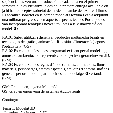
seqüencial, es veu una introducció de cada tema en el primer
semestre que es visualitza ja des de la primera entrega avaluable on
ja hi han conceptes sobretot de modelat i també de textures i llums.
Es focalitza sobretot en la part de modelat i textura i es va adquirint
una millorar progressiva en aquests aspectes tècnics.Poc a poc es
van incorporant tènniques noves i millores a la visualiztació del
model 3D.
RA.01 Saber utilitzar i dissenyar productes multimèdia basats en
tecnologies de gràfics, animació i dispositius d'interacció (segons
l'optativitat). (GS)
RA.02 Es coneixen les eines programari existent per al modelatge,
animació, ambientació i representació d'objectes i geometries en 3D.
(GM)
RA.03 Es coneixen les regles d'ús de càmeres, animacions, llums,
materials, personatges, efectes especials, etc. dins d'entorns sintètics
generats per ordinador a partir d'eines de modelatge 3D estandar.
(GM)
GM: Grau en enginyeria Multimèdia
GS: Grau en enginyeria de sistemes Audiovisuals
Continguts:
Tema 1. Modelat 3D
- Introducció a la creació 3D