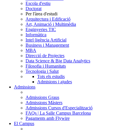
Escola d'estiu
Doctorat
Per l'àrea d'estudi
Arquitectura i Edificació
Art, Animació i Multimèdia
Enginyeries TIC
Informàtica
Intel·ligència Artificial
Business i Management
MBA
Direcció de Projectes
Data Science & Big Data Analytics
Filosofia i Humanitats
Tecnologia i Salut
Tots els estudis
Admisions i ajudes
Admissions
Admissions Graus
Admissions Màsters
Admissions Cursos d'Especialització
FAQs | La Salle Campus Barcelona
Pagaments amb Flywire
El Campus