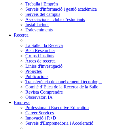
Treballa i Emprèn
Serveis d'informació i gestió acadèmica
Serveis del campus
Associacions i clubs d’estudiants
Instal·lacions
Esdeveniments
Recerca
La Salle i la Recerca
Be a Researcher
Grups i Instituts
Àrees de recerca
Linies d'investigació
Projectes
Publicacions
Transferència de coneixement i tecnologia
Comitè d’Ètica de la Recerca de la Salle
Revista Comprendre
Observatori IA
Empresa
Professional i Executive Education
Career Services
Innovació i R+D
Serveis d'Emprenedoria i Acceleració