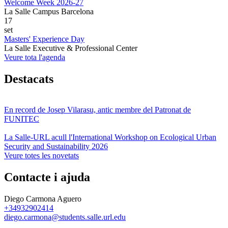
Welcome Week 2026-27
La Salle Campus Barcelona
17
set
Masters' Experience Day
La Salle Executive & Professional Center
Veure tota l'agenda
Destacats
En record de Josep Vilarasu, antic membre del Patronat de
FUNITEC
La Salle-URL acull l'International Workshop on Ecological Urban
Security and Sustainability 2026
Veure totes les novetats
Contacte i ajuda
Diego Carmona Aguero
+34932902414
diego.carmona@students.salle.url.edu