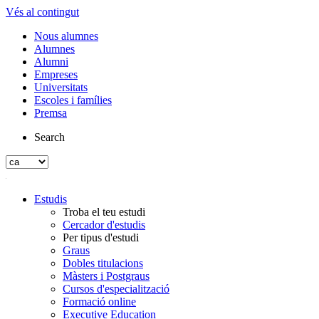
Vés al contingut
Nous alumnes
Alumnes
Alumni
Empreses
Universitats
Escoles i famílies
Premsa
Search
Estudis
Troba el teu estudi
Cercador d'estudis
Per tipus d'estudi
Graus
Dobles titulacions
Màsters i Postgraus
Cursos d'especialització
Formació online
Executive Education