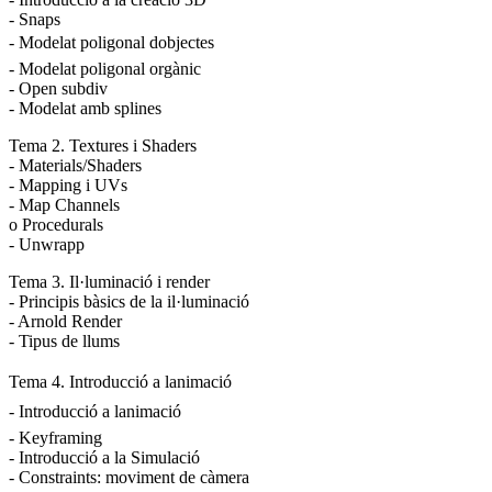
- Snaps
- Modelat poligonal dobjectes
- Modelat poligonal orgànic
- Open subdiv
- Modelat amb splines
Tema 2. Textures i Shaders
- Materials/Shaders
- Mapping i UVs
- Map Channels
o Procedurals
- Unwrapp
Tema 3. Il·luminació i render
- Principis bàsics de la il·luminació
- Arnold Render
- Tipus de llums
Tema 4. Introducció a lanimació
- Introducció a lanimació
- Keyframing
- Introducció a la Simulació
- Constraints: moviment de càmera