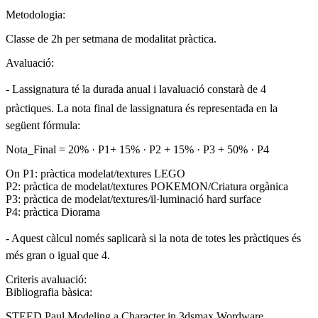
Metodologia:
Classe de 2h per setmana de modalitat pràctica.
Avaluació:
- Lassignatura té la durada anual i lavaluació constarà de 4
pràctiques. La nota final de lassignatura és representada en la
següent fórmula:
Nota_Final = 20% · P1+ 15% · P2 + 15% · P3 + 50% · P4
On P1: pràctica modelat/textures LEGO
P2: pràctica de modelat/textures POKEMON/Criatura orgànica
P3: pràctica de modelat/textures/il·luminació hard surface
P4: pràctica Diorama
- Aquest càlcul només saplicarà si la nota de totes les pràctiques és
més gran o igual que 4.
Criteris avaluació:
Bibliografia bàsica:
STEED,Paul.Modeling a Character in 3dsmax.Wordware