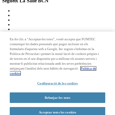
Segueix La Salle BCN
En fer clic a “Acceptar-les totes”, vostè accepta que FUNITEC
comuniqui les dades personals que pugui incloure en els
Membre de
formularis d'aquesta web a Google, Inc segons s'informa en la
Política de Privacitat i permet la instal·lació de cookies pròpies i
de tercers en el seu dispositiu per a millorar els nostres serveis i
mostrar-li publicitat relacionada amb les seves preferències
Acreditacions
mitjançant l'anàlisi dels seus hàbits de navegació.
Política de
cookies
© 2026 La Salle Campus Barcelona - URL |
Avís legal
|
Política de
Configuració de les cookies
privacitat
|
Política de cookies
Formulari de cerca
Rebutjar-les totes
Acceptar totes les cookies