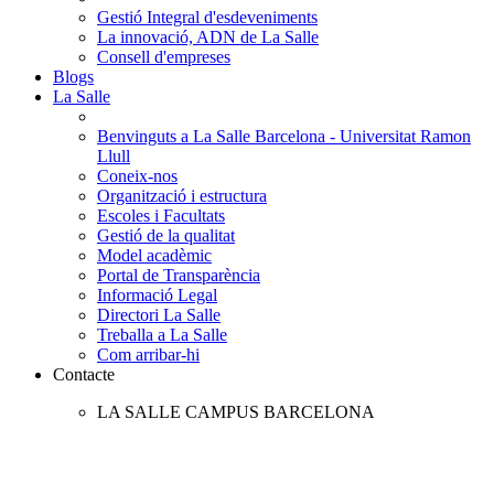
Gestió Integral d'esdeveniments
La innovació, ADN de La Salle
Consell d'empreses
Blogs
La Salle
Benvinguts a La Salle Barcelona - Universitat Ramon
Llull
Coneix-nos
Organització i estructura
Escoles i Facultats
Gestió de la qualitat
Model acadèmic
Portal de Transparència
Informació Legal
Directori La Salle
Treballa a La Salle
Com arribar-hi
Contacte
LA SALLE CAMPUS BARCELONA