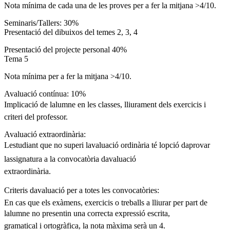
Nota mínima de cada una de les proves per a fer la mitjana >4/10.
Seminaris/Tallers: 30%
Presentació del dibuixos del temes 2, 3, 4
Presentació del projecte personal 40%
Tema 5
Nota mínima per a fer la mitjana >4/10.
Avaluació contínua: 10%
Implicació de lalumne en les classes, lliurament dels exercicis i
criteri del professor.
Avaluació extraordinària:
Lestudiant que no superi lavaluació ordinària té lopció daprovar
lassignatura a la convocatòria davaluació
extraordinària.
Criteris davaluació per a totes les convocatòries:
En cas que els exàmens, exercicis o treballs a lliurar per part de
lalumne no presentin una correcta expressió escrita,
gramatical i ortogràfica, la nota màxima serà un 4.