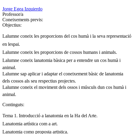
Jorge Egea Izquierdo
Professor/a
Coneixements previs:
Objectius:
Lalumne coneix les proporcions del cos humà i la seva representació
en lespai.
Lalumne coneix les proporcions de cossos humans i animals.
Lalumne coneix lanatomia bàsica per a entendre un cos humà i
animal.
Lalumne sap aplicar i adaptar el coneixement bàsic de lanatomia
dels cossos als seu respectius projectes.
Lalumne coneix el moviment dels ossos i músculs dun cos humà i
animal.
Continguts:
Tema 1. Introducció a lanatomia en la Ha del Arte.
Lanatomia artística com a art.
Lanatomia como proposta artistica.