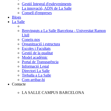
Gestió Integral d'esdeveniments
La innovació, ADN de La Salle
Consell d'empreses
Blogs
La Salle
Benvinguts a La Salle Barcelona - Universitat Ramon
Llull
Coneix-nos
Organització i estructura
Escoles i Facultats
Gestió de la qualitat
Model acadèmic
Portal de Transparència
Informació Legal
Directori La Salle
Treballa a La Salle
Com arribar-hi
Contacte
LA SALLE CAMPUS BARCELONA