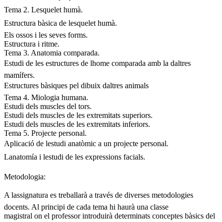
Tema 2. Lesquelet humà.
Estructura bàsica de lesquelet humà.
Els ossos i les seves forms.
Estructura i ritme.
Tema 3. Anatomia comparada.
Estudi de les estructures de lhome comparada amb la daltres
mamífers.
Estructures bàsiques pel dibuix daltres animals
Tema 4. Miologia humana.
Estudi dels muscles del tors.
Estudi dels muscles de les extremitats superiors.
Estudi dels muscles de les extremitats inferiors.
Tema 5. Projecte personal.
Aplicació de lestudi anatòmic a un projecte personal.
Lanatomía i lestudi de les expressions facials.
Metodologia:
A lassignatura es treballarà a través de diverses metodologies
docents. Al principi de cada tema hi haurà una classe
magistral on el professor introduirà determinats conceptes bàsics del