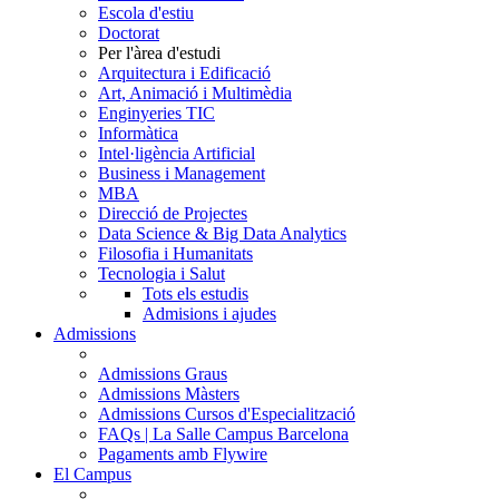
Escola d'estiu
Doctorat
Per l'àrea d'estudi
Arquitectura i Edificació
Art, Animació i Multimèdia
Enginyeries TIC
Informàtica
Intel·ligència Artificial
Business i Management
MBA
Direcció de Projectes
Data Science & Big Data Analytics
Filosofia i Humanitats
Tecnologia i Salut
Tots els estudis
Admisions i ajudes
Admissions
Admissions Graus
Admissions Màsters
Admissions Cursos d'Especialització
FAQs | La Salle Campus Barcelona
Pagaments amb Flywire
El Campus