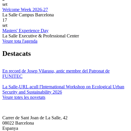
set
Welcome Week 2026-27
La Salle Campus Barcelona
17
set
Masters' Experience Day
La Salle Executive & Professional Center
Veure tota l'agenda
Destacats
En record de Josep Vilarasu, antic membre del Patronat de
FUNITEC
La Salle-URL acull l'International Workshop on Ecological Urban
Security and Sustainability 2026
Veure totes les novetats
Carrer de Sant Joan de La Salle, 42
08022 Barcelona
Espanya