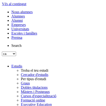
Vés al contingut
Nous alumnes
Alumnes
Alumni
Empreses
Universitats
Escoles i famílies
Premsa
Search
Estudis
Troba el teu estudi
Cercador d'estudis
Per tipus d'estudi
Graus
Dobles titulacions
Màsters i Postgraus
Cursos d'especialització
Formació online
Executive Education