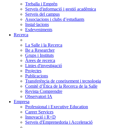
Treballa i Emprèn
Serveis d'informació i gestió acadèmica
Serveis del campus
Associacions i clubs d’estudiants
Instal·lacions
Esdeveniments
Recerca
La Salle i la Recerca
Be a Researcher
Grups i Instituts
Àrees de recerca
Linies d'investigació
Projectes
Publicacions
Transferència de coneixement i tecnologia
Comitè d’Ètica de la Recerca de la Salle
Revista Comprendre
Observatori IA
Empresa
Professional i Executive Education
Career Services
Innovació i R+D
Serveis d'Emprenedoria i Acceleració