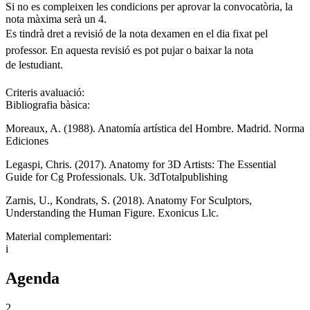
Si no es compleixen les condicions per aprovar la convocatòria, la
nota màxima serà un 4.
Es tindrà dret a revisió de la nota dexamen en el dia fixat pel
professor. En aquesta revisió es pot pujar o baixar la nota
de lestudiant.
Criteris avaluació:
Bibliografia bàsica:
Moreaux, A. (1988). Anatomía artística del Hombre. Madrid. Norma
Ediciones
Legaspi, Chris. (2017). Anatomy for 3D Artists: The Essential
Guide for Cg Professionals. Uk. 3dTotalpublishing
Zarnis, U., Kondrats, S. (2018). Anatomy For Sculptors,
Understanding the Human Figure. Exonicus Llc.
Material complementari:
i
Agenda
2