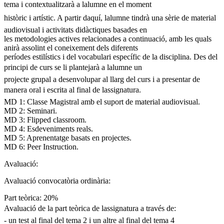
tema i contextualitzarà a lalumne en el moment
històric i artístic. A partir daquí, lalumne tindrà una sèrie de material
audiovisual i activitats didàctiques basades en
les metodologies actives relacionades a continuació, amb les quals
anirà assolint el coneixement dels diferents
períodes estilístics i del vocabulari específic de la disciplina. Des del
principi de curs se li plantejarà a lalumne un
projecte grupal a desenvolupar al llarg del curs i a presentar de
manera oral i escrita al final de lassignatura.
MD 1: Classe Magistral amb el suport de material audiovisual.
MD 2: Seminari.
MD 3: Flipped classroom.
MD 4: Esdeveniments reals.
MD 5: Aprenentatge basats en projectes.
MD 6: Peer Instruction.
Avaluació:
Avaluació convocatòria ordinària:
Part teòrica: 20%
Avaluació de la part teòrica de lassignatura a través de:
- un test al final del tema 2 i un altre al final del tema 4