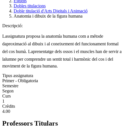
Estudis
Dobles titulacions
Doble titulació d'Arts Digitals i Animació
Anatomia i dibuix de la figura humana
Descripció:
Lassignatura proposa la anatomía humana com a métode
daproximació al dibuix i al coneixement del funcionament formal
del cos humà. Laprenentatge dels ossos i el muscles han de servir a
lalumne per comprendre un sentit total i harmònic del cos i del
moviment de la figura humana.
Tipus assignatura
Primer - Obligatoria
Semestre
Segon
Curs
1
Crèdits
4.00
Professors Titulars