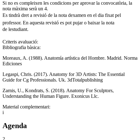
Si no es compleixen les condicions per aprovar la convocatòria, la
nota màxima serà un 4.
Es tindrà dret a revisió de la nota dexamen en el dia fixat pel
professor. En aquesta revisió es pot pujar o baixar la nota
de lestudiant.
Criteris avaluació:
Bibliografia bàsica:
Moreaux, A. (1988). Anatomía artística del Hombre. Madrid. Norma
Ediciones
Legaspi, Chris. (2017). Anatomy for 3D Artists: The Essential
Guide for Cg Professionals. Uk. 3dTotalpublishing
Zarnis, U., Kondrats, S. (2018). Anatomy For Sculptors,
Understanding the Human Figure. Exonicus Llc.
Material complementari:
i
Agenda
2