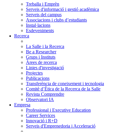
Treballa i Emprèn
Serveis d'informació i gestió acadèmica
Serveis del campus
Associacions i clubs d’estudiants
Instal·lacions
Esdeveniments
Recerca
La Salle i la Recerca
Be a Researcher
Grups i Instituts
Àrees de recerca
Linies d'investigació
Projectes
Publicacions
Transferència de coneixement i tecnologia
Comitè d’Ètica de la Recerca de la Salle
Revista Comprendre
Observatori IA
Empresa
Professional i Executive Education
Career Services
Innovació i R+D
Serveis d'Emprenedoria i Acceleració