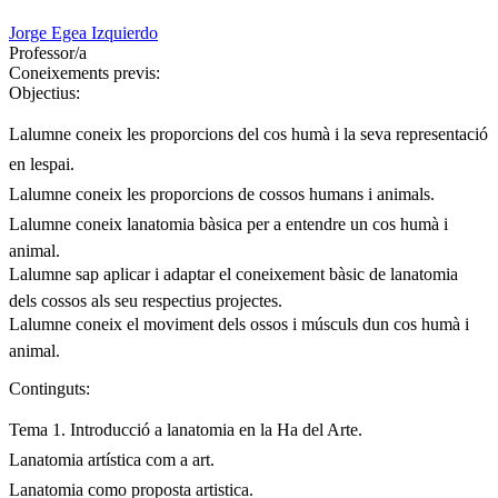
Jorge Egea Izquierdo
Professor/a
Coneixements previs:
Objectius:
Lalumne coneix les proporcions del cos humà i la seva representació
en lespai.
Lalumne coneix les proporcions de cossos humans i animals.
Lalumne coneix lanatomia bàsica per a entendre un cos humà i
animal.
Lalumne sap aplicar i adaptar el coneixement bàsic de lanatomia
dels cossos als seu respectius projectes.
Lalumne coneix el moviment dels ossos i músculs dun cos humà i
animal.
Continguts:
Tema 1. Introducció a lanatomia en la Ha del Arte.
Lanatomia artística com a art.
Lanatomia como proposta artistica.