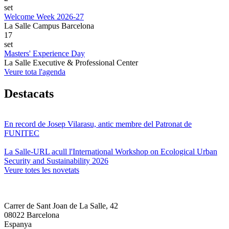
set
Welcome Week 2026-27
La Salle Campus Barcelona
17
set
Masters' Experience Day
La Salle Executive & Professional Center
Veure tota l'agenda
Destacats
En record de Josep Vilarasu, antic membre del Patronat de
FUNITEC
La Salle-URL acull l'International Workshop on Ecological Urban
Security and Sustainability 2026
Veure totes les novetats
Carrer de Sant Joan de La Salle, 42
08022 Barcelona
Espanya