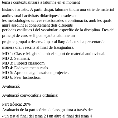
tema i contextualitzarà a lalumne en el moment
històric i artístic. A partir daquí, lalumne tindrà una sèrie de material
audiovisual i activitats didàctiques basades en
les metodologies actives relacionades a continuació, amb les quals
anirà assolint el coneixement dels diferents
períodes estilístics i del vocabulari específic de la disciplina. Des del
principi de curs se li plantejarà a lalumne un
projecte grupal a desenvolupar al llarg del curs i a presentar de
manera oral i escrita al final de lassignatura.
MD 1: Classe Magistral amb el suport de material audiovisual.
MD 2: Seminari.
MD 3: Flipped classroom.
MD 4: Esdeveniments reals.
MD 5: Aprenentatge basats en projectes.
MD 6: Peer Instruction.
Avaluació:
Avaluació convocatòria ordinària:
Part teòrica: 20%
Avaluació de la part teòrica de lassignatura a través de:
- un test al final del tema 2 i un altre al final del tema 4