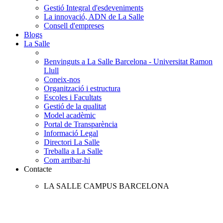
Gestió Integral d'esdeveniments
La innovació, ADN de La Salle
Consell d'empreses
Blogs
La Salle
Benvinguts a La Salle Barcelona - Universitat Ramon
Llull
Coneix-nos
Organització i estructura
Escoles i Facultats
Gestió de la qualitat
Model acadèmic
Portal de Transparència
Informació Legal
Directori La Salle
Treballa a La Salle
Com arribar-hi
Contacte
LA SALLE CAMPUS BARCELONA