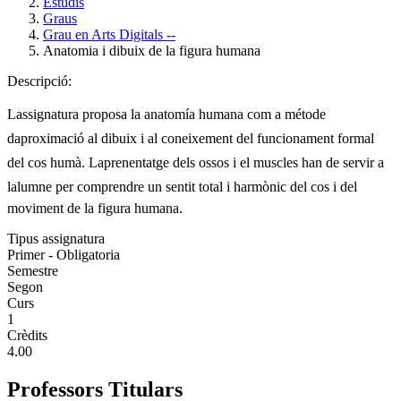
Estudis
Graus
Grau en Arts Digitals --
Anatomia i dibuix de la figura humana
Descripció:
Lassignatura proposa la anatomía humana com a métode
daproximació al dibuix i al coneixement del funcionament formal
del cos humà. Laprenentatge dels ossos i el muscles han de servir a
lalumne per comprendre un sentit total i harmònic del cos i del
moviment de la figura humana.
Tipus assignatura
Primer - Obligatoria
Semestre
Segon
Curs
1
Crèdits
4.00
Professors Titulars