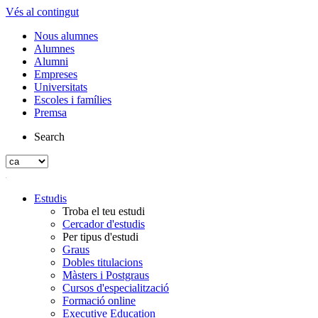
Vés al contingut
Nous alumnes
Alumnes
Alumni
Empreses
Universitats
Escoles i famílies
Premsa
Search
Estudis
Troba el teu estudi
Cercador d'estudis
Per tipus d'estudi
Graus
Dobles titulacions
Màsters i Postgraus
Cursos d'especialització
Formació online
Executive Education