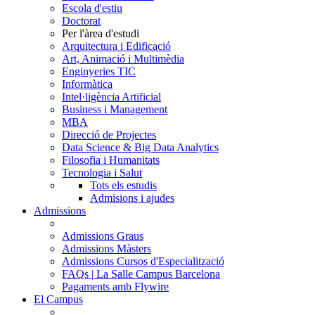
Escola d'estiu
Doctorat
Per l'àrea d'estudi
Arquitectura i Edificació
Art, Animació i Multimèdia
Enginyeries TIC
Informàtica
Intel·ligència Artificial
Business i Management
MBA
Direcció de Projectes
Data Science & Big Data Analytics
Filosofia i Humanitats
Tecnologia i Salut
Tots els estudis
Admisions i ajudes
Admissions
Admissions Graus
Admissions Màsters
Admissions Cursos d'Especialització
FAQs | La Salle Campus Barcelona
Pagaments amb Flywire
El Campus