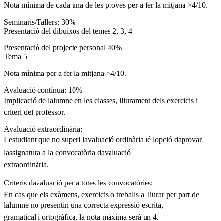
Nota mínima de cada una de les proves per a fer la mitjana >4/10.
Seminaris/Tallers: 30%
Presentació del dibuixos del temes 2, 3, 4
Presentació del projecte personal 40%
Tema 5
Nota mínima per a fer la mitjana >4/10.
Avaluació contínua: 10%
Implicació de lalumne en les classes, lliurament dels exercicis i
criteri del professor.
Avaluació extraordinària:
Lestudiant que no superi lavaluació ordinària té lopció daprovar
lassignatura a la convocatòria davaluació
extraordinària.
Criteris davaluació per a totes les convocatòries:
En cas que els exàmens, exercicis o treballs a lliurar per part de
lalumne no presentin una correcta expressió escrita,
gramatical i ortogràfica, la nota màxima serà un 4.