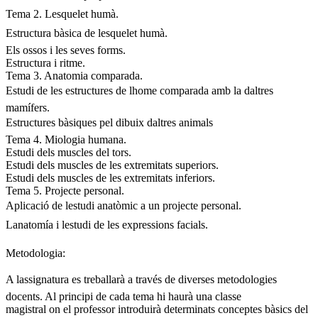
Tema 2. Lesquelet humà.
Estructura bàsica de lesquelet humà.
Els ossos i les seves forms.
Estructura i ritme.
Tema 3. Anatomia comparada.
Estudi de les estructures de lhome comparada amb la daltres
mamífers.
Estructures bàsiques pel dibuix daltres animals
Tema 4. Miologia humana.
Estudi dels muscles del tors.
Estudi dels muscles de les extremitats superiors.
Estudi dels muscles de les extremitats inferiors.
Tema 5. Projecte personal.
Aplicació de lestudi anatòmic a un projecte personal.
Lanatomía i lestudi de les expressions facials.
Metodologia:
A lassignatura es treballarà a través de diverses metodologies
docents. Al principi de cada tema hi haurà una classe
magistral on el professor introduirà determinats conceptes bàsics del