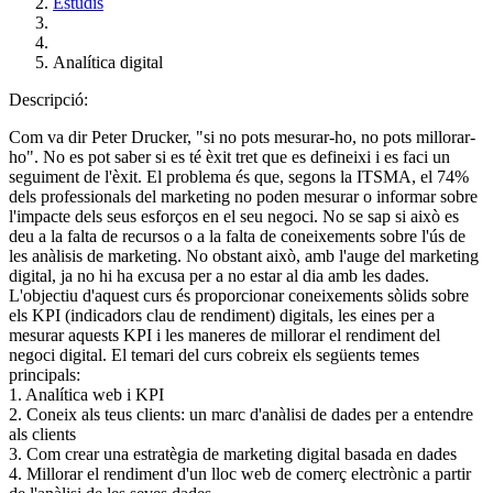
Estudis
Analítica digital
Descripció:
Com va dir Peter Drucker, "si no pots mesurar-ho, no pots millorar-
ho". No es pot saber si es té èxit tret que es defineixi i es faci un
seguiment de l'èxit. El problema és que, segons la ITSMA, el 74%
dels professionals del marketing no poden mesurar o informar sobre
l'impacte dels seus esforços en el seu negoci. No se sap si això es
deu a la falta de recursos o a la falta de coneixements sobre l'ús de
les anàlisis de marketing. No obstant això, amb l'auge del marketing
digital, ja no hi ha excusa per a no estar al dia amb les dades.
L'objectiu d'aquest curs és proporcionar coneixements sòlids sobre
els KPI (indicadors clau de rendiment) digitals, les eines per a
mesurar aquests KPI i les maneres de millorar el rendiment del
negoci digital. El temari del curs cobreix els següents temes
principals:
1. Analítica web i KPI
2. Coneix als teus clients: un marc d'anàlisi de dades per a entendre
als clients
3. Com crear una estratègia de marketing digital basada en dades
4. Millorar el rendiment d'un lloc web de comerç electrònic a partir