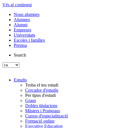
Vés al contingut
Nous alumnes
Alumnes
Alumni
Empreses
Universitats
Escoles i famílies
Premsa
Search
Estudis
Troba el teu estudi
Cercador d'estudis
Per tipus d'estudi
Graus
Dobles titulacions
Màsters i Postgraus
Cursos d'especialització
Formació online
Executive Education