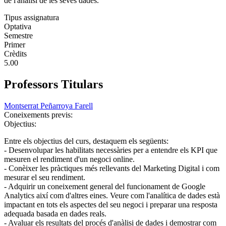
de l'anàlisi de les seves dades.
Tipus assignatura
Optativa
Semestre
Primer
Crèdits
5.00
Professors Titulars
Montserrat Peñarroya Farell
Coneixements previs:
Objectius:
Entre els objectius del curs, destaquem els següents:
- Desenvolupar les habilitats necessàries per a entendre els KPI que
mesuren el rendiment d'un negoci online.
- Conèixer les pràctiques més rellevants del Marketing Digital i com
mesurar el seu rendiment.
- Adquirir un coneixement general del funcionament de Google
Analytics així com d'altres eines. Veure com l'analítica de dades està
impactant en tots els aspectes del seu negoci i preparar una resposta
adequada basada en dades reals.
- Avaluar els resultats del procés d'anàlisi de dades i demostrar com