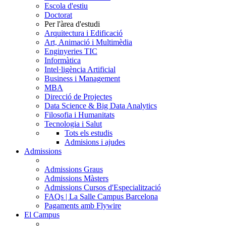
Escola d'estiu
Doctorat
Per l'àrea d'estudi
Arquitectura i Edificació
Art, Animació i Multimèdia
Enginyeries TIC
Informàtica
Intel·ligència Artificial
Business i Management
MBA
Direcció de Projectes
Data Science & Big Data Analytics
Filosofia i Humanitats
Tecnologia i Salut
Tots els estudis
Admisions i ajudes
Admissions
Admissions Graus
Admissions Màsters
Admissions Cursos d'Especialització
FAQs | La Salle Campus Barcelona
Pagaments amb Flywire
El Campus