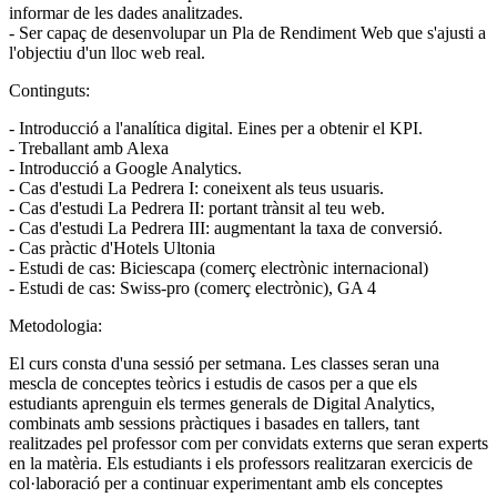
informar de les dades analitzades.
- Ser capaç de desenvolupar un Pla de Rendiment Web que s'ajusti a
l'objectiu d'un lloc web real.
Continguts:
- Introducció a l'analítica digital. Eines per a obtenir el KPI.
- Treballant amb Alexa
- Introducció a Google Analytics.
- Cas d'estudi La Pedrera I: coneixent als teus usuaris.
- Cas d'estudi La Pedrera II: portant trànsit al teu web.
- Cas d'estudi La Pedrera III: augmentant la taxa de conversió.
- Cas pràctic d'Hotels Ultonia
- Estudi de cas: Biciescapa (comerç electrònic internacional)
- Estudi de cas: Swiss-pro (comerç electrònic), GA 4
Metodologia:
El curs consta d'una sessió per setmana. Les classes seran una
mescla de conceptes teòrics i estudis de casos per a que els
estudiants aprenguin els termes generals de Digital Analytics,
combinats amb sessions pràctiques i basades en tallers, tant
realitzades pel professor com per convidats externs que seran experts
en la matèria. Els estudiants i els professors realitzaran exercicis de
col·laboració per a continuar experimentant amb els conceptes