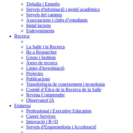
Treballa i Emprèn
Serveis d'informació i gestió acadèmica
Serveis del campus
Associacions i clubs d’estudiants
Instal·lacions
Esdeveniments
Recerca
La Salle i la Recerca
Be a Researcher
Grups i Instituts
Àrees de recerca
Linies d'investigació
Projectes
Publicacions
Transferència de coneixement i tecnologia
Comitè d’Ètica de la Recerca de la Salle
Revista Comprendre
Observatori IA
Empresa
Professional i Executive Education
Career Services
Innovació i R+D
Serveis d'Emprenedoria i Acceleració