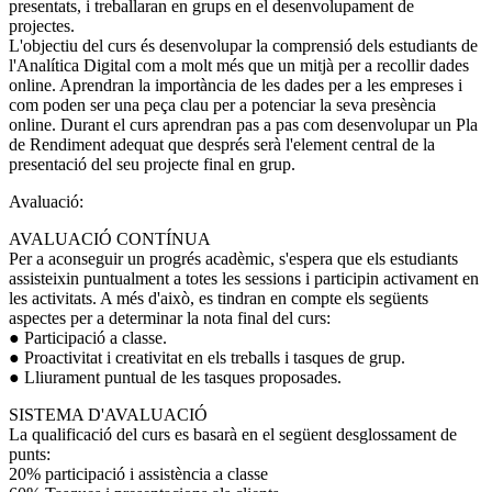
presentats, i treballaran en grups en el desenvolupament de
projectes.
L'objectiu del curs és desenvolupar la comprensió dels estudiants de
l'Analítica Digital com a molt més que un mitjà per a recollir dades
online. Aprendran la importància de les dades per a les empreses i
com poden ser una peça clau per a potenciar la seva presència
online. Durant el curs aprendran pas a pas com desenvolupar un Pla
de Rendiment adequat que després serà l'element central de la
presentació del seu projecte final en grup.
Avaluació:
AVALUACIÓ CONTÍNUA
Per a aconseguir un progrés acadèmic, s'espera que els estudiants
assisteixin puntualment a totes les sessions i participin activament en
les activitats. A més d'això, es tindran en compte els següents
aspectes per a determinar la nota final del curs:
● Participació a classe.
● Proactivitat i creativitat en els treballs i tasques de grup.
● Lliurament puntual de les tasques proposades.
SISTEMA D'AVALUACIÓ
La qualificació del curs es basarà en el següent desglossament de
punts:
20% participació i assistència a classe