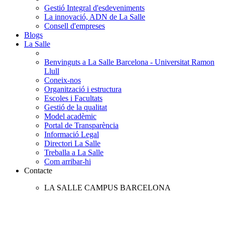
Gestió Integral d'esdeveniments
La innovació, ADN de La Salle
Consell d'empreses
Blogs
La Salle
Benvinguts a La Salle Barcelona - Universitat Ramon
Llull
Coneix-nos
Organització i estructura
Escoles i Facultats
Gestió de la qualitat
Model acadèmic
Portal de Transparència
Informació Legal
Directori La Salle
Treballa a La Salle
Com arribar-hi
Contacte
LA SALLE CAMPUS BARCELONA