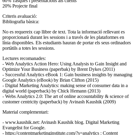
60% Tasques i presentacions als clients
20% Projecte final
Criteris avaluació:
Bibliografia bàsica:
No es requereix cap llibre de text. Tota la informació rellevant es
proporcionarà durant les sessions i a través de les plataformes en
línia disponibles. Els estudiants hauran de portar els seus ordinadors
portàtils a totes les sessions.
Lectures recomanades:
- Web Analytics Action Hero: Using Analysis to Gain Insight and
Optimize Your Business (paperbak) by Brent Dykes (2011)
- Successful Analytics eBook 1: Gain business insights by managing
Google Analytics (eBook) by Brian Clifton (2015)
- Digital Marketing Analytics: making sense of consumer data in a
digital world (paperback) by Chick Hemann (2013)
- Webs Analytics 2.0: The art of online accountability & science of
customer centricity (paperback) by Avinash Kaushik (2009)
Material complementari:
- www.kaushik.net: Avinash Kaushik blog. Digital Marketing
Evangelist for Google.
- https://contentmarketinginstitute.com/?s=analytics : Content