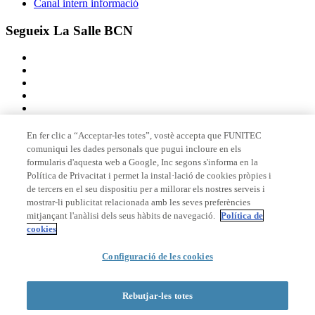
Canal intern informació
Segueix La Salle BCN
En fer clic a “Acceptar-les totes”, vostè accepta que FUNITEC
comuniqui les dades personals que pugui incloure en els
Membre de
formularis d'aquesta web a Google, Inc segons s'informa en la
Política de Privacitat i permet la instal·lació de cookies pròpies i
de tercers en el seu dispositiu per a millorar els nostres serveis i
mostrar-li publicitat relacionada amb les seves preferències
Acreditacions
mitjançant l'anàlisi dels seus hàbits de navegació.
Política de
cookies
Configuració de les cookies
© 2026 La Salle Campus Barcelona - URL |
Avís legal
|
Política de
privacitat
|
Política de cookies
Rebutjar-les totes
Formulari de cerca