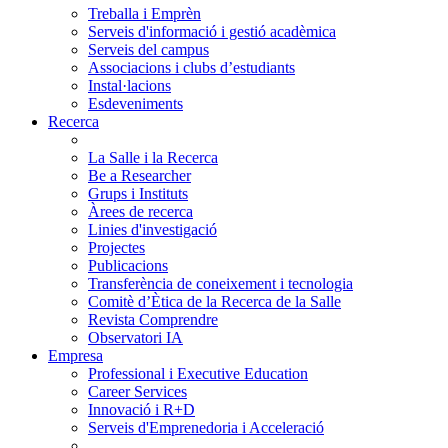
Treballa i Emprèn
Serveis d'informació i gestió acadèmica
Serveis del campus
Associacions i clubs d’estudiants
Instal·lacions
Esdeveniments
Recerca
La Salle i la Recerca
Be a Researcher
Grups i Instituts
Àrees de recerca
Linies d'investigació
Projectes
Publicacions
Transferència de coneixement i tecnologia
Comitè d’Ètica de la Recerca de la Salle
Revista Comprendre
Observatori IA
Empresa
Professional i Executive Education
Career Services
Innovació i R+D
Serveis d'Emprenedoria i Acceleració