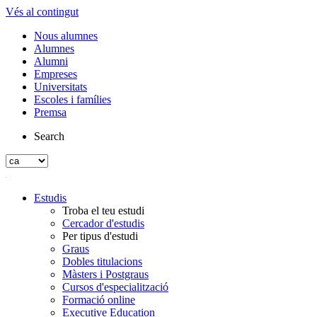
Vés al contingut
Nous alumnes
Alumnes
Alumni
Empreses
Universitats
Escoles i famílies
Premsa
Search
Estudis
Troba el teu estudi
Cercador d'estudis
Per tipus d'estudi
Graus
Dobles titulacions
Màsters i Postgraus
Cursos d'especialització
Formació online
Executive Education