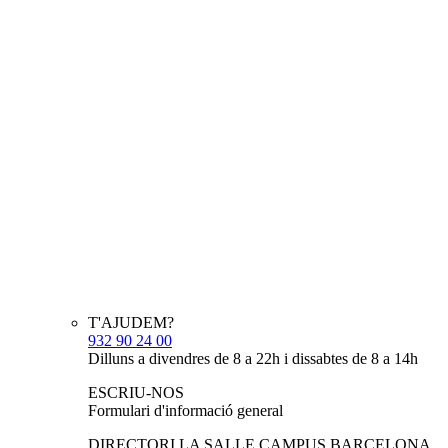
T'AJUDEM?
932 90 24 00
Dilluns a divendres de 8 a 22h i dissabtes de 8 a 14h
ESCRIU-NOS
Formulari d'informació general
DIRECTORI LA SALLE CAMPUS BARCELONA