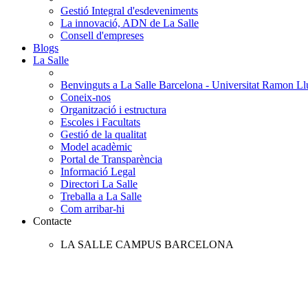
Gestió Integral d'esdeveniments
La innovació, ADN de La Salle
Consell d'empreses
Blogs
La Salle
Benvinguts a La Salle Barcelona - Universitat Ramon Llu
Coneix-nos
Organització i estructura
Escoles i Facultats
Gestió de la qualitat
Model acadèmic
Portal de Transparència
Informació Legal
Directori La Salle
Treballa a La Salle
Com arribar-hi
Contacte
LA SALLE CAMPUS BARCELONA