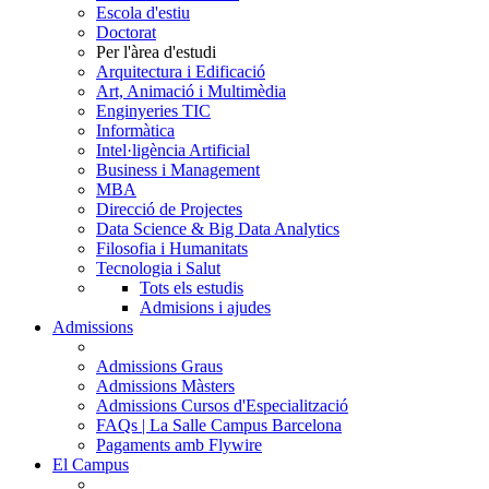
Escola d'estiu
Doctorat
Per l'àrea d'estudi
Arquitectura i Edificació
Art, Animació i Multimèdia
Enginyeries TIC
Informàtica
Intel·ligència Artificial
Business i Management
MBA
Direcció de Projectes
Data Science & Big Data Analytics
Filosofia i Humanitats
Tecnologia i Salut
Tots els estudis
Admisions i ajudes
Admissions
Admissions Graus
Admissions Màsters
Admissions Cursos d'Especialització
FAQs | La Salle Campus Barcelona
Pagaments amb Flywire
El Campus