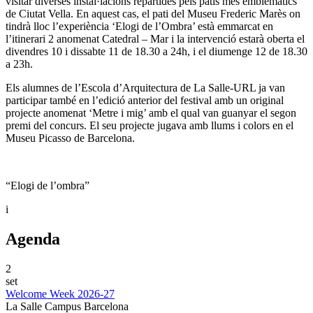
visitar diverses instal·lacions repartides pels patis més emblemàtics
de Ciutat Vella. En aquest cas, el pati del Museu Frederic Marès on
tindrà lloc l’experiència ‘Elogi de l’Ombra’ està emmarcat en
l’itinerari 2 anomenat Catedral – Mar i la intervenció estarà oberta el
divendres 10 i dissabte 11 de 18.30 a 24h, i el diumenge 12 de 18.30
a 23h.
Els alumnes de l’Escola d’Arquitectura de La Salle-URL ja van
participar també en l’edició anterior del festival amb un original
projecte anomenat ‘Metre i mig’ amb el qual van guanyar el segon
premi del concurs. El seu projecte jugava amb llums i colors en el
Museu Picasso de Barcelona.
“Elogi de l’ombra”
i
Agenda
2
set
Welcome Week 2026-27
La Salle Campus Barcelona