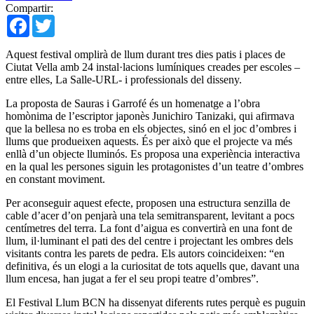
Compartir:
Facebook
Twitter
Aquest festival omplirà de llum durant tres dies patis i places de
Ciutat Vella amb 24 instal·lacions lumíniques creades per escoles –
entre elles, La Salle-URL- i professionals del disseny.
La proposta de Sauras i Garrofé és un homenatge a l’obra
homònima de l’escriptor japonès Junichiro Tanizaki, qui afirmava
que la bellesa no es troba en els objectes, sinó en el joc d’ombres i
llums que produeixen aquests. És per això que el projecte va més
enllà d’un objecte lluminós. Es proposa una experiència interactiva
en la qual les persones siguin les protagonistes d’un teatre d’ombres
en constant moviment.
Per aconseguir aquest efecte, proposen una estructura senzilla de
cable d’acer d’on penjarà una tela semitransparent, levitant a pocs
centímetres del terra. La font d’aigua es convertirà en una font de
llum, il·luminant el pati des del centre i projectant les ombres dels
visitants contra les parets de pedra. Els autors coincideixen: “en
definitiva, és un elogi a la curiositat de tots aquells que, davant una
llum encesa, han jugat a fer el seu propi teatre d’ombres”.
El Festival Llum BCN ha dissenyat diferents rutes perquè es puguin