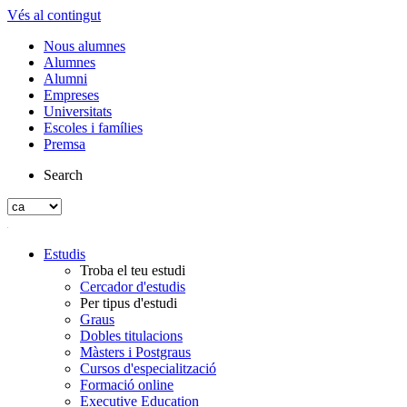
Vés al contingut
Nous alumnes
Alumnes
Alumni
Empreses
Universitats
Escoles i famílies
Premsa
Search
Estudis
Troba el teu estudi
Cercador d'estudis
Per tipus d'estudi
Graus
Dobles titulacions
Màsters i Postgraus
Cursos d'especialització
Formació online
Executive Education