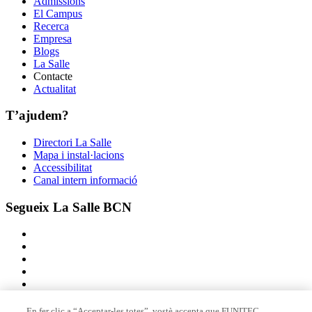
Admissions
El Campus
Recerca
Empresa
Blogs
La Salle
Contacte
Actualitat
T’ajudem?
Directori La Salle
Mapa i instal·lacions
Accessibilitat
Canal intern informació
Segueix La Salle BCN
En fer clic a “Acceptar-les totes”, vostè accepta que FUNITEC