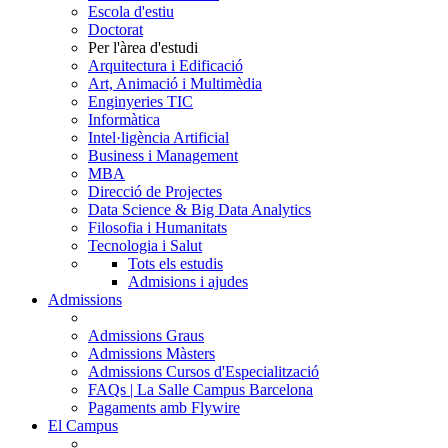
Escola d'estiu
Doctorat
Per l'àrea d'estudi
Arquitectura i Edificació
Art, Animació i Multimèdia
Enginyeries TIC
Informàtica
Intel·ligència Artificial
Business i Management
MBA
Direcció de Projectes
Data Science & Big Data Analytics
Filosofia i Humanitats
Tecnologia i Salut
Tots els estudis
Admisions i ajudes
Admissions
Admissions Graus
Admissions Màsters
Admissions Cursos d'Especialització
FAQs | La Salle Campus Barcelona
Pagaments amb Flywire
El Campus