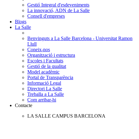
Gestió Integral d'esdeveniments
La innovació, ADN de La Salle
Consell d'empreses
Blogs
La Salle
Benvinguts a La Salle Barcelona - Universitat Ramon
Llull
Coneix-nos
Organització i estructura
Escoles i Facultats
Gestió de la qualitat
Model acadèmic
Portal de Transparència
Informació Legal
Directori La Salle
Treballa a La Salle
Com arribar-hi
Contacte
LA SALLE CAMPUS BARCELONA