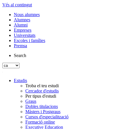
Vés al contingut
Nous alumnes
Alumnes
Alumni
Empreses
Universitats
Escoles i famílies
Premsa
Search
Estudis
Troba el teu estudi
Cercador d'estudis
Per tipus d'estudi
Graus
Dobles titulacions
Màsters i Postgraus
Cursos d'especialització
Formació online
Executive Education