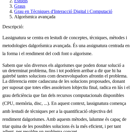
Estudis
Graus
Grau en Tècniques d'Interacció Digital i Computació
Algorísmica avançada
Descripció:
Lassignatura se centra en lestudi de conceptes, tècniques, mètodes i
metodologies dalgorísmica avançada. És una assignatura centrada en
la forma i el rendiment del codi font o algorisme.
Sabem que són diversos els algorismes que poden donar solució a
un determinat problema, fins i tot podríem arribar a dir que hi ha
gairebé tantes solucions com desenvolupadors afrontin el problema.
La diferencia entre cadascuna de les solucions proposades, donant
per suposat que totes elles assoleixen lobjectiu final, radica en lús i el
grau deficiència que fan dels recursos computacionals disponibles
(CPU, memòria, disc, ...). En aquest context, lassignatura comença
amb lestudi de tècniques per a la quantificació objectiva del
rendiment dalgorismes. Amb aquests mètodes, lalumne és capaç de
triar quina de les possibles solucions és la més eficient, i per tant
adient, per resoldre un problema concret.