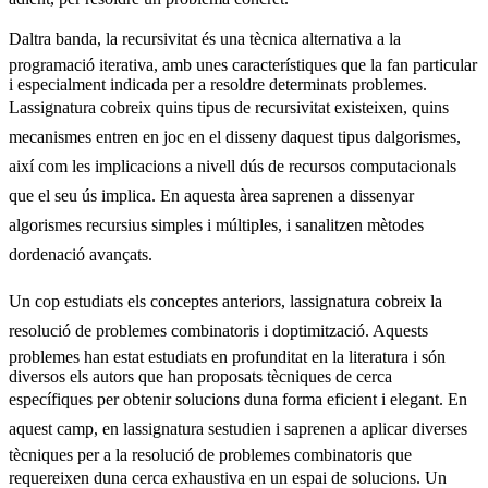
Daltra banda, la recursivitat és una tècnica alternativa a la
programació iterativa, amb unes característiques que la fan particular
i especialment indicada per a resoldre determinats problemes.
Lassignatura cobreix quins tipus de recursivitat existeixen, quins
mecanismes entren en joc en el disseny daquest tipus dalgorismes,
així com les implicacions a nivell dús de recursos computacionals
que el seu ús implica. En aquesta àrea saprenen a dissenyar
algorismes recursius simples i múltiples, i sanalitzen mètodes
dordenació avançats.
Un cop estudiats els conceptes anteriors, lassignatura cobreix la
resolució de problemes combinatoris i doptimització. Aquests
problemes han estat estudiats en profunditat en la literatura i són
diversos els autors que han proposats tècniques de cerca
específiques per obtenir solucions duna forma eficient i elegant. En
aquest camp, en lassignatura sestudien i saprenen a aplicar diverses
tècniques per a la resolució de problemes combinatoris que
requereixen duna cerca exhaustiva en un espai de solucions. Un