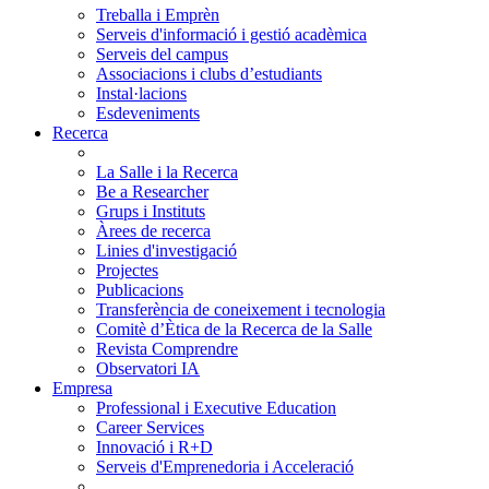
Treballa i Emprèn
Serveis d'informació i gestió acadèmica
Serveis del campus
Associacions i clubs d’estudiants
Instal·lacions
Esdeveniments
Recerca
La Salle i la Recerca
Be a Researcher
Grups i Instituts
Àrees de recerca
Linies d'investigació
Projectes
Publicacions
Transferència de coneixement i tecnologia
Comitè d’Ètica de la Recerca de la Salle
Revista Comprendre
Observatori IA
Empresa
Professional i Executive Education
Career Services
Innovació i R+D
Serveis d'Emprenedoria i Acceleració