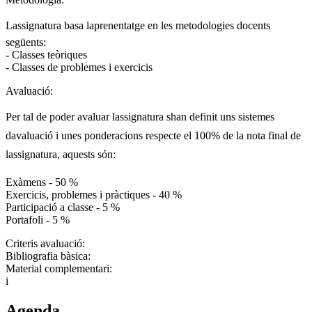
Lassignatura basa laprenentatge en les metodologies docents
següents:
- Classes teòriques
- Classes de problemes i exercicis
Avaluació:
Per tal de poder avaluar lassignatura shan definit uns sistemes
davaluació i unes ponderacions respecte el 100% de la nota final de
lassignatura, aquests són:
Exàmens - 50 %
Exercicis, problemes i pràctiques - 40 %
Participació a classe - 5 %
Portafoli - 5 %
Criteris avaluació:
Bibliografia bàsica:
Material complementari:
i
Agenda