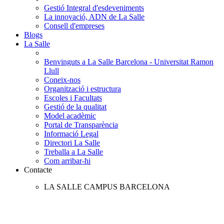
Gestió Integral d'esdeveniments
La innovació, ADN de La Salle
Consell d'empreses
Blogs
La Salle
Benvinguts a La Salle Barcelona - Universitat Ramon
Llull
Coneix-nos
Organització i estructura
Escoles i Facultats
Gestió de la qualitat
Model acadèmic
Portal de Transparència
Informació Legal
Directori La Salle
Treballa a La Salle
Com arribar-hi
Contacte
LA SALLE CAMPUS BARCELONA