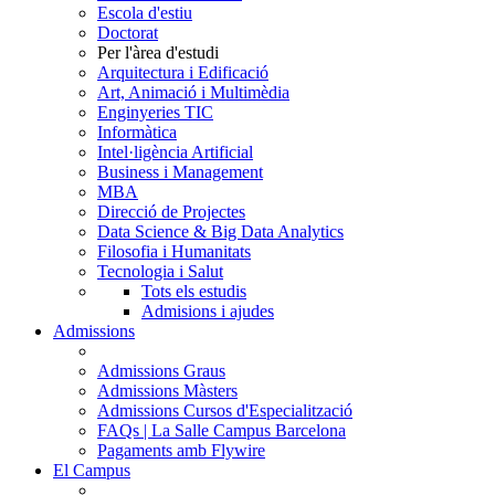
Escola d'estiu
Doctorat
Per l'àrea d'estudi
Arquitectura i Edificació
Art, Animació i Multimèdia
Enginyeries TIC
Informàtica
Intel·ligència Artificial
Business i Management
MBA
Direcció de Projectes
Data Science & Big Data Analytics
Filosofia i Humanitats
Tecnologia i Salut
Tots els estudis
Admisions i ajudes
Admissions
Admissions Graus
Admissions Màsters
Admissions Cursos d'Especialització
FAQs | La Salle Campus Barcelona
Pagaments amb Flywire
El Campus