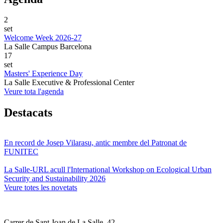
2
set
Welcome Week 2026-27
La Salle Campus Barcelona
17
set
Masters' Experience Day
La Salle Executive & Professional Center
Veure tota l'agenda
Destacats
En record de Josep Vilarasu, antic membre del Patronat de
FUNITEC
La Salle-URL acull l'International Workshop on Ecological Urban
Security and Sustainability 2026
Veure totes les novetats
Carrer de Sant Joan de La Salle, 42