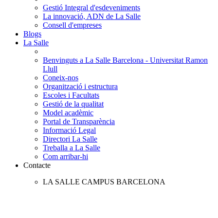
Gestió Integral d'esdeveniments
La innovació, ADN de La Salle
Consell d'empreses
Blogs
La Salle
Benvinguts a La Salle Barcelona - Universitat Ramon
Llull
Coneix-nos
Organització i estructura
Escoles i Facultats
Gestió de la qualitat
Model acadèmic
Portal de Transparència
Informació Legal
Directori La Salle
Treballa a La Salle
Com arribar-hi
Contacte
LA SALLE CAMPUS BARCELONA