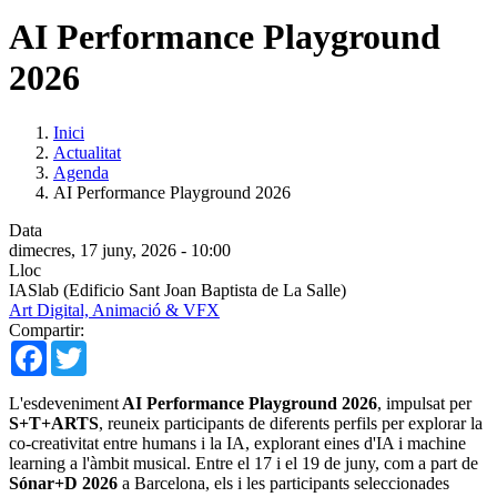
AI Performance Playground
2026
Inici
Actualitat
Agenda
AI Performance Playground 2026
Data
dimecres, 17 juny, 2026 - 10:00
Lloc
IASlab (Edificio Sant Joan Baptista de La Salle)
Art Digital, Animació & VFX
Compartir:
Facebook
Twitter
L'esdeveniment
AI Performance Playground 2026
, impulsat per
S+T+ARTS
, reuneix participants de diferents perfils per explorar la
co-creativitat entre humans i la IA, explorant eines d'IA i machine
learning a l'àmbit musical. Entre el 17 i el 19 de juny, com a part de
Sónar+D 2026
a Barcelona, ​​els i les participants seleccionades