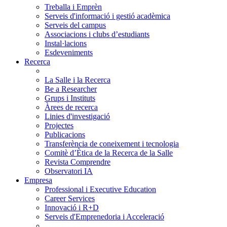
Treballa i Emprèn
Serveis d'informació i gestió acadèmica
Serveis del campus
Associacions i clubs d’estudiants
Instal·lacions
Esdeveniments
Recerca
La Salle i la Recerca
Be a Researcher
Grups i Instituts
Àrees de recerca
Linies d'investigació
Projectes
Publicacions
Transferència de coneixement i tecnologia
Comitè d’Ètica de la Recerca de la Salle
Revista Comprendre
Observatori IA
Empresa
Professional i Executive Education
Career Services
Innovació i R+D
Serveis d'Emprenedoria i Acceleració