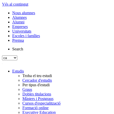
Vés al contingut
Nous alumnes
Alumnes
Alumni
Empreses
Universitats
Escoles i famílies
Premsa
Search
Estudis
Troba el teu estudi
Cercador d'estudis
Per tipus d'estudi
Graus
Dobles titulacions
Màsters i Postgraus
Cursos d'especialització
Formació online
Executive Education