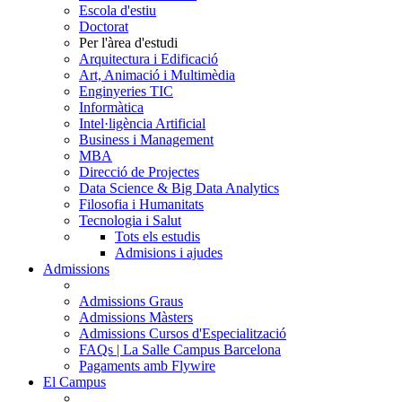
Escola d'estiu
Doctorat
Per l'àrea d'estudi
Arquitectura i Edificació
Art, Animació i Multimèdia
Enginyeries TIC
Informàtica
Intel·ligència Artificial
Business i Management
MBA
Direcció de Projectes
Data Science & Big Data Analytics
Filosofia i Humanitats
Tecnologia i Salut
Tots els estudis
Admisions i ajudes
Admissions
Admissions Graus
Admissions Màsters
Admissions Cursos d'Especialització
FAQs | La Salle Campus Barcelona
Pagaments amb Flywire
El Campus