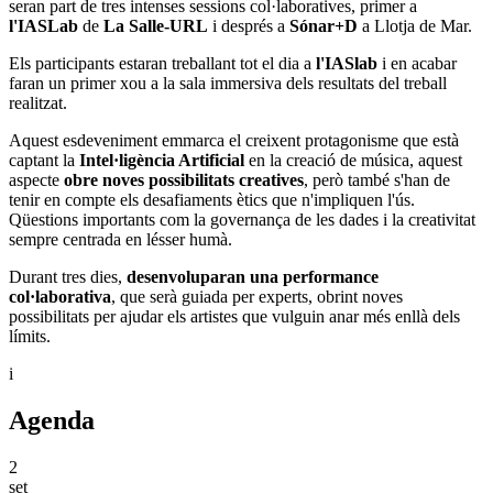
seran part de tres intenses sessions col·laboratives, primer a
l'IASLab
de
La Salle-URL
i després a
Sónar+D
a Llotja de Mar.
Els participants estaran treballant tot el dia a
l'IASlab
i en acabar
faran un primer xou a la sala immersiva dels resultats del treball
realitzat.
Aquest esdeveniment emmarca el creixent protagonisme que està
captant la
Intel·ligència Artificial
en la creació de música, aquest
aspecte
obre noves possibilitats creatives
, però també s'han de
tenir en compte els desafiaments ètics que n'impliquen l'ús.
Qüestions importants com la governança de les dades i la creativitat
sempre centrada en lésser humà.
Durant tres dies,
desenvoluparan una performance
col·laborativa
, que serà guiada per experts, obrint noves
possibilitats per ajudar els artistes que vulguin anar més enllà dels
límits.
i
Agenda
2
set