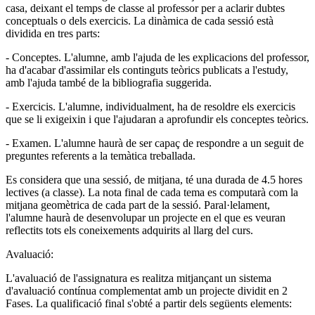
casa, deixant el temps de classe al professor per a aclarir dubtes
conceptuals o dels exercicis. La dinàmica de cada sessió està
dividida en tres parts:
- Conceptes. L'alumne, amb l'ajuda de les explicacions del professor,
ha d'acabar d'assimilar els continguts teòrics publicats a l'estudy,
amb l'ajuda també de la bibliografia suggerida.
- Exercicis. L'alumne, individualment, ha de resoldre els exercicis
que se li exigeixin i que l'ajudaran a aprofundir els conceptes teòrics.
- Examen. L'alumne haurà de ser capaç de respondre a un seguit de
preguntes referents a la temàtica treballada.
Es considera que una sessió, de mitjana, té una durada de 4.5 hores
lectives (a classe). La nota final de cada tema es computarà com la
mitjana geomètrica de cada part de la sessió. Paral·lelament,
l'alumne haurà de desenvolupar un projecte en el que es veuran
reflectits tots els coneixements adquirits al llarg del curs.
Avaluació:
L'avaluació de l'assignatura es realitza mitjançant un sistema
d'avaluació contínua complementat amb un projecte dividit en 2
Fases. La qualificació final s'obté a partir dels següents elements: