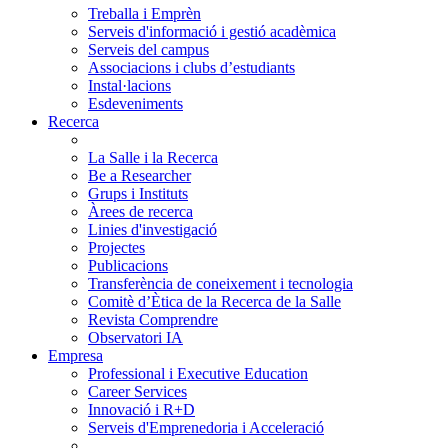
Treballa i Emprèn
Serveis d'informació i gestió acadèmica
Serveis del campus
Associacions i clubs d’estudiants
Instal·lacions
Esdeveniments
Recerca
La Salle i la Recerca
Be a Researcher
Grups i Instituts
Àrees de recerca
Linies d'investigació
Projectes
Publicacions
Transferència de coneixement i tecnologia
Comitè d’Ètica de la Recerca de la Salle
Revista Comprendre
Observatori IA
Empresa
Professional i Executive Education
Career Services
Innovació i R+D
Serveis d'Emprenedoria i Acceleració