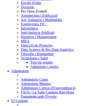
Escola d'estiu
Doctorat
Per l'àrea d'estudi
Arquitectura i Edificació
Art, Animació i Multimèdia
Enginyeries TIC
Informàtica
Intel·ligència Artificial
Business i Management
MBA
Direcció de Projectes
Data Science & Big Data Analytics
Filosofia i Humanitats
Tecnologia i Salut
Tots els estudis
Admisions i ajudes
Admissions
Admissions Graus
Admissions Màsters
Admissions Cursos d'Especialització
FAQs | La Salle Campus Barcelona
Pagaments amb Flywire
El Campus