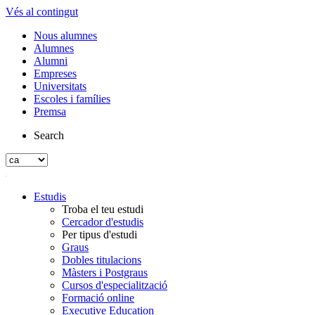
Vés al contingut
Nous alumnes
Alumnes
Alumni
Empreses
Universitats
Escoles i famílies
Premsa
Search
Estudis
Troba el teu estudi
Cercador d'estudis
Per tipus d'estudi
Graus
Dobles titulacions
Màsters i Postgraus
Cursos d'especialització
Formació online
Executive Education