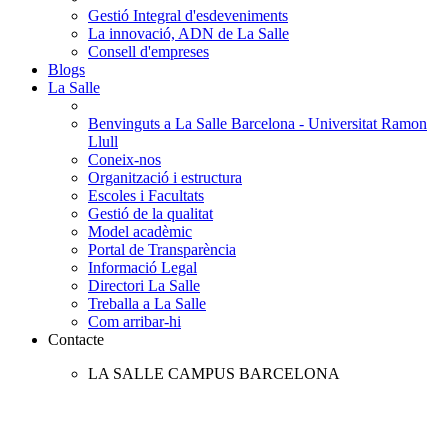
Gestió Integral d'esdeveniments
La innovació, ADN de La Salle
Consell d'empreses
Blogs
La Salle
Benvinguts a La Salle Barcelona - Universitat Ramon
Llull
Coneix-nos
Organització i estructura
Escoles i Facultats
Gestió de la qualitat
Model acadèmic
Portal de Transparència
Informació Legal
Directori La Salle
Treballa a La Salle
Com arribar-hi
Contacte
LA SALLE CAMPUS BARCELONA