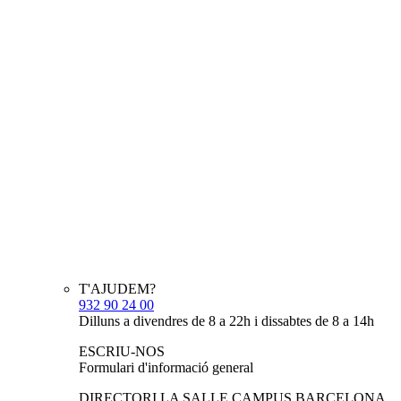
T'AJUDEM?
932 90 24 00
Dilluns a divendres de 8 a 22h i dissabtes de 8 a 14h
ESCRIU-NOS
Formulari d'informació general
DIRECTORI LA SALLE CAMPUS BARCELONA