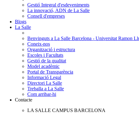
Gestió Integral d'esdeveniments
La innovació, ADN de La Salle
Consell d'empreses
Blogs
La Salle
Benvinguts a La Salle Barcelona - Universitat Ramon Llu
Coneix-nos
Organització i estructura
Escoles i Facultats
Gestió de la qualitat
Model acadèmic
Portal de Transparència
Informació Legal
Directori La Salle
Treballa a La Salle
Com arribar-hi
Contacte
LA SALLE CAMPUS BARCELONA