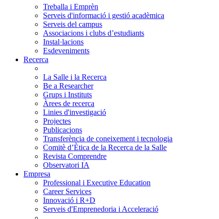
Treballa i Emprèn
Serveis d'informació i gestió acadèmica
Serveis del campus
Associacions i clubs d’estudiants
Instal·lacions
Esdeveniments
Recerca
La Salle i la Recerca
Be a Researcher
Grups i Instituts
Àrees de recerca
Linies d'investigació
Projectes
Publicacions
Transferència de coneixement i tecnologia
Comitè d’Ètica de la Recerca de la Salle
Revista Comprendre
Observatori IA
Empresa
Professional i Executive Education
Career Services
Innovació i R+D
Serveis d'Emprenedoria i Acceleració