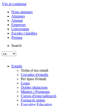
Vés al contingut
Nous alumnes
Alumnes
Alumni
Empreses
Universitats
Escoles i famílies
Premsa
Search
Estudis
Troba el teu estudi
Cercador d'estudis
Per tipus d'estudi
Graus
Dobles titulacions
Màsters i Postgraus
Cursos d'especialització
Formació online
Executive Education