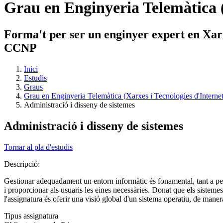
Grau en Enginyeria Telemàtica (
Forma't per ser un enginyer expert en Xarxe
CCNP
Inici
Estudis
Graus
Grau en Enginyeria Telemàtica (Xarxes i Tecnologies d'Internet
Administració i disseny de sistemes
Administració i disseny de sistemes
Tornar al pla d'estudis
Descripció:
Gestionar adequadament un entorn informàtic és fonamental, tant a petit
i proporcionar als usuaris les eines necessàries. Donat que els sistem
l'assignatura és oferir una visió global d'un sistema operatiu, de maner
Tipus assignatura