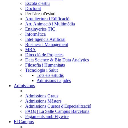
Escola d'estiu
Doctorat
Per l'àrea d'estudi
Arquitectura i Edificació
Art, Animació i Multimèdia
Enginyeries TIC
Informàtica
Intel·ligència Artificial
Business i Management
MBA
Direcció de Projectes
Data Science & Big Data Analytics
Filosofia i Humanitats
Tecnologia i Salut
Tots els estudis
Admisions i ajudes
Admissions
Admissions Graus
Admissions Màsters
Admissions Cursos d'Especialització
FAQs | La Salle Campus Barcelona
Pagaments amb Flywire
El Campus