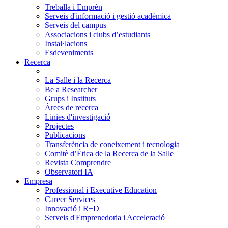
Treballa i Emprèn
Serveis d'informació i gestió acadèmica
Serveis del campus
Associacions i clubs d’estudiants
Instal·lacions
Esdeveniments
Recerca
La Salle i la Recerca
Be a Researcher
Grups i Instituts
Àrees de recerca
Linies d'investigació
Projectes
Publicacions
Transferència de coneixement i tecnologia
Comitè d’Ètica de la Recerca de la Salle
Revista Comprendre
Observatori IA
Empresa
Professional i Executive Education
Career Services
Innovació i R+D
Serveis d'Emprenedoria i Acceleració