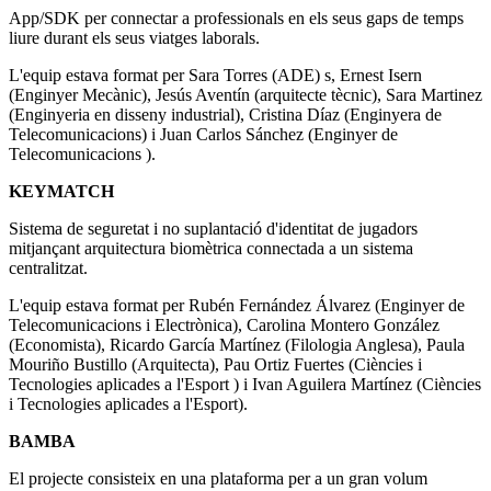
App/SDK per connectar a professionals en els seus gaps de temps
liure durant els seus viatges laborals.
L'equip estava format per Sara Torres (ADE) s, Ernest Isern
(Enginyer Mecànic), Jesús Aventín (arquitecte tècnic), Sara Martinez
(Enginyeria en disseny industrial), Cristina Díaz (Enginyera de
Telecomunicacions) i Juan Carlos Sánchez (Enginyer de
Telecomunicacions ).
KEYMATCH
Sistema de seguretat i no suplantació d'identitat de jugadors
mitjançant arquitectura biomètrica connectada a un sistema
centralitzat.
L'equip estava format per Rubén Fernández Álvarez (Enginyer de
Telecomunicacions i Electrònica), Carolina Montero González
(Economista), Ricardo García Martínez (Filologia Anglesa), Paula
Mouriño Bustillo (Arquitecta), Pau Ortiz Fuertes (Ciències i
Tecnologies aplicades a l'Esport ) i Ivan Aguilera Martínez (Ciències
i Tecnologies aplicades a l'Esport).
BAMBA
El projecte consisteix en una plataforma per a un gran volum