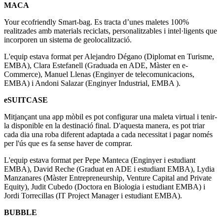
MACA
Your ecofriendly Smart-bag. Es tracta d’unes maletes 100%
realitzades amb materials reciclats, personalitzables i intel·ligents que
incorporen un sistema de geolocalització.
L'equip estava format per Alejandro Dégano (Diplomat en Turisme,
EMBA), Clara Estefanell (Graduada en ADE, Màster en e-
Commerce), Manuel Llenas (Enginyer de telecomunicacions,
EMBA) i Andoni Salazar (Enginyer Industrial, EMBA ).
eSUITCASE
Mitjançant una app mòbil es pot configurar una maleta virtual i tenir-
la disponible en la destinació final. D'aquesta manera, es pot triar
cada dia una roba diferent adaptada a cada necessitat i pagar només
per l'ús que es fa sense haver de comprar.
L'equip estava format per Pepe Manteca (Enginyer i estudiant
EMBA), David Reche (Graduat en ADE i estudiant EMBA), Lydia
Manzanares (Màster Entrepreneurship, Venture Capital and Private
Equity), Judit Cubedo (Doctora en Biologia i estudiant EMBA) i
Jordi Torrecillas (IT Project Manager i estudiant EMBA).
BUBBLE