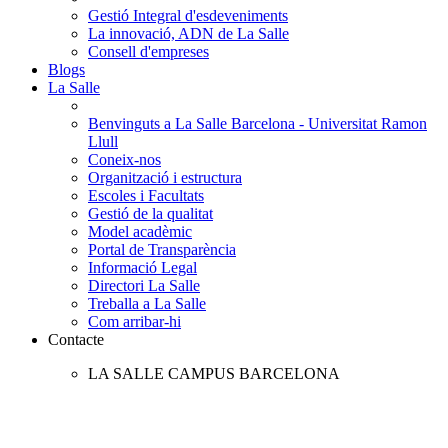
Gestió Integral d'esdeveniments
La innovació, ADN de La Salle
Consell d'empreses
Blogs
La Salle
Benvinguts a La Salle Barcelona - Universitat Ramon
Llull
Coneix-nos
Organització i estructura
Escoles i Facultats
Gestió de la qualitat
Model acadèmic
Portal de Transparència
Informació Legal
Directori La Salle
Treballa a La Salle
Com arribar-hi
Contacte
LA SALLE CAMPUS BARCELONA