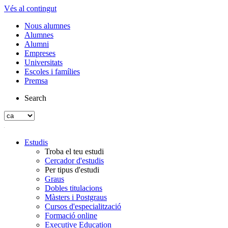
Vés al contingut
Nous alumnes
Alumnes
Alumni
Empreses
Universitats
Escoles i famílies
Premsa
Search
Estudis
Troba el teu estudi
Cercador d'estudis
Per tipus d'estudi
Graus
Dobles titulacions
Màsters i Postgraus
Cursos d'especialització
Formació online
Executive Education