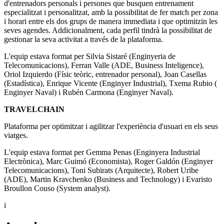
d'entrenadors personals i persones que busquen entrenament
especialitzat i personalitzat, amb la possibilitat de fer match per zona
i horari entre els dos grups de manera immediata i que optimitzin les
seves agendes. Addicionalment, cada perfil tindrà la possibilitat de
gestionar la seva activitat a través de la plataforma.
L'equip estava format per Silvia Sistaré (Enginyeria de
Telecomunicacions), Ferran Valle (ADE, Business Inteligence),
Oriol Izquierdo (Físic teòric, entrenador personal), Joan Casellas
(Estadística), Enrique Vicente (Enginyer Industrial), Txema Rubio (
Enginyer Naval) i Rubén Carmona (Enginyer Naval).
TRAVELCHAIN
Plataforma per optimitzar i agilitzar l'experiència d'usuari en els seus
viatges.
L'equip estava format per Gemma Penas (Enginyera Industrial
Electrònica), Marc Guimó (Economista), Roger Galdón (Enginyer
Telecomunicacions), Toni Subirats (Arquitecte), Robert Uribe
(ADE), Martin Kravchenko (Business and Technology) i Evaristo
Broullon Couso (System analyst).
i