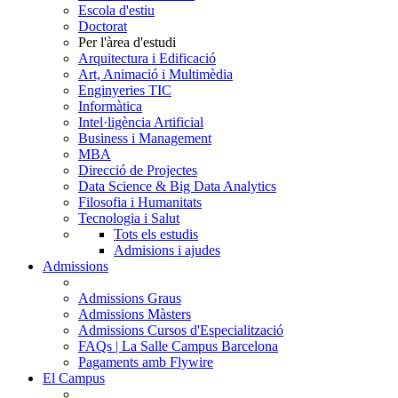
Escola d'estiu
Doctorat
Per l'àrea d'estudi
Arquitectura i Edificació
Art, Animació i Multimèdia
Enginyeries TIC
Informàtica
Intel·ligència Artificial
Business i Management
MBA
Direcció de Projectes
Data Science & Big Data Analytics
Filosofia i Humanitats
Tecnologia i Salut
Tots els estudis
Admisions i ajudes
Admissions
Admissions Graus
Admissions Màsters
Admissions Cursos d'Especialització
FAQs | La Salle Campus Barcelona
Pagaments amb Flywire
El Campus