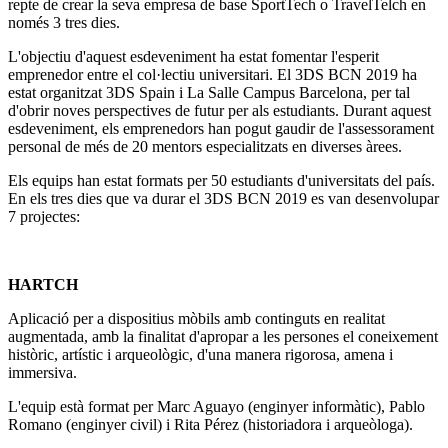
repte de crear la seva empresa de base SportTech o TravelTelch en
només 3 tres dies.
L'objectiu d'aquest esdeveniment ha estat fomentar l'esperit
emprenedor entre el col·lectiu universitari. El 3DS BCN 2019 ha
estat organitzat 3DS Spain i La Salle Campus Barcelona, per tal
d'obrir noves perspectives de futur per als estudiants. Durant aquest
esdeveniment, els emprenedors han pogut gaudir de l'assessorament
personal de més de 20 mentors especialitzats en diverses àrees.
Els equips han estat formats per 50 estudiants d'universitats del país.
En els tres dies que va durar el 3DS BCN 2019 es van desenvolupar
7 projectes:
HARTCH
Aplicació per a dispositius mòbils amb continguts en realitat
augmentada, amb la finalitat d'apropar a les persones el coneixement
històric, artístic i arqueològic, d'una manera rigorosa, amena i
immersiva.
L'equip està format per Marc Aguayo (enginyer informàtic), Pablo
Romano (enginyer civil) i Rita Pérez (historiadora i arqueòloga).