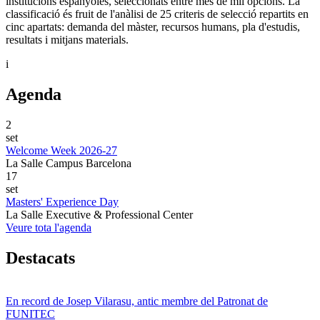
institucions espanyoles, seleccionats entre més de mil opcions. La
classificació és fruit de l'anàlisi de 25 criteris de selecció repartits en
cinc apartats: demanda del màster, recursos humans, pla d'estudis,
resultats i mitjans materials.
i
Agenda
2
set
Welcome Week 2026-27
La Salle Campus Barcelona
17
set
Masters' Experience Day
La Salle Executive & Professional Center
Veure tota l'agenda
Destacats
En record de Josep Vilarasu, antic membre del Patronat de
FUNITEC