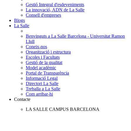
Gestió Integral d'esdeveniments
La innovació, ADN de La Salle
Consell d'empreses
Blogs
La Salle
Benvinguts a La Salle Barcelona - Universitat Ramon
Llull
Coneix-nos
Organització i estructura
Escoles i Facultats
Gestió de la qualitat
Model acadèmic
Portal de Transparència
Informació Legal
Directori La Salle
Treballa a La Salle
Com arribar-hi
Contacte
LA SALLE CAMPUS BARCELONA