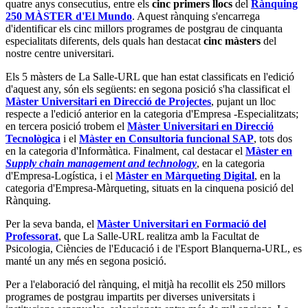
quatre anys consecutius, entre els
cinc primers llocs
del
Rànquing
250 MÀSTER d'El Mundo
. Aquest rànquing s'encarrega
d'identificar els cinc millors programes de postgrau de cinquanta
especialitats diferents, dels quals han destacat
cinc màsters
del
nostre centre universitari.
Els 5 màsters de La Salle-URL que han estat classificats en l'edició
d'aquest any, són els següents: en segona posició s'ha classificat el
Màster Universitari en Direcció de Projectes
, pujant un lloc
respecte a l'edició anterior en la categoria d'Empresa -Especialitzats;
en tercera posició trobem el
Màster Universitari en Direcció
Tecnològica
i el
Màster en Consultoria funcional SAP
, tots dos
en la categoria d'Informàtica. Finalment, cal destacar el
Màster en
Supply chain management and technology
, en la categoria
d'Empresa-Logística, i el
Màster en Màrqueting Digital
, en la
categoria d'Empresa-Màrqueting, situats en la cinquena posició del
Rànquing.
Per la seva banda, el
Màster Universitari en Formació del
Professorat
, que La Salle-URL realitza amb la Facultat de
Psicologia, Ciències de l'Educació i de l'Esport Blanquerna-URL, es
manté un any més en segona posició.
Per a l'elaboració del rànquing, el mitjà ha recollit els 250 millors
programes de postgrau impartits per diverses universitats i