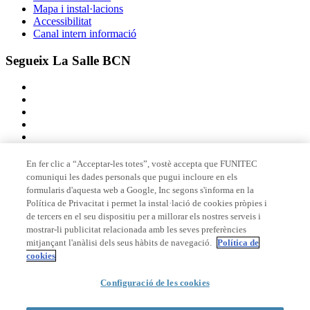
Mapa i instal·lacions
Accessibilitat
Canal intern informació
Segueix La Salle BCN
En fer clic a “Acceptar-les totes”, vostè accepta que FUNITEC
comuniqui les dades personals que pugui incloure en els
Membre de
formularis d'aquesta web a Google, Inc segons s'informa en la
Política de Privacitat i permet la instal·lació de cookies pròpies i
de tercers en el seu dispositiu per a millorar els nostres serveis i
mostrar-li publicitat relacionada amb les seves preferències
Acreditacions
mitjançant l'anàlisi dels seus hàbits de navegació.
Política de
cookies
Configuració de les cookies
© 2026 La Salle Campus Barcelona - URL |
Avís legal
|
Política de
privacitat
|
Política de cookies