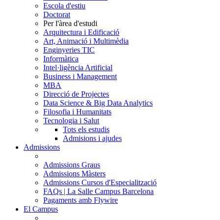
Escola d'estiu
Doctorat
Per l'àrea d'estudi
Arquitectura i Edificació
Art, Animació i Multimèdia
Enginyeries TIC
Informàtica
Intel·ligència Artificial
Business i Management
MBA
Direcció de Projectes
Data Science & Big Data Analytics
Filosofia i Humanitats
Tecnologia i Salut
Tots els estudis
Admisions i ajudes
Admissions
Admissions Graus
Admissions Màsters
Admissions Cursos d'Especialització
FAQs | La Salle Campus Barcelona
Pagaments amb Flywire
El Campus