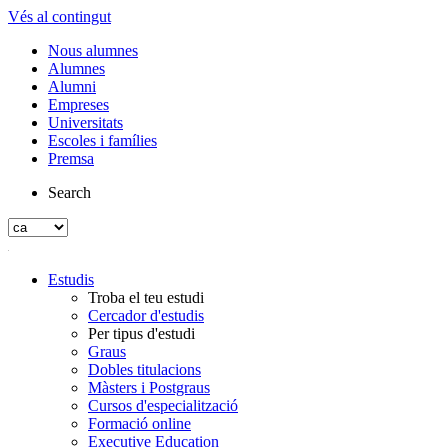
Vés al contingut
Nous alumnes
Alumnes
Alumni
Empreses
Universitats
Escoles i famílies
Premsa
Search
Estudis
Troba el teu estudi
Cercador d'estudis
Per tipus d'estudi
Graus
Dobles titulacions
Màsters i Postgraus
Cursos d'especialització
Formació online
Executive Education