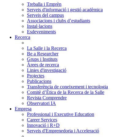
Treballa i Emprèn
Serveis d'informació i gestió acadèmica
Serveis del campus
Associacions i clubs d’estudiants
Instal·lacions
Esdeveniments
Recerca
La Salle i la Recerca
Be a Researcher
Grups i Instituts
Àrees de recerca
Linies d'investigació
Projectes
Publicacions
Transferència de coneixement i tecnologia
Comitè d’Ètica de la Recerca de la Salle
Revista Comprendre
Observatori IA
Empresa
Professional i Executive Education
Career Services
Innovació i R+D
Serveis d'Emprenedoria i Acceleració