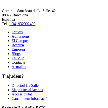
Carrer de Sant Joan de La Salle, 42
08022 Barcelona
Espanya
Tel.
(+34) 932902400
Estudis
Admissions
El Campus
Recerca
Empresa
Blogs
La Salle
Contacte
Actualitat
T’ajudem?
Directori La Salle
Mapa i instal·lacions
Accessibilitat
Canal intern informació
Segueix La Salle BCN