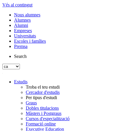
Vés al contingut
Nous alumnes
Alumnes
Alumni
Empreses
Universitats
Escoles i famílies
Premsa
Search
Estudis
Troba el teu estudi
Cercador d'estudis
Per tipus d'estudi
Graus
Dobles titulacions
Màsters i Postgraus
Cursos d'especialització
Formació online
Executive Education