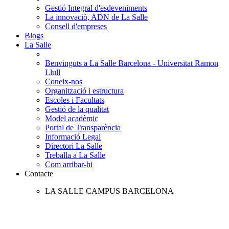
Gestió Integral d'esdeveniments
La innovació, ADN de La Salle
Consell d'empreses
Blogs
La Salle
Benvinguts a La Salle Barcelona - Universitat Ramon
Llull
Coneix-nos
Organització i estructura
Escoles i Facultats
Gestió de la qualitat
Model acadèmic
Portal de Transparència
Informació Legal
Directori La Salle
Treballa a La Salle
Com arribar-hi
Contacte
LA SALLE CAMPUS BARCELONA