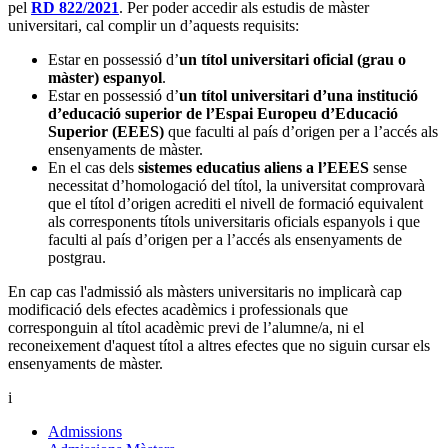
pel
RD 822/2021
. Per poder accedir als estudis de màster
universitari, cal complir un d’aquests requisits:
Estar en possessió d’
un títol universitari oficial (grau o
màster) espanyol
.
Estar en possessió d’
un títol universitari d’una institució
d’educació superior de l’Espai Europeu d’Educació
Superior (EEES)
que faculti al país d’origen per a l’accés als
ensenyaments de màster.
En el cas dels
sistemes educatius aliens a l’EEES
sense
necessitat d’homologació del títol, la universitat comprovarà
que el títol d’origen acrediti el nivell de formació equivalent
als corresponents títols universitaris oficials espanyols i que
faculti al país d’origen per a l’accés als ensenyaments de
postgrau.
En cap cas l'admissió als màsters universitaris no implicarà cap
modificació dels efectes acadèmics i professionals que
corresponguin al títol acadèmic previ de l’alumne/a, ni el
reconeixement d'aquest títol a altres efectes que no siguin cursar els
ensenyaments de màster.
i
Admissions