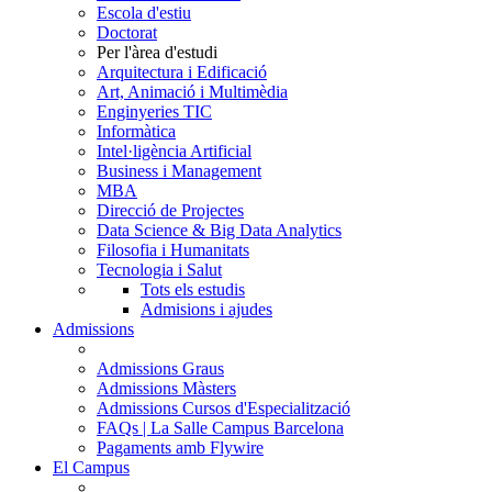
Escola d'estiu
Doctorat
Per l'àrea d'estudi
Arquitectura i Edificació
Art, Animació i Multimèdia
Enginyeries TIC
Informàtica
Intel·ligència Artificial
Business i Management
MBA
Direcció de Projectes
Data Science & Big Data Analytics
Filosofia i Humanitats
Tecnologia i Salut
Tots els estudis
Admisions i ajudes
Admissions
Admissions Graus
Admissions Màsters
Admissions Cursos d'Especialització
FAQs | La Salle Campus Barcelona
Pagaments amb Flywire
El Campus