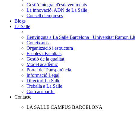
Gestió Integral d'esdeveniments
La innovació, ADN de La Salle
Consell d'empreses
Blogs
La Salle
Benvinguts a La Salle Barcelona - Universitat Ramon Llu
Coneix-nos
Organització i estructura
Escoles i Facultats
Gestió de la qualitat
Model acadèmic
Portal de Transparència
Informació Legal
Directori La Salle
Treballa a La Salle
Com arribar-hi
Contacte
LA SALLE CAMPUS BARCELONA