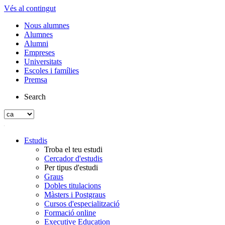
Vés al contingut
Nous alumnes
Alumnes
Alumni
Empreses
Universitats
Escoles i famílies
Premsa
Search
Estudis
Troba el teu estudi
Cercador d'estudis
Per tipus d'estudi
Graus
Dobles titulacions
Màsters i Postgraus
Cursos d'especialització
Formació online
Executive Education