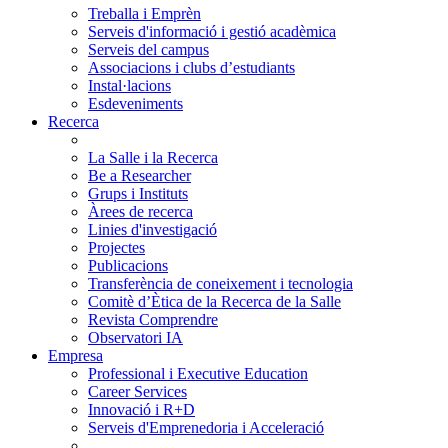
Treballa i Emprèn
Serveis d'informació i gestió acadèmica
Serveis del campus
Associacions i clubs d’estudiants
Instal·lacions
Esdeveniments
Recerca
La Salle i la Recerca
Be a Researcher
Grups i Instituts
Àrees de recerca
Linies d'investigació
Projectes
Publicacions
Transferència de coneixement i tecnologia
Comitè d’Ètica de la Recerca de la Salle
Revista Comprendre
Observatori IA
Empresa
Professional i Executive Education
Career Services
Innovació i R+D
Serveis d'Emprenedoria i Acceleració