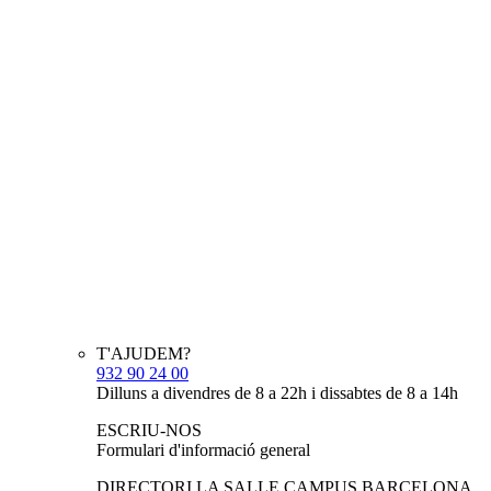
T'AJUDEM?
932 90 24 00
Dilluns a divendres de 8 a 22h i dissabtes de 8 a 14h
ESCRIU-NOS
Formulari d'informació general
DIRECTORI LA SALLE CAMPUS BARCELONA