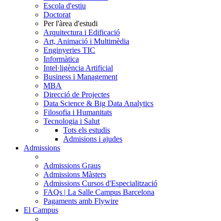
Escola d'estiu
Doctorat
Per l'àrea d'estudi
Arquitectura i Edificació
Art, Animació i Multimèdia
Enginyeries TIC
Informàtica
Intel·ligència Artificial
Business i Management
MBA
Direcció de Projectes
Data Science & Big Data Analytics
Filosofia i Humanitats
Tecnologia i Salut
Tots els estudis
Admisions i ajudes
Admissions
Admissions Graus
Admissions Màsters
Admissions Cursos d'Especialització
FAQs | La Salle Campus Barcelona
Pagaments amb Flywire
El Campus