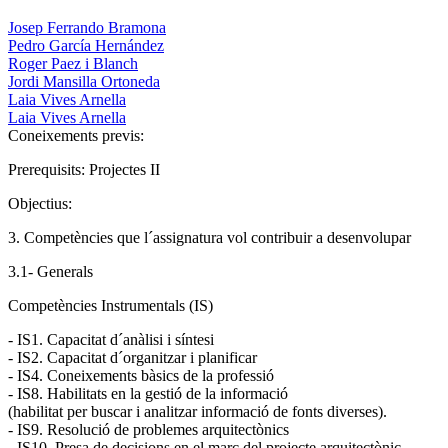
Josep Ferrando Bramona
Pedro García Hernández
Roger Paez i Blanch
Jordi Mansilla Ortoneda
Laia Vives Arnella
Laia Vives Arnella
Coneixements previs:
Prerequisits: Projectes II
Objectius:
3. Competències que l´assignatura vol contribuir a desenvolupar
3.1- Generals
Competències Instrumentals (IS)
- IS1. Capacitat d´anàlisi i síntesi
- IS2. Capacitat d´organitzar i planificar
- IS4. Coneixements bàsics de la professió
- IS8. Habilitats en la gestió de la informació
(habilitat per buscar i analitzar informació de fonts diverses).
- IS9. Resolució de problemes arquitectònics
- IS10. Presa de decisions en el marc del projecte arquitectònic