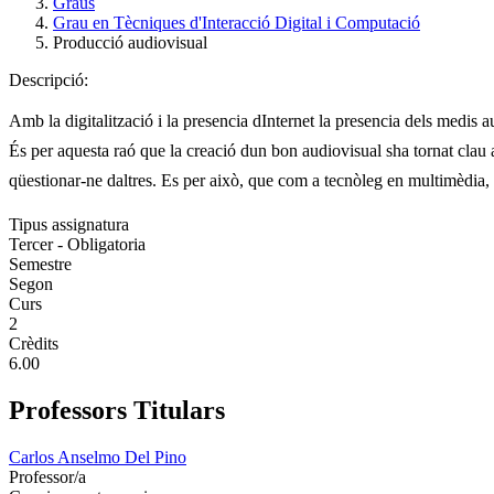
Graus
Grau en Tècniques d'Interacció Digital i Computació
Producció audiovisual
Descripció:
Amb la digitalització i la presencia dInternet la presencia dels medis
És per aquesta raó que la creació dun bon audiovisual sha tornat clau
qüestionar-ne daltres. Es per això, que com a tecnòleg en multimèdia,
Tipus assignatura
Tercer - Obligatoria
Semestre
Segon
Curs
2
Crèdits
6.00
Professors Titulars
Carlos Anselmo Del Pino
Professor/a