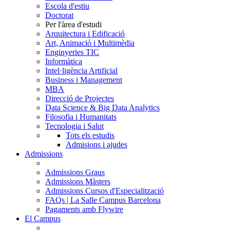
Escola d'estiu
Doctorat
Per l'àrea d'estudi
Arquitectura i Edificació
Art, Animació i Multimèdia
Enginyeries TIC
Informàtica
Intel·ligència Artificial
Business i Management
MBA
Direcció de Projectes
Data Science & Big Data Analytics
Filosofia i Humanitats
Tecnologia i Salut
Tots els estudis
Admisions i ajudes
Admissions
Admissions Graus
Admissions Màsters
Admissions Cursos d'Especialització
FAQs | La Salle Campus Barcelona
Pagaments amb Flywire
El Campus