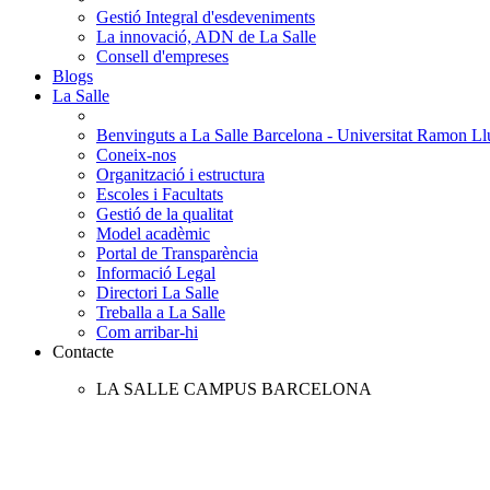
Gestió Integral d'esdeveniments
La innovació, ADN de La Salle
Consell d'empreses
Blogs
La Salle
Benvinguts a La Salle Barcelona - Universitat Ramon Llu
Coneix-nos
Organització i estructura
Escoles i Facultats
Gestió de la qualitat
Model acadèmic
Portal de Transparència
Informació Legal
Directori La Salle
Treballa a La Salle
Com arribar-hi
Contacte
LA SALLE CAMPUS BARCELONA