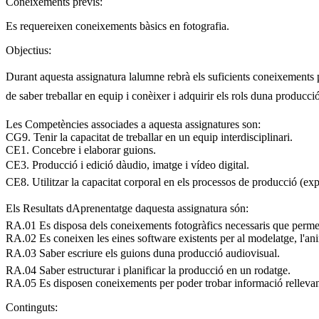
Coneixements previs:
Es requereixen coneixements bàsics en fotografia.
Objectius:
Durant aquesta assignatura lalumne rebrà els suficients coneixements 
de saber treballar en equip i conèixer i adquirir els rols duna producci
Les Competències associades a aquesta assignatures son:
CG9. Tenir la capacitat de treballar en un equip interdisciplinari.
CE1. Concebre i elaborar guions.
CE3. Producció i edició dàudio, imatge i vídeo digital.
CE8. Utilitzar la capacitat corporal en els processos de producció (exp
Els Resultats dAprenentatge daquesta assignatura són:
RA.01 Es disposa dels coneixements fotogràfics necessaris que permeti
RA.02 Es coneixen les eines software existents per al modelatge, l'ani
RA.03 Saber escriure els guions duna producció audiovisual.
RA.04 Saber estructurar i planificar la producció en un rodatge.
RA.05 Es disposen coneixements per poder trobar informació rellevant
Continguts: