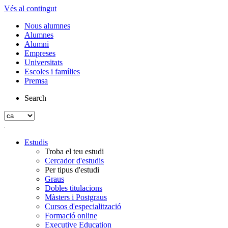
Vés al contingut
Nous alumnes
Alumnes
Alumni
Empreses
Universitats
Escoles i famílies
Premsa
Search
Estudis
Troba el teu estudi
Cercador d'estudis
Per tipus d'estudi
Graus
Dobles titulacions
Màsters i Postgraus
Cursos d'especialització
Formació online
Executive Education