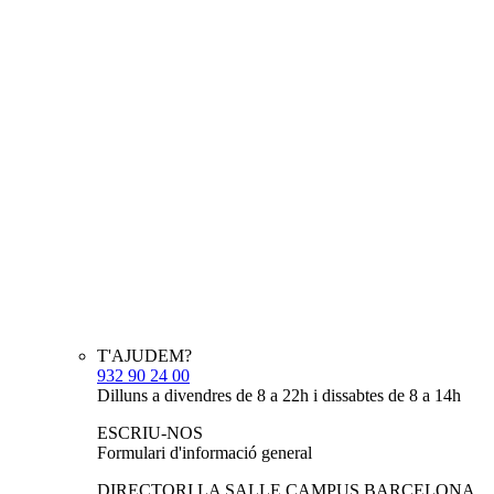
T'AJUDEM?
932 90 24 00
Dilluns a divendres de 8 a 22h i dissabtes de 8 a 14h
ESCRIU-NOS
Formulari d'informació general
DIRECTORI LA SALLE CAMPUS BARCELONA