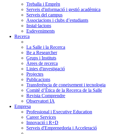
Treballa i Emprèn
Serveis d'informació i gestió acadèmica
Serveis del campus
Associacions i clubs d’estudiants
Instal·lacions
Esdeveniments
Recerca
La Salle i la Recerca
Be a Researcher
Grups i Instituts
Àrees de recerca
Linies d'investigació
Projectes
Publicacions
Transferència de coneixement i tecnologia
Comitè d’Ètica de la Recerca de la Salle
Revista Comprendre
Observatori IA
Empresa
Professional i Executive Education
Career Services
Innovació i R+D
Serveis d'Emprenedoria i Acceleració