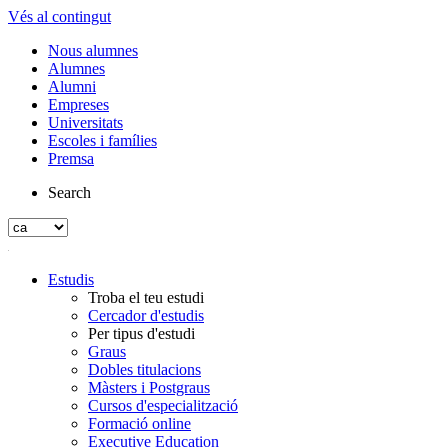
Vés al contingut
Nous alumnes
Alumnes
Alumni
Empreses
Universitats
Escoles i famílies
Premsa
Search
Estudis
Troba el teu estudi
Cercador d'estudis
Per tipus d'estudi
Graus
Dobles titulacions
Màsters i Postgraus
Cursos d'especialització
Formació online
Executive Education