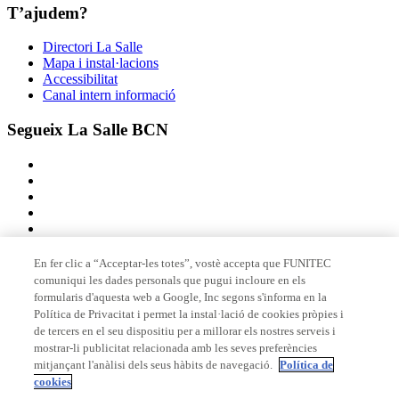
T’ajudem?
Directori La Salle
Mapa i instal·lacions
Accessibilitat
Canal intern informació
Segueix La Salle BCN
En fer clic a “Acceptar-les totes”, vostè accepta que FUNITEC
comuniqui les dades personals que pugui incloure en els
Membre de
formularis d'aquesta web a Google, Inc segons s'informa en la
Política de Privacitat i permet la instal·lació de cookies pròpies i
de tercers en el seu dispositiu per a millorar els nostres serveis i
mostrar-li publicitat relacionada amb les seves preferències
Acreditacions
mitjançant l'anàlisi dels seus hàbits de navegació.
Política de
cookies