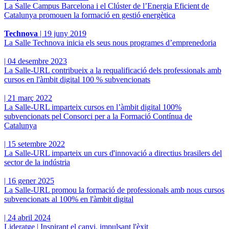
La Salle Campus Barcelona i el Clúster de l’Energia Eficient de
Catalunya promouen la formació en gestió energètica
Technova
|
19 juny 2019
La Salle Technova inicia els seus nous programes d’emprenedoria
|
04 desembre 2023
La Salle-URL contribueix a la requalificació dels professionals amb
cursos en l'àmbit digital 100 % subvencionats
|
21 març 2022
La Salle-URL imparteix cursos en l’àmbit digital 100%
subvencionats pel Consorci per a la Formació Contínua de
Catalunya
|
15 setembre 2022
La Salle-URL imparteix un curs d'innovació a directius brasilers del
sector de la indústria
|
16 gener 2025
La Salle-URL promou la formació de professionals amb nous cursos
subvencionats al 100% en l'àmbit digital
|
24 abril 2024
Lideratge | Inspirant el canvi, impulsant l'èxit