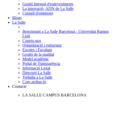
Gestió Integral d'esdeveniments
La innovació, ADN de La Salle
Consell d'empreses
Blogs
La Salle
Benvinguts a La Salle Barcelona - Universitat Ramon
Llull
Coneix-nos
Organització i estructura
Escoles i Facultats
Gestió de la qualitat
Model acadèmic
Portal de Transparència
Informació Legal
Directori La Salle
Treballa a La Salle
Com arribar-hi
Contacte
LA SALLE CAMPUS BARCELONA