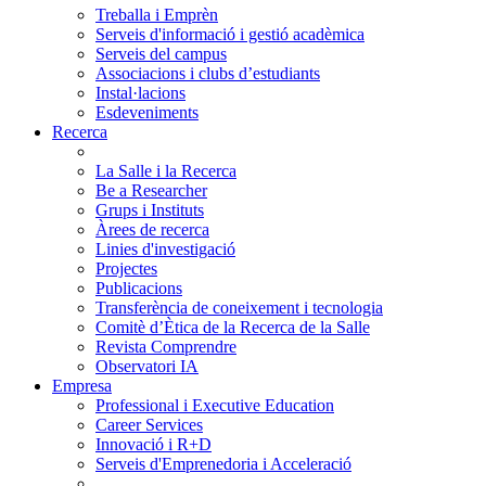
Treballa i Emprèn
Serveis d'informació i gestió acadèmica
Serveis del campus
Associacions i clubs d’estudiants
Instal·lacions
Esdeveniments
Recerca
La Salle i la Recerca
Be a Researcher
Grups i Instituts
Àrees de recerca
Linies d'investigació
Projectes
Publicacions
Transferència de coneixement i tecnologia
Comitè d’Ètica de la Recerca de la Salle
Revista Comprendre
Observatori IA
Empresa
Professional i Executive Education
Career Services
Innovació i R+D
Serveis d'Emprenedoria i Acceleració