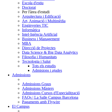
Escola d'estiu
Doctorat
Per l'àrea d'estudi
Arquitectura i Edificació
Art, Animació i Multimèdia
Enginyeries TIC
Informàtica
Intel·ligència Artificial
Business i Management
MBA
Direcció de Projectes
Data Science & Big Data Analytics
Filosofia i Humanitats
Tecnologia i Salut
Tots els estudis
Admisions i ajudes
Admissions
Admissions Graus
Admissions Màsters
Admissions Cursos d'Especialització
FAQs | La Salle Campus Barcelona
Pagaments amb Flywire
El Campus