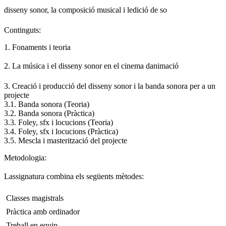
disseny sonor, la composició musical i ledició de so
Continguts:
1. Fonaments i teoria
2. La música i el disseny sonor en el cinema danimació
3. Creació i producció del disseny sonor i la banda sonora per a un
projecte
3.1. Banda sonora (Teoria)
3.2. Banda sonora (Pràctica)
3.3. Foley, sfx i locucions (Teoria)
3.4. Foley, sfx i locucions (Pràctica)
3.5. Mescla i masterització del projecte
Metodologia:
Lassignatura combina els següents mètodes:
 Classes magistrals
 Pràctica amb ordinador
 Treball en equip