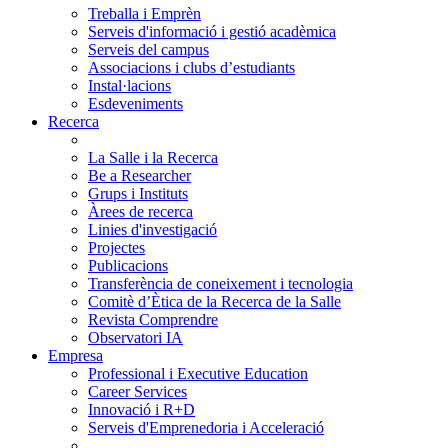
Treballa i Emprèn
Serveis d'informació i gestió acadèmica
Serveis del campus
Associacions i clubs d’estudiants
Instal·lacions
Esdeveniments
Recerca
La Salle i la Recerca
Be a Researcher
Grups i Instituts
Àrees de recerca
Linies d'investigació
Projectes
Publicacions
Transferència de coneixement i tecnologia
Comitè d’Ètica de la Recerca de la Salle
Revista Comprendre
Observatori IA
Empresa
Professional i Executive Education
Career Services
Innovació i R+D
Serveis d'Emprenedoria i Acceleració