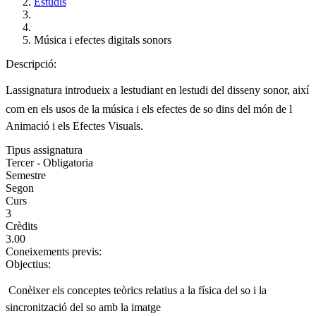
Estudis
Música i efectes digitals sonors
Descripció:
Lassignatura introdueix a lestudiant en lestudi del disseny sonor, així
com en els usos de la música i els efectes de so dins del món de l
Animació i els Efectes Visuals.
Tipus assignatura
Tercer - Obligatoria
Semestre
Segon
Curs
3
Crèdits
3.00
Coneixements previs:
Objectius:
 Conèixer els conceptes teòrics relatius a la física del so i la
sincronització del so amb la imatge