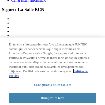
Canal intern informació
Segueix La Salle BCN
En fer clic a “Acceptar-les totes”, vostè accepta que FUNITEC
comuniqui les dades personals que pugui incloure en els
Membre de
formularis d'aquesta web a Google, Inc segons s'informa en la
Política de Privacitat i permet la instal·lació de cookies pròpies i
de tercers en el seu dispositiu per a millorar els nostres serveis i
mostrar-li publicitat relacionada amb les seves preferències
Acreditacions
mitjançant l'anàlisi dels seus hàbits de navegació.
Política de
cookies
Configuració de les cookies
© 2026 La Salle Campus Barcelona - URL |
Avís legal
|
Política de
privacitat
|
Política de cookies
Rebutjar-les totes
Formulari de cerca