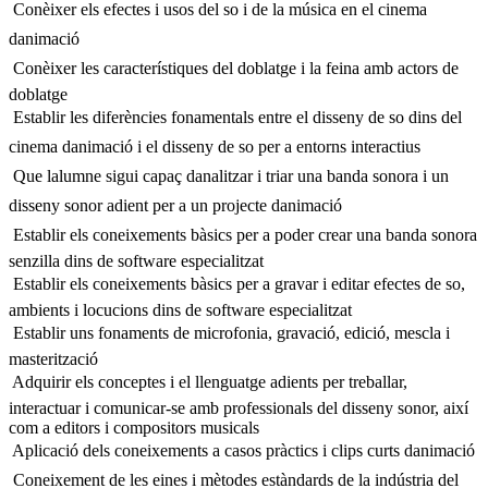
 Conèixer els efectes i usos del so i de la música en el cinema
danimació
 Conèixer les característiques del doblatge i la feina amb actors de
doblatge
 Establir les diferències fonamentals entre el disseny de so dins del
cinema danimació i el disseny de so per a entorns interactius
 Que lalumne sigui capaç danalitzar i triar una banda sonora i un
disseny sonor adient per a un projecte danimació
 Establir els coneixements bàsics per a poder crear una banda sonora
senzilla dins de software especialitzat
 Establir els coneixements bàsics per a gravar i editar efectes de so,
ambients i locucions dins de software especialitzat
 Establir uns fonaments de microfonia, gravació, edició, mescla i
masterització
 Adquirir els conceptes i el llenguatge adients per treballar,
interactuar i comunicar-se amb professionals del disseny sonor, així
com a editors i compositors musicals
 Aplicació dels coneixements a casos pràctics i clips curts danimació
 Coneixement de les eines i mètodes estàndards de la indústria del