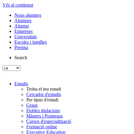
Vés al contingut
Nous alumnes
Alumnes
Alumni
Empreses
Universitats
Escoles i famílies
Premsa
Search
Estudis
Troba el teu estudi
Cercador d'estudis
Per tipus d'estudi
Graus
Dobles titulacions
Màsters i Postgraus
Cursos d'especialització
Formació online
Executive Education