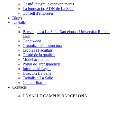
Gestió Integral d'esdeveniments
La innovació, ADN de La Salle
Consell d'empreses
Blogs
La Salle
Benvinguts a La Salle Barcelona - Universitat Ramon
Llull
Coneix-nos
Organització i estructura
Escoles i Facultats
Gestió de la qualitat
Model acadèmic
Portal de Transparència
Informació Legal
Directori La Salle
Treballa a La Salle
Com arribar-hi
Contacte
LA SALLE CAMPUS BARCELONA