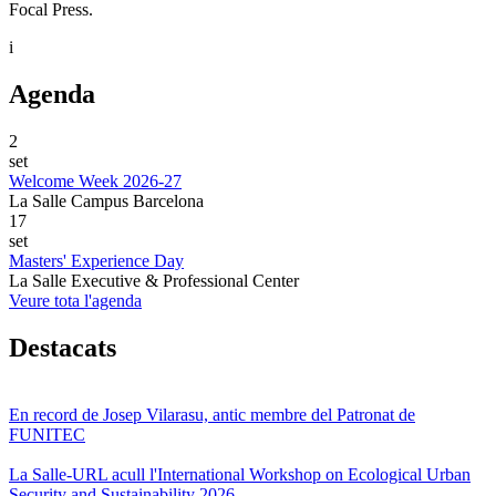
Focal Press.
i
Agenda
2
set
Welcome Week 2026-27
La Salle Campus Barcelona
17
set
Masters' Experience Day
La Salle Executive & Professional Center
Veure tota l'agenda
Destacats
En record de Josep Vilarasu, antic membre del Patronat de
FUNITEC
La Salle-URL acull l'International Workshop on Ecological Urban
Security and Sustainability 2026