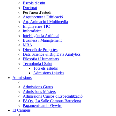
Escola d'estiu
Doctorat
Per l'àrea d'estudi
Arquitectura i Edificació
Art, Animació i Multimèdia
Enginyeries TIC
Informàtica
Intel·ligència Artificial
Business i Management
MBA
Direcció de Projectes
Data Science & Big Data Analytics
Filosofia i Humanitats
Tecnologia i Salut
Tots els estudis
Admisions i ajudes
Admissions
Admissions Graus
Admissions Màsters
Admissions Cursos d'Especialització
FAQs | La Salle Campus Barcelona
Pagaments amb Flywire
El Campus