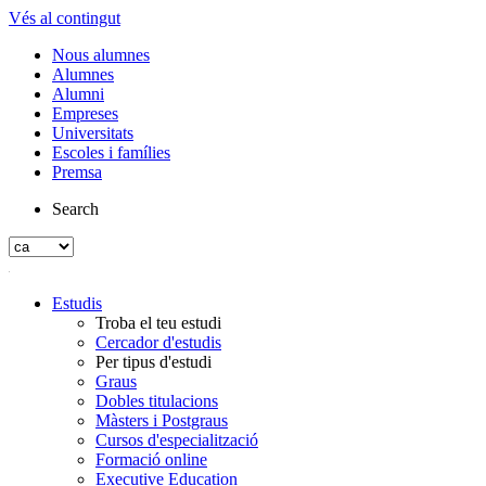
Vés al contingut
Nous alumnes
Alumnes
Alumni
Empreses
Universitats
Escoles i famílies
Premsa
Search
Estudis
Troba el teu estudi
Cercador d'estudis
Per tipus d'estudi
Graus
Dobles titulacions
Màsters i Postgraus
Cursos d'especialització
Formació online
Executive Education