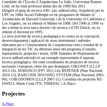
Catedràtic de l´Escola d´Arquitectura La Salle, Universitat Ramon
Llull, on ha estat professor titular des de 1999 fins 2011.
Dirigeix el grup de recerca ARC (arc.salleurl.edu). Arquitecte per la
UPC en 1984, becari Fulbright en els programes de Master of
Architecture de Harvard University i de la University of California a
Los Angeles, on va obtenir el Màster en 1988. Del 1990 al 1999 va
dur a terme la seva tasca docent i de recerca a ETH Zürich, on va
obtenir el doctorat en 1995.
La seva activitat de recerca pedagògica es centra en la concepció,
desenvolupament i aplicació de nous instruments i mètodes
educatius per a l´ensenyament de l´arquitectura com a resultat de la
integració de les TIC en diferents àrees del programa d´estudis:
representació, projectes i teoria. SDR Sistemes de Representació
(www.salleurl.edu/sdr) és un exemple representatiu d´aquesta
recerca pedagògica. Ha estat coordinador de projectes de recerca
nacionals i europeus, entre els que destaquen: OIKONET (LLLP
2013-16), SEMANCO (FP7 2011-14), REPENER (Plan Nacional
2010-13), BARCODE HOUSING SYSTEM (Plan Nacional 2005-
09), i OIKODOMOS (LLLP 2007-11). Coordina els projectes RE-
DWELL Marie Curie ITN, TIMEPAC i A-Place.
Projectes
A-Place