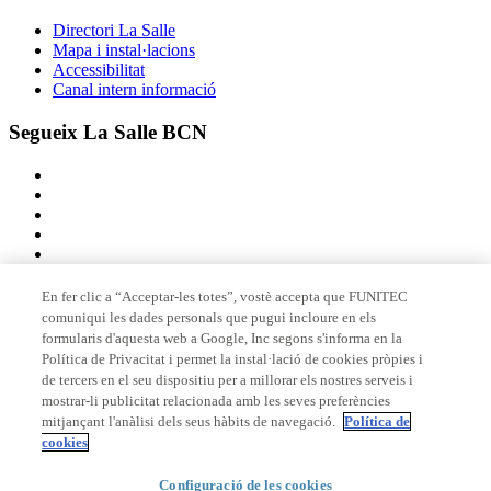
Directori La Salle
Mapa i instal·lacions
Accessibilitat
Canal intern informació
Segueix La Salle BCN
En fer clic a “Acceptar-les totes”, vostè accepta que FUNITEC
comuniqui les dades personals que pugui incloure en els
Membre de
formularis d'aquesta web a Google, Inc segons s'informa en la
Política de Privacitat i permet la instal·lació de cookies pròpies i
de tercers en el seu dispositiu per a millorar els nostres serveis i
mostrar-li publicitat relacionada amb les seves preferències
Acreditacions
mitjançant l'anàlisi dels seus hàbits de navegació.
Política de
cookies
© 2026 La Salle Campus Barcelona - URL |
Avís legal
|
Política de
Configuració de les cookies