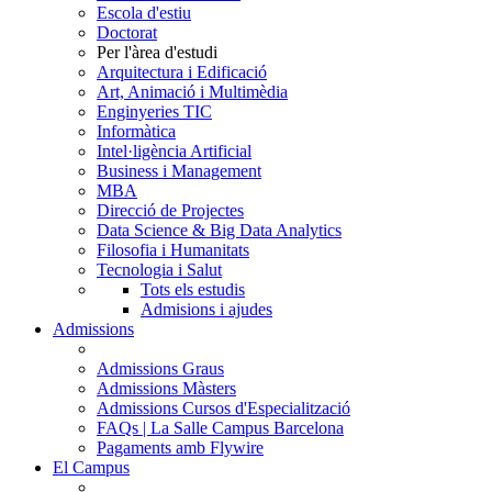
Escola d'estiu
Doctorat
Per l'àrea d'estudi
Arquitectura i Edificació
Art, Animació i Multimèdia
Enginyeries TIC
Informàtica
Intel·ligència Artificial
Business i Management
MBA
Direcció de Projectes
Data Science & Big Data Analytics
Filosofia i Humanitats
Tecnologia i Salut
Tots els estudis
Admisions i ajudes
Admissions
Admissions Graus
Admissions Màsters
Admissions Cursos d'Especialització
FAQs | La Salle Campus Barcelona
Pagaments amb Flywire
El Campus