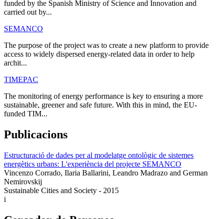
funded by the Spanish Ministry of Science and Innovation and
carried out by...
SEMANCO
The purpose of the project was to create a new platform to provide
access to widely dispersed energy-related data in order to help
archit...
TIMEPAC
The monitoring of energy performance is key to ensuring a more
sustainable, greener and safe future. With this in mind, the EU-
funded TIM...
Publicacions
Estructuració de dades per al modelatge ontològic de sistemes
energètics urbans: L'experiència del projecte SEMANCO
Vincenzo Corrado, Ilaria Ballarini, Leandro Madrazo and German
Nemirovskij
Sustainable Cities and Society - 2015
i