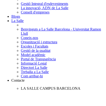
Gestió Integral d'esdeveniments
La innovació, ADN de La Salle
Consell d'empreses
Blogs
La Salle
Benvinguts a La Salle Barcelona - Universitat Ramon
Llull
Coneix-nos
Organització i estructura
Escoles i Facultats
Gestió de la qualitat
Model acadèmic
Portal de Transparència
Informació Legal
Directori La Salle
Treballa a La Salle
Com arribar-hi
Contacte
LA SALLE CAMPUS BARCELONA