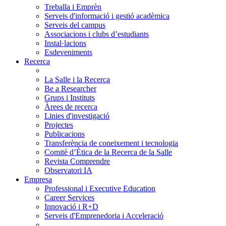
Treballa i Emprèn
Serveis d'informació i gestió acadèmica
Serveis del campus
Associacions i clubs d’estudiants
Instal·lacions
Esdeveniments
Recerca
La Salle i la Recerca
Be a Researcher
Grups i Instituts
Àrees de recerca
Linies d'investigació
Projectes
Publicacions
Transferència de coneixement i tecnologia
Comitè d’Ètica de la Recerca de la Salle
Revista Comprendre
Observatori IA
Empresa
Professional i Executive Education
Career Services
Innovació i R+D
Serveis d'Emprenedoria i Acceleració