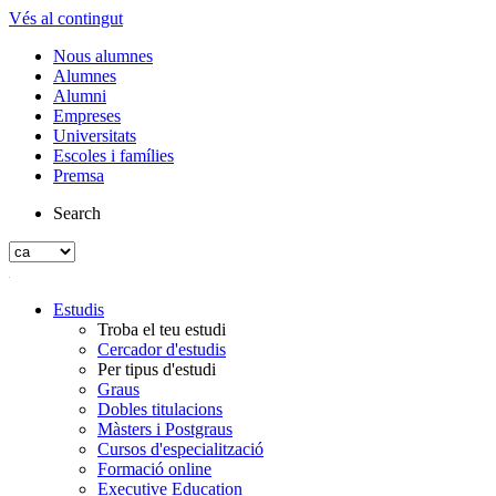
Vés al contingut
Nous alumnes
Alumnes
Alumni
Empreses
Universitats
Escoles i famílies
Premsa
Search
Estudis
Troba el teu estudi
Cercador d'estudis
Per tipus d'estudi
Graus
Dobles titulacions
Màsters i Postgraus
Cursos d'especialització
Formació online
Executive Education