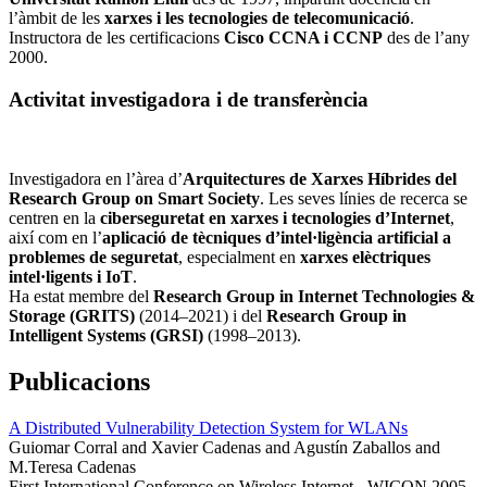
l’àmbit de les
xarxes i les tecnologies de telecomunicació
.
Instructora de les certificacions
Cisco CCNA i CCNP
des de l’any
2000.
Activitat investigadora i de transferència
Investigadora en l’àrea d’
Arquitectures de Xarxes Híbrides del
Research Group on Smart Society
. Les seves línies de recerca se
centren en la
ciberseguretat en xarxes i tecnologies d’Internet
,
així com en l’
aplicació de tècniques d’intel·ligència artificial a
problemes de seguretat
, especialment en
xarxes elèctriques
intel·ligents i IoT
.
Ha estat membre del
Research Group in Internet Technologies &
Storage (GRITS)
(2014–2021) i del
Research Group in
Intelligent Systems (GRSI)
(1998–2013).
Publicacions
A Distributed Vulnerability Detection System for WLANs
Guiomar Corral and Xavier Cadenas and Agustín Zaballos and
M.Teresa Cadenas
First International Conference on Wireless Internet - WICON 2005 -