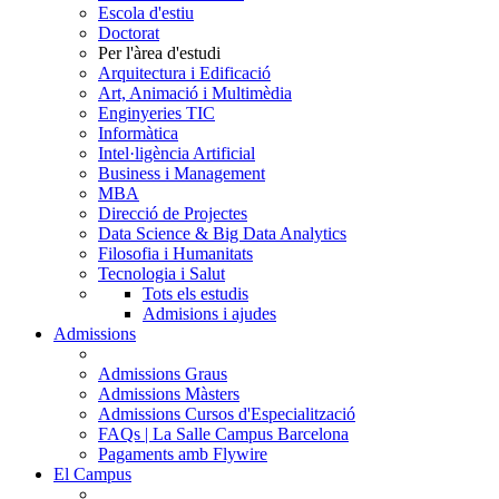
Escola d'estiu
Doctorat
Per l'àrea d'estudi
Arquitectura i Edificació
Art, Animació i Multimèdia
Enginyeries TIC
Informàtica
Intel·ligència Artificial
Business i Management
MBA
Direcció de Projectes
Data Science & Big Data Analytics
Filosofia i Humanitats
Tecnologia i Salut
Tots els estudis
Admisions i ajudes
Admissions
Admissions Graus
Admissions Màsters
Admissions Cursos d'Especialització
FAQs | La Salle Campus Barcelona
Pagaments amb Flywire
El Campus