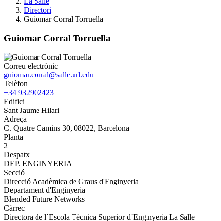
La Salle
Directori
Guiomar Corral Torruella
Guiomar Corral Torruella
Correu electrònic
guiomar.corral@salle.url.edu
Telèfon
+34 932902423
Edifici
Sant Jaume Hilari
Adreça
C. Quatre Camins 30, 08022, Barcelona
Planta
2
Despatx
DEP. ENGINYERIA
Secció
Direcció Acadèmica de Graus d'Enginyeria
Departament d'Enginyeria
Blended Future Networks
Càrrec
Directora de l´Escola Tècnica Superior d´Enginyeria La Salle