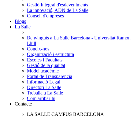
Gestió Integral d'esdeveniments
La innovació, ADN de La Salle
Consell d'empreses
Blogs
La Salle
Benvinguts a La Salle Barcelona - Universitat Ramon
Llull
Coneix-nos
Organització i estructura
Escoles i Facultats
Gestió de la qualitat
Model acadèmic
Portal de Transparència
Informació Legal
Directori La Salle
Treballa a La Salle
Com arribar-hi
Contacte
LA SALLE CAMPUS BARCELONA