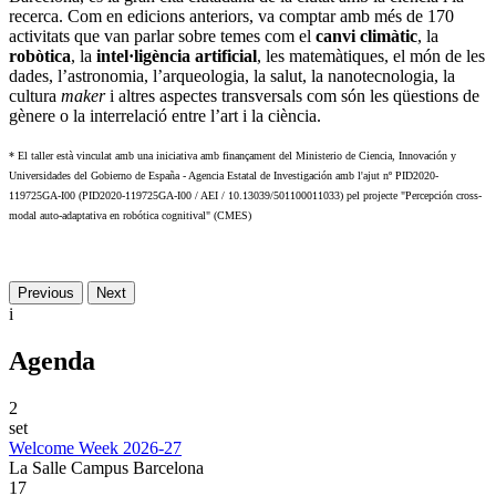
recerca. Com en edicions anteriors, va comptar amb més de 170
activitats que van parlar sobre temes com el
canvi climàtic
, la
robòtica
, la
intel·ligència artificial
, les matemàtiques, el món de les
dades, l’astronomia, l’arqueologia, la salut, la nanotecnologia, la
cultura
maker
i altres aspectes transversals com són les qüestions de
gènere o la interrelació entre l’art i la ciència.
* El taller està vinculat amb una iniciativa amb finançament del Ministerio de Ciencia, Innovación y
Universidades del Gobierno de España - Agencia Estatal de Investigación amb l'ajut nº PID2020-
119725GA-I00 (PID2020-119725GA-I00 / AEI / 10.13039/501100011033) pel projecte "Percepción cross-
modal auto-adaptativa en robótica cognitival" (CMES)
Previous
Next
i
Agenda
2
set
Welcome Week 2026-27
La Salle Campus Barcelona
17