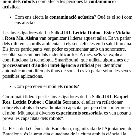
món dels robots
i com afecta les persones la
contaminació
acústica
.
Com ens afecta la
contaminació acústica
? Què és el so i com
ens afecta?
Les investigadores de La Salle-URL
Leticia Duboc
,
Ester Vidaña
i
Rosa Ma. Alsina
van organitzar i liderar aquest taller. Es va parlar
dels diferents sorolls ambientals i els seus efectes en la salut humana.
Els joves participants van poder experimentar amb un sonòmetre,
escoltar sons ambientals i identificar-los. A més, se'ls va explicar
com funciona la tecnologia SmartSound, que utilitza algorismes de
processament d'àudio
i
intel·ligència artificial
per identificar
automàticament diferents tipus de sons, i es va parlar sobre les seves
possibles aplicacions.
Com perceben el món els
robots
?
Coordinat i liderat per les investigadores de La Salle-URL
Raquel
Ros
,
Leticia Duboc
i
Claudia Serrano
, el taller va reflexionar
sobre els robots i la seva limitada capacitat per percebre i interpretar
el món. Mitjançant diversos
experiments sensorials
, es van posar a
prova les capacitats dels robots*.
La Festa de la Ciència de Barcelona, organitzada de l'Ajuntament de
Barcelona, és la gran cita ciutadana de la ciutat amb la ciència i la