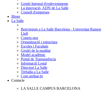
Gestió Integral d'esdeveniments
La innovació, ADN de La Salle
Consell d'empreses
Blogs
La Salle
Benvinguts a La Salle Barcelona - Universitat Ramon
Llull
Coneix-nos
Organització i estructura
Escoles i Facultats
Gestió de la qualitat
Model acadèmic
Portal de Transparència
Informació Legal
Directori La Salle
Treballa a La Salle
Com arribar-hi
Contacte
LA SALLE CAMPUS BARCELONA