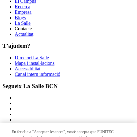
El Campus
Recerca
Empresa
Blogs
La Salle
Contacte
Actualitat
T’ajudem?
Directori La Salle
Mapa i instal·lacions
Accessibilitat
Canal intern informació
Segueix La Salle BCN
En fer clic a “Acceptar-les totes”, vostè accepta que FUNITEC