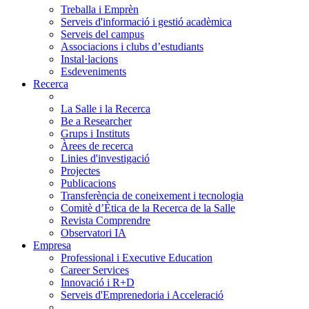
Treballa i Emprèn
Serveis d'informació i gestió acadèmica
Serveis del campus
Associacions i clubs d’estudiants
Instal·lacions
Esdeveniments
Recerca
La Salle i la Recerca
Be a Researcher
Grups i Instituts
Àrees de recerca
Linies d'investigació
Projectes
Publicacions
Transferència de coneixement i tecnologia
Comitè d’Ètica de la Recerca de la Salle
Revista Comprendre
Observatori IA
Empresa
Professional i Executive Education
Career Services
Innovació i R+D
Serveis d'Emprenedoria i Acceleració