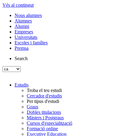
Vés al contingut
Nous alumnes
Alumnes
Alumni
Empreses
Universitats
Escoles i famílies
Premsa
Search
Estudis
Troba el teu estudi
Cercador d'estudis
Per tipus d'estudi
Graus
Dobles titulacions
Màsters i Postgraus
Cursos d'especialització
Formació online
Executive Education