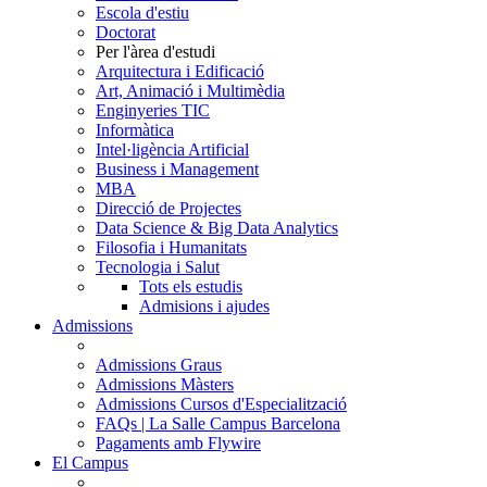
Escola d'estiu
Doctorat
Per l'àrea d'estudi
Arquitectura i Edificació
Art, Animació i Multimèdia
Enginyeries TIC
Informàtica
Intel·ligència Artificial
Business i Management
MBA
Direcció de Projectes
Data Science & Big Data Analytics
Filosofia i Humanitats
Tecnologia i Salut
Tots els estudis
Admisions i ajudes
Admissions
Admissions Graus
Admissions Màsters
Admissions Cursos d'Especialització
FAQs | La Salle Campus Barcelona
Pagaments amb Flywire
El Campus