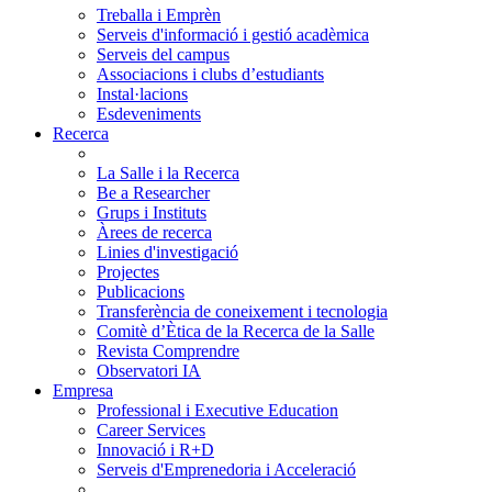
Treballa i Emprèn
Serveis d'informació i gestió acadèmica
Serveis del campus
Associacions i clubs d’estudiants
Instal·lacions
Esdeveniments
Recerca
La Salle i la Recerca
Be a Researcher
Grups i Instituts
Àrees de recerca
Linies d'investigació
Projectes
Publicacions
Transferència de coneixement i tecnologia
Comitè d’Ètica de la Recerca de la Salle
Revista Comprendre
Observatori IA
Empresa
Professional i Executive Education
Career Services
Innovació i R+D
Serveis d'Emprenedoria i Acceleració