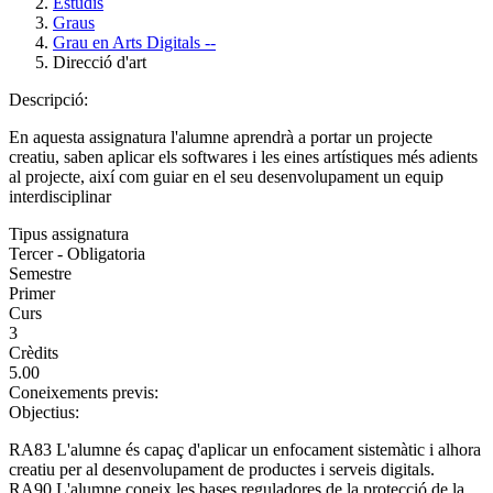
Estudis
Graus
Grau en Arts Digitals --
Direcció d'art
Descripció:
En aquesta assignatura l'alumne aprendrà a portar un projecte
creatiu, saben aplicar els softwares i les eines artístiques més adients
al projecte, així com guiar en el seu desenvolupament un equip
interdisciplinar
Tipus assignatura
Tercer - Obligatoria
Semestre
Primer
Curs
3
Crèdits
5.00
Coneixements previs:
Objectius:
RA83 L'alumne és capaç d'aplicar un enfocament sistemàtic i alhora
creatiu per al desenvolupament de productes i serveis digitals.
RA90 L'alumne coneix les bases reguladores de la protecció de la