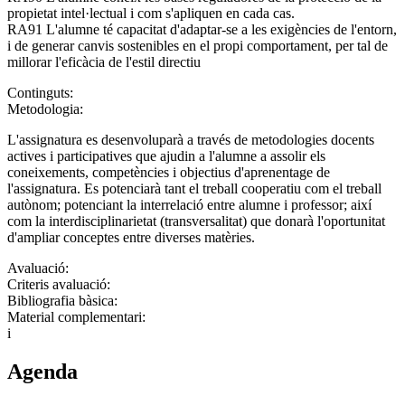
propietat intel·lectual i com s'apliquen en cada cas.
RA91 L'alumne té capacitat d'adaptar-se a les exigències de l'entorn,
i de generar canvis sostenibles en el propi comportament, per tal de
millorar l'eficàcia de l'estil directiu
Continguts:
Metodologia:
L'assignatura es desenvoluparà a través de metodologies docents
actives i participatives que ajudin a l'alumne a assolir els
coneixements, competències i objectius d'aprenentage de
l'assignatura. Es potenciarà tant el treball cooperatiu com el treball
autònom; potenciant la interrelació entre alumne i professor; així
com la interdisciplinarietat (transversalitat) que donarà l'oportunitat
d'ampliar conceptes entre diverses matèries.
Avaluació:
Criteris avaluació:
Bibliografia bàsica:
Material complementari:
i
Agenda