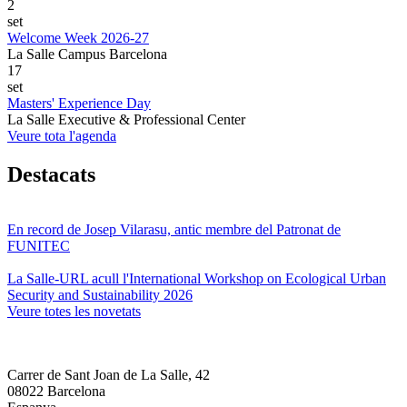
2
set
Welcome Week 2026-27
La Salle Campus Barcelona
17
set
Masters' Experience Day
La Salle Executive & Professional Center
Veure tota l'agenda
Destacats
En record de Josep Vilarasu, antic membre del Patronat de
FUNITEC
La Salle-URL acull l'International Workshop on Ecological Urban
Security and Sustainability 2026
Veure totes les novetats
Carrer de Sant Joan de La Salle, 42
08022 Barcelona