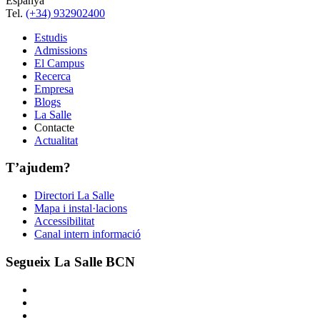
Espanya
Tel.
(+34) 932902400
Estudis
Admissions
El Campus
Recerca
Empresa
Blogs
La Salle
Contacte
Actualitat
T’ajudem?
Directori La Salle
Mapa i instal·lacions
Accessibilitat
Canal intern informació
Segueix La Salle BCN