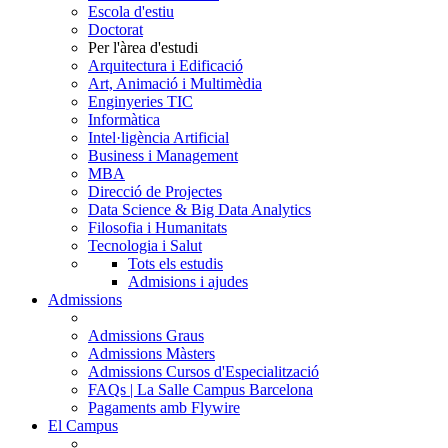
Escola d'estiu
Doctorat
Per l'àrea d'estudi
Arquitectura i Edificació
Art, Animació i Multimèdia
Enginyeries TIC
Informàtica
Intel·ligència Artificial
Business i Management
MBA
Direcció de Projectes
Data Science & Big Data Analytics
Filosofia i Humanitats
Tecnologia i Salut
Tots els estudis
Admisions i ajudes
Admissions
Admissions Graus
Admissions Màsters
Admissions Cursos d'Especialització
FAQs | La Salle Campus Barcelona
Pagaments amb Flywire
El Campus