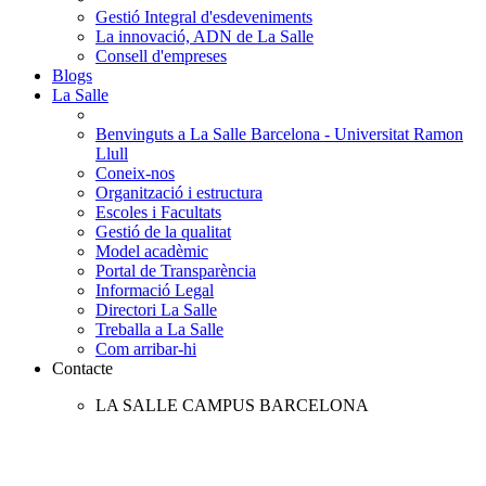
Gestió Integral d'esdeveniments
La innovació, ADN de La Salle
Consell d'empreses
Blogs
La Salle
Benvinguts a La Salle Barcelona - Universitat Ramon
Llull
Coneix-nos
Organització i estructura
Escoles i Facultats
Gestió de la qualitat
Model acadèmic
Portal de Transparència
Informació Legal
Directori La Salle
Treballa a La Salle
Com arribar-hi
Contacte
LA SALLE CAMPUS BARCELONA