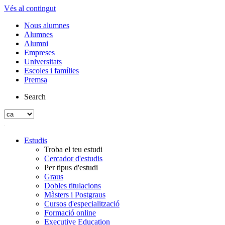
Vés al contingut
Nous alumnes
Alumnes
Alumni
Empreses
Universitats
Escoles i famílies
Premsa
Search
Estudis
Troba el teu estudi
Cercador d'estudis
Per tipus d'estudi
Graus
Dobles titulacions
Màsters i Postgraus
Cursos d'especialització
Formació online
Executive Education