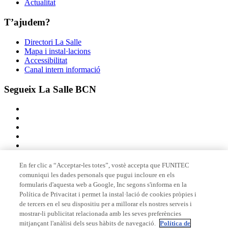
Actualitat
T’ajudem?
Directori La Salle
Mapa i instal·lacions
Accessibilitat
Canal intern informació
Segueix La Salle BCN
En fer clic a “Acceptar-les totes”, vostè accepta que FUNITEC
comuniqui les dades personals que pugui incloure en els
Membre de
formularis d'aquesta web a Google, Inc segons s'informa en la
Política de Privacitat i permet la instal·lació de cookies pròpies i
de tercers en el seu dispositiu per a millorar els nostres serveis i
mostrar-li publicitat relacionada amb les seves preferències
Acreditacions
mitjançant l'anàlisi dels seus hàbits de navegació.
Política de