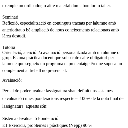
exemple un ordinador, o altre material dun laboratori o taller.
Seminari
Reflexió, especialització en continguts tractats per lalumne amb
anterioritat o bé ampliació de nous coneixements relacionats amb
làrea destudi.
Tutoria
Orientació, atenció i/o avaluació personalitzada amb un alumne o
grup. És una pràctica docent que sol ser de caire obligatori per
lalumne que segueix un programa daprenentatge i/o que suposa un
complement al treball no presencial.
Avaluació:
Per tal de poder avaluar lassignatura shan definit uns sistemes
davaluació i unes ponderacions respecte el 100% de la nota final de
lassignatura, aquests són:
Sistema davaluació Ponderació
E1 Exercicis, problemes i pràctiques (Nepp) 90 %