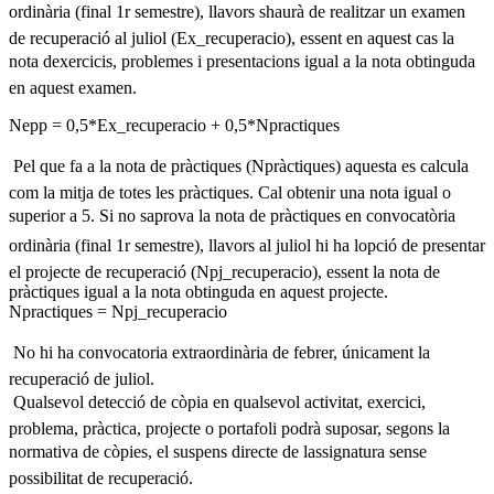
ordinària (final 1r semestre), llavors shaurà de realitzar un examen
de recuperació al juliol (Ex_recuperacio), essent en aquest cas la
nota dexercicis, problemes i presentacions igual a la nota obtinguda
en aquest examen.
Nepp = 0,5*Ex_recuperacio + 0,5*Npractiques
 Pel que fa a la nota de pràctiques (Npràctiques) aquesta es calcula
com la mitja de totes les pràctiques. Cal obtenir una nota igual o
superior a 5. Si no saprova la nota de pràctiques en convocatòria
ordinària (final 1r semestre), llavors al juliol hi ha lopció de presentar
el projecte de recuperació (Npj_recuperacio), essent la nota de
pràctiques igual a la nota obtinguda en aquest projecte.
Npractiques = Npj_recuperacio
 No hi ha convocatoria extraordinària de febrer, únicament la
recuperació de juliol.
 Qualsevol detecció de còpia en qualsevol activitat, exercici,
problema, pràctica, projecte o portafoli podrà suposar, segons la
normativa de còpies, el suspens directe de lassignatura sense
possibilitat de recuperació.