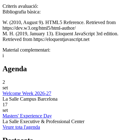
Criteris avaluació:
Bibliografia bàsica:
W. (2010, August 9). HTML5 Reference. Retrieved from
https://dev.w3.org/html5/html-author/
M. H. (2019, January 13). Eloquent JavaScript 3rd edition.
Retrieved from https://eloquentjavascript.net
Material complementari:
i
Agenda
2
set
Welcome Week 2026-27
La Salle Campus Barcelona
17
set
Masters' Experience Day
La Salle Executive & Professional Center
Veure tota l'agenda