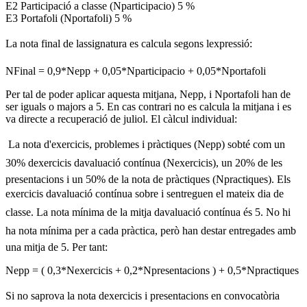
E2 Participació a classe (Nparticipacio) 5 %
E3 Portafoli (Nportafoli) 5 %
La nota final de lassignatura es calcula segons lexpressió:
NFinal = 0,9*Nepp + 0,05*Nparticipacio + 0,05*Nportafoli
Per tal de poder aplicar aquesta mitjana, Nepp, i Nportafoli han de
ser iguals o majors a 5. En cas contrari no es calcula la mitjana i es
va directe a recuperació de juliol. El càlcul individual:
 La nota d'exercicis, problemes i pràctiques (Nepp) sobté com un
30% dexercicis davaluació contínua (Nexercicis), un 20% de les
presentacions i un 50% de la nota de pràctiques (Npractiques). Els
exercicis davaluació contínua sobre i sentreguen el mateix dia de
classe. La nota mínima de la mitja davaluació contínua és 5. No hi
ha nota mínima per a cada pràctica, però han destar entregades amb
una mitja de 5. Per tant:
Nepp = ( 0,3*Nexercicis + 0,2*Npresentacions ) + 0,5*Npractiques
Si no saprova la nota dexercicis i presentacions en convocatòria