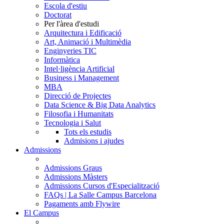
Escola d'estiu
Doctorat
Per l'àrea d'estudi
Arquitectura i Edificació
Art, Animació i Multimèdia
Enginyeries TIC
Informàtica
Intel·ligència Artificial
Business i Management
MBA
Direcció de Projectes
Data Science & Big Data Analytics
Filosofia i Humanitats
Tecnologia i Salut
Tots els estudis
Admisions i ajudes
Admissions
Admissions Graus
Admissions Màsters
Admissions Cursos d'Especialització
FAQs | La Salle Campus Barcelona
Pagaments amb Flywire
El Campus