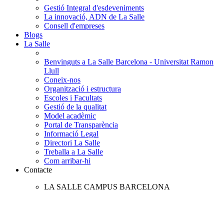
Gestió Integral d'esdeveniments
La innovació, ADN de La Salle
Consell d'empreses
Blogs
La Salle
Benvinguts a La Salle Barcelona - Universitat Ramon
Llull
Coneix-nos
Organització i estructura
Escoles i Facultats
Gestió de la qualitat
Model acadèmic
Portal de Transparència
Informació Legal
Directori La Salle
Treballa a La Salle
Com arribar-hi
Contacte
LA SALLE CAMPUS BARCELONA