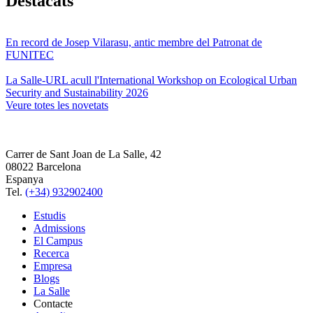
Destacats
En record de Josep Vilarasu, antic membre del Patronat de
FUNITEC
La Salle-URL acull l'International Workshop on Ecological Urban
Security and Sustainability 2026
Veure totes les novetats
Carrer de Sant Joan de La Salle, 42
08022 Barcelona
Espanya
Tel.
(+34) 932902400
Estudis
Admissions
El Campus
Recerca
Empresa
Blogs
La Salle
Contacte