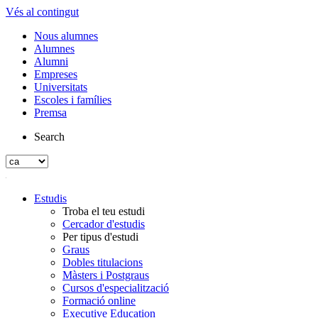
Vés al contingut
Nous alumnes
Alumnes
Alumni
Empreses
Universitats
Escoles i famílies
Premsa
Search
Estudis
Troba el teu estudi
Cercador d'estudis
Per tipus d'estudi
Graus
Dobles titulacions
Màsters i Postgraus
Cursos d'especialització
Formació online
Executive Education