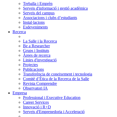
Treballa i Emprèn
Serveis d'informació i gestió acadèmica
Serveis del campus
Associacions i clubs d’estudiants
Instal·lacions
Esdeveniments
Recerca
La Salle i la Recerca
Be a Researcher
Grups i Instituts
Àrees de recerca
Linies d'investigació
Projectes
Publicacions
Transferència de coneixement i tecnologia
Comitè d’Ètica de la Recerca de la Salle
Revista Comprendre
Observatori IA
Empresa
Professional i Executive Education
Career Services
Innovació i R+D
Serveis d'Emprenedoria i Acceleració