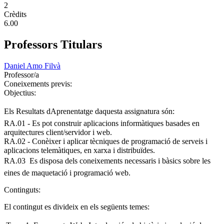
2
Crèdits
6.00
Professors Titulars
Daniel Amo Filvà
Professor/a
Coneixements previs:
Objectius:
Els Resultats dAprenentatge daquesta assignatura són:
RA.01 - Es pot construir aplicacions informàtiques basades en
arquitectures client/servidor i web.
RA.02 - Conèixer i aplicar tècniques de programació de serveis i
aplicacions telemàtiques, en xarxa i distribuïdes.
RA.03  Es disposa dels coneixements necessaris i bàsics sobre les
eines de maquetació i programació web.
Continguts:
El contingut es divideix en els següents temes: