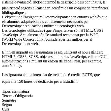
sistema davaluació, incloent també la descripció dels continguts, la
planificació segons el calendari acadèmic i un conjunt de referències
bibliogràfiques.
L'objectiu de l'assignatura Desenvolupament en entorns web és que
els alumnes adquireixin els coneixements necessaris per
Desenvolupar Aplicacions utilitzant tecnologies web.
Les tecnologies utilitzades i que s'imparteixen són HTML, CSS i
JavaScript. Actualment són l'estàndard recomanat per la W3C
(World Wide Consortium) i considerades les millors per al
Desenvolupament web.
El nivell impartit en l'assignatura és alt, utilitzant el nou estàndard
HTML5, CSS3, SCSS, objectes i llibreries JavaScript, editors GUI i
automatitzacions simulant un entorn de treball real, per exemple,
amb Node.js
Lassignatura té una intensitat de treball de 6 crèdits ECTS, que
equival a 150 hores de dedicació per a lestudiant.
Tipus assignatura
Tercer - Obligatoria
Semestre
Segon
Curs