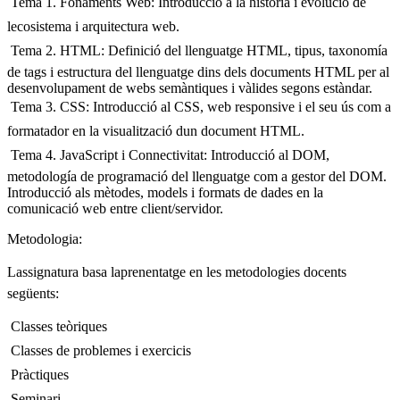
 Tema 1. Fonaments Web: Introducció a la història i evolució de
lecosistema i arquitectura web.
 Tema 2. HTML: Definició del llenguatge HTML, tipus, taxonomía
de tags i estructura del llenguatge dins dels documents HTML per al
desenvolupament de webs semàntiques i vàlides segons estàndar.
 Tema 3. CSS: Introducció al CSS, web responsive i el seu ús com a
formatador en la visualització dun document HTML.
 Tema 4. JavaScript i Connectivitat: Introducció al DOM,
metodología de programació del llenguatge com a gestor del DOM.
Introducció als mètodes, models i formats de dades en la
comunicació web entre client/servidor.
Metodologia:
Lassignatura basa laprenentatge en les metodologies docents
següents:
 Classes teòriques
 Classes de problemes i exercicis
 Pràctiques
 Seminari