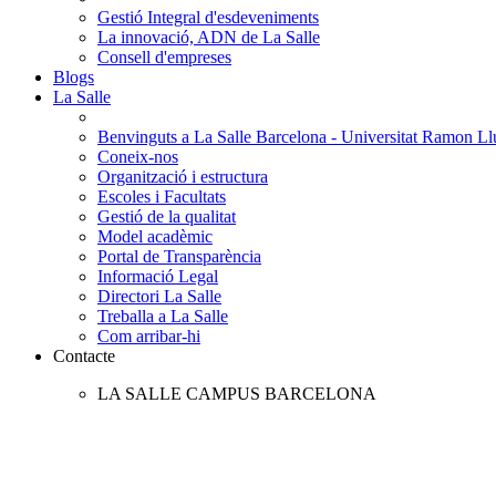
Gestió Integral d'esdeveniments
La innovació, ADN de La Salle
Consell d'empreses
Blogs
La Salle
Benvinguts a La Salle Barcelona - Universitat Ramon Llu
Coneix-nos
Organització i estructura
Escoles i Facultats
Gestió de la qualitat
Model acadèmic
Portal de Transparència
Informació Legal
Directori La Salle
Treballa a La Salle
Com arribar-hi
Contacte
LA SALLE CAMPUS BARCELONA