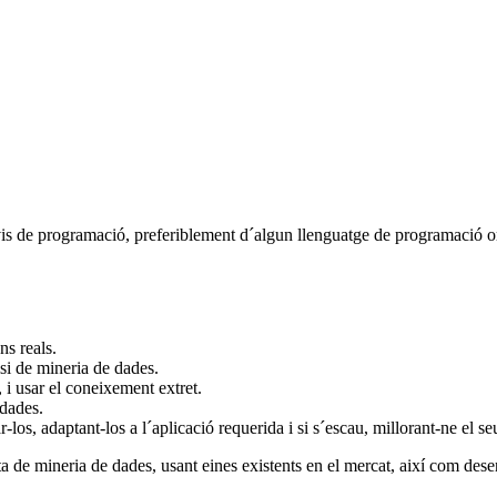
vis de programació, preferiblement d´algun llenguatge de programació or
ns reals.
si de mineria de dades.
, i usar el coneixement extret.
 dades.
los, adaptant-los a l´aplicació requerida i si s´escau, millorant-ne el se
ta de mineria de dades, usant eines existents en el mercat, així com des