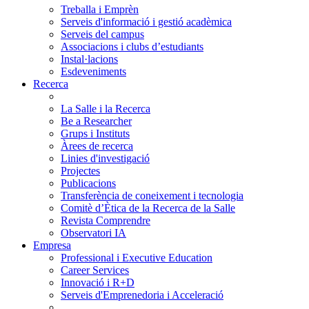
Treballa i Emprèn
Serveis d'informació i gestió acadèmica
Serveis del campus
Associacions i clubs d’estudiants
Instal·lacions
Esdeveniments
Recerca
La Salle i la Recerca
Be a Researcher
Grups i Instituts
Àrees de recerca
Linies d'investigació
Projectes
Publicacions
Transferència de coneixement i tecnologia
Comitè d’Ètica de la Recerca de la Salle
Revista Comprendre
Observatori IA
Empresa
Professional i Executive Education
Career Services
Innovació i R+D
Serveis d'Emprenedoria i Acceleració