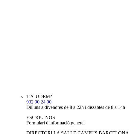
T'AJUDEM?
932 90 24 00
Dilluns a divendres de 8 a 22h i dissabtes de 8 a 14h
ESCRIU-NOS
Formulari d'informació general
DIRECTORI LA SALLE CAMPUS BARCELONA