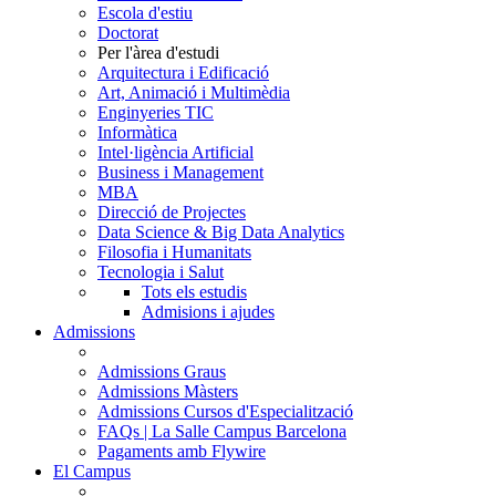
Escola d'estiu
Doctorat
Per l'àrea d'estudi
Arquitectura i Edificació
Art, Animació i Multimèdia
Enginyeries TIC
Informàtica
Intel·ligència Artificial
Business i Management
MBA
Direcció de Projectes
Data Science & Big Data Analytics
Filosofia i Humanitats
Tecnologia i Salut
Tots els estudis
Admisions i ajudes
Admissions
Admissions Graus
Admissions Màsters
Admissions Cursos d'Especialització
FAQs | La Salle Campus Barcelona
Pagaments amb Flywire
El Campus