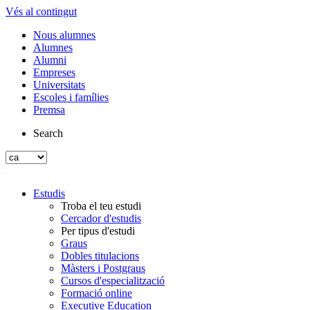
Vés al contingut
Nous alumnes
Alumnes
Alumni
Empreses
Universitats
Escoles i famílies
Premsa
Search
Estudis
Troba el teu estudi
Cercador d'estudis
Per tipus d'estudi
Graus
Dobles titulacions
Màsters i Postgraus
Cursos d'especialització
Formació online
Executive Education