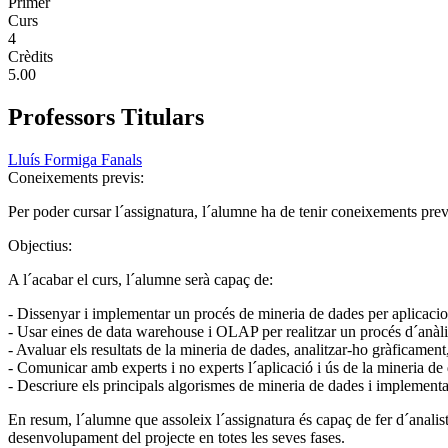
Primer
Curs
4
Crèdits
5.00
Professors Titulars
Lluís Formiga Fanals
Coneixements previs:
Per poder cursar l´assignatura, l´alumne ha de tenir coneixements pre
Objectius:
A l´acabar el curs, l´alumne serà capaç de:
- Dissenyar i implementar un procés de mineria de dades per aplicacio
- Usar eines de data warehouse i OLAP per realitzar un procés d´anàli
- Avaluar els resultats de la mineria de dades, analitzar-ho gràficament
- Comunicar amb experts i no experts l´aplicació i ús de la mineria de
- Descriure els principals algorismes de mineria de dades i implementar-
En resum, l´alumne que assoleix l´assignatura és capaç de fer d´analis
desenvolupament del projecte en totes les seves fases.