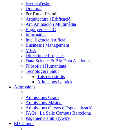
Escola d'estiu
Doctorat
Per l'àrea d'estudi
Arquitectura i Edificació
Art, Animació i Multimèdia
Enginyeries TIC
Informàtica
Intel·ligència Artificial
Business i Management
MBA
Direcció de Projectes
Data Science & Big Data Analytics
Filosofia i Humanitats
Tecnologia i Salut
Tots els estudis
Admisions i ajudes
Admissions
Admissions Graus
Admissions Màsters
Admissions Cursos d'Especialització
FAQs | La Salle Campus Barcelona
Pagaments amb Flywire
El Campus