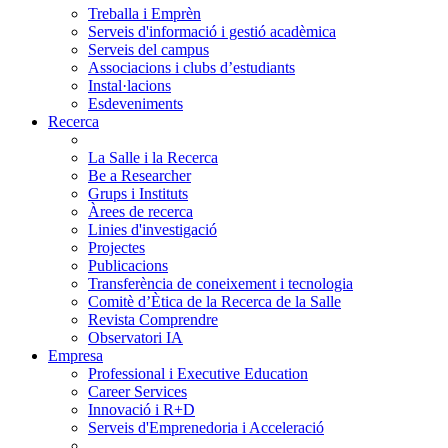
Treballa i Emprèn
Serveis d'informació i gestió acadèmica
Serveis del campus
Associacions i clubs d’estudiants
Instal·lacions
Esdeveniments
Recerca
La Salle i la Recerca
Be a Researcher
Grups i Instituts
Àrees de recerca
Linies d'investigació
Projectes
Publicacions
Transferència de coneixement i tecnologia
Comitè d’Ètica de la Recerca de la Salle
Revista Comprendre
Observatori IA
Empresa
Professional i Executive Education
Career Services
Innovació i R+D
Serveis d'Emprenedoria i Acceleració