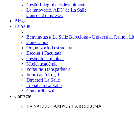
Gestió Integral d'esdeveniments
La innovació, ADN de La Salle
Consell d'empreses
Blogs
La Salle
Benvinguts a La Salle Barcelona - Universitat Ramon Llu
Coneix-nos
Organització i estructura
Escoles i Facultats
Gestió de la qualitat
Model acadèmic
Portal de Transparència
Informació Legal
Directori La Salle
Treballa a La Salle
Com arribar-hi
Contacte
LA SALLE CAMPUS BARCELONA