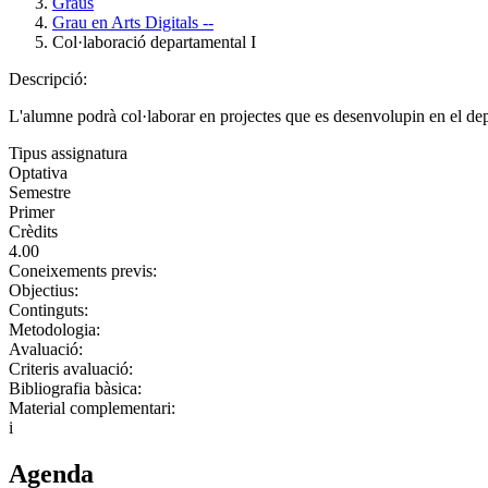
Graus
Grau en Arts Digitals --
Col·laboració departamental I
Descripció:
L'alumne podrà col·laborar en projectes que es desenvolupin en el de
Tipus assignatura
Optativa
Semestre
Primer
Crèdits
4.00
Coneixements previs:
Objectius:
Continguts:
Metodologia:
Avaluació:
Criteris avaluació:
Bibliografia bàsica:
Material complementari:
i
Agenda