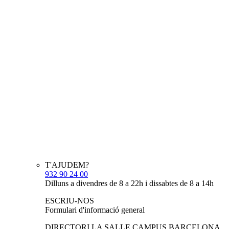
T'AJUDEM?
932 90 24 00
Dilluns a divendres de 8 a 22h i dissabtes de 8 a 14h
ESCRIU-NOS
Formulari d'informació general
DIRECTORI LA SALLE CAMPUS BARCELONA