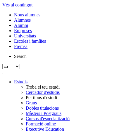
Vés al contingut
Nous alumnes
Alumnes
Alumni
Empreses
Universitats
Escoles i famílies
Premsa
Search
Estudis
Troba el teu estudi
Cercador d'estudis
Per tipus d'estudi
Graus
Dobles titulacions
Màsters i Postgraus
Cursos d'especialització
Formació online
Executive Education