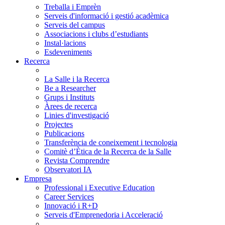
Treballa i Emprèn
Serveis d'informació i gestió acadèmica
Serveis del campus
Associacions i clubs d’estudiants
Instal·lacions
Esdeveniments
Recerca
La Salle i la Recerca
Be a Researcher
Grups i Instituts
Àrees de recerca
Linies d'investigació
Projectes
Publicacions
Transferència de coneixement i tecnologia
Comitè d’Ètica de la Recerca de la Salle
Revista Comprendre
Observatori IA
Empresa
Professional i Executive Education
Career Services
Innovació i R+D
Serveis d'Emprenedoria i Acceleració