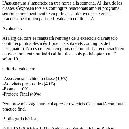
L'assignatura s´imparteix en tres hores a la setmana. Al llarg de les
classes s´exposen tots els continguts relacionats amb el programa,
sempre convenientment exemplificats amb diversos exercicis
pràctics que formen part de l'avaluació continua. A
Avaluació:
Al llarg del curs es realitzarà l'entrega de 3 exercicis d'avaluació
continua puntuables més 1 pràctica sobre els continguts de l
´assignatura. No es contemplen punts de control. La recuperació en
convocatòria extraordinària al Juliol tan sols podrà optar a un 7
sobre 10.
Criteris avaluació:
-Assistència i actitud a classe (10%)
-Activitats proposades (40%)
-Exàmen 10%
-Projecte Final (40%)
Per aprovar l'assignatura cal aprovar exercicis d'evaluació contínua i
pràctica final
Bibliografia bàsica:
WILLIAMS Richard, The Animator's Survival Kit by Richard