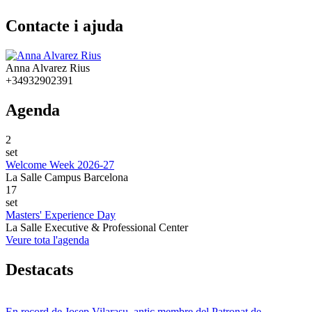
Contacte i ajuda
Anna Alvarez Rius
+34932902391
Agenda
2
set
Welcome Week 2026-27
La Salle Campus Barcelona
17
set
Masters' Experience Day
La Salle Executive & Professional Center
Veure tota l'agenda
Destacats
En record de Josep Vilarasu, antic membre del Patronat de