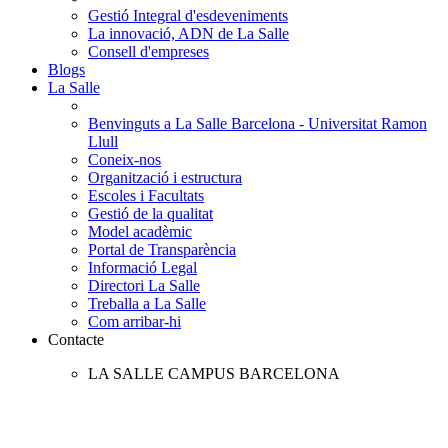
Gestió Integral d'esdeveniments
La innovació, ADN de La Salle
Consell d'empreses
Blogs
La Salle
Benvinguts a La Salle Barcelona - Universitat Ramon
Llull
Coneix-nos
Organització i estructura
Escoles i Facultats
Gestió de la qualitat
Model acadèmic
Portal de Transparència
Informació Legal
Directori La Salle
Treballa a La Salle
Com arribar-hi
Contacte
LA SALLE CAMPUS BARCELONA