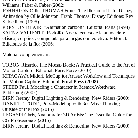
Williams; Faber & Faber (2002)
JOHNSTON Ollie, THOMAS Frank. The Illusion of Life: Disney
Animation by Ollie Johnston, Frank Thomas; Disney Editions; Rev
Sub edition (1995)
PRESTON BLAIR. "Animation cartoon". Editorial Icaria (1994)
SAENZ VALIENTE, Rodolfo. Arte y técnica de la animación:
clásica, corpórea, computada para juegos o interactiva. Editorial:
Ediciones de la flor (2006)
Material complementari:
TOBON Ricardo. The Mocap Book: A Practical Guide to the Art of
Motion Capture. Editorial: Foris Force (2010)
KITAGAWA Midori. MoCap for Artists: Workflow and Techniques
for Motion Capture. Editorial: Focal Press (2008)
STEED Paul. Modeling a Character in 3dsmax.Wordware
Publishing (2002)
BIRN Jeremy. Digital Lighting & Rendering. New Riders (2000)
DANIELE TODD, Poly-Modeling with 3ds Max: Thinking
Outside of the Box (2015)
LEGASPI Chris, Anatomy for 3D Artists: The Essential Guide for
CG Professionals (2015)
BIRN Jeremy, Digital Lighting & Rendering. New Riders (2000)
i