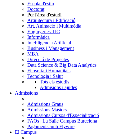
Escola d'estiu
Doctorat
Per l'àrea d'estudi
Arquitectura i Edificació
Art, Animació i Multimèdia
Enginyeries TIC
Informàtica
Intel·ligència Artificial
Business i Management
MBA
Direcció de Projectes
Data Science & Big Data Analytics
Filosofia i Humanitats
Tecnologia i Salut
Tots els estudis
Admisions i ajudes
Admissions
Admissions Graus
Admissions Màsters
Admissions Cursos d'Especialització
FAQs | La Salle Campus Barcelona
Pagaments amb Flywire
El Campus