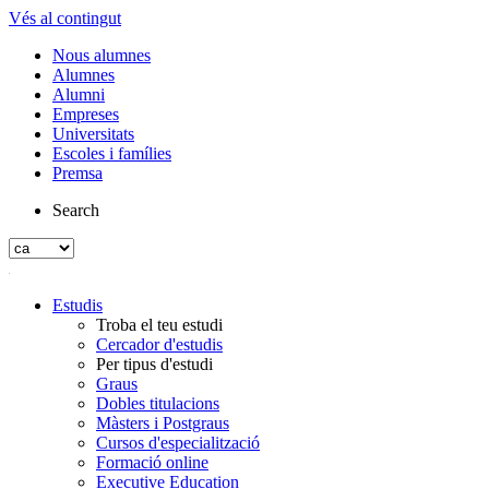
Vés al contingut
Nous alumnes
Alumnes
Alumni
Empreses
Universitats
Escoles i famílies
Premsa
Search
Estudis
Troba el teu estudi
Cercador d'estudis
Per tipus d'estudi
Graus
Dobles titulacions
Màsters i Postgraus
Cursos d'especialització
Formació online
Executive Education